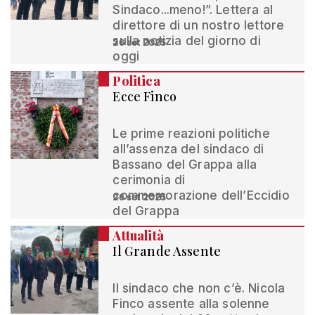
Sindaco...meno!”. Lettera al
direttore di un nostro lettore
sulla notizia del giorno di
26 set 2025
oggi
Politica
Ecce Finco
Le prime reazioni politiche
all’assenza del sindaco di
Bassano del Grappa alla
cerimonia di
commemorazione dell’Eccidio
26 set 2025
del Grappa
Attualità
Il Grande Assente
Il sindaco che non c’è. Nicola
Finco assente alla solenne