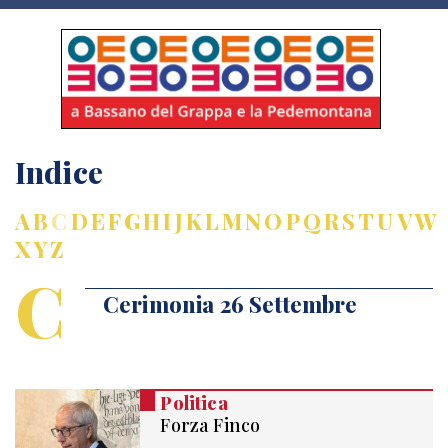
Indice
A
B
C
D
E
F
G
H
I
J
K
L
M
N
O
P
Q
R
S
T
U
V
W
X
Y
Z
C
Cerimonia 26 Settembre
Politica
Forza Finco