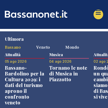
Ultimora
Bassano
Veneto
Mondo
Attualità
Musica
Attualit
05 ago 2026
04 ago 2026
02 ago 
Bassano-
Tornano le note
Rondò
Bardolino per la
di Musica in
un qu
Cultura 2029: i
Piazzotto
cambi
dati del turismo
siamo
aprono il
di Bas
confronto
si viv
veneto