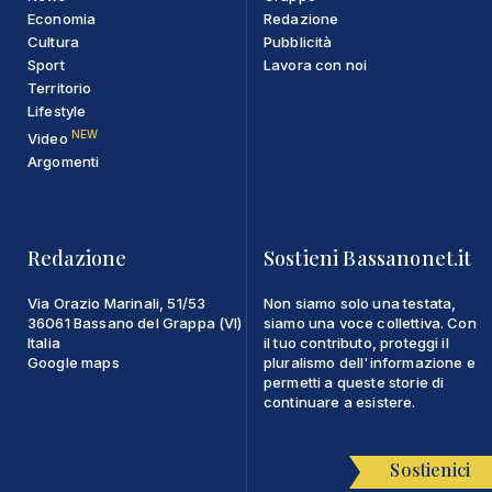
Economia
Redazione
Cultura
Pubblicità
Sport
Lavora con noi
Territorio
Lifestyle
NEW
Video
Argomenti
Redazione
Sostieni Bassanonet.it
Via Orazio Marinali, 51/53
Non siamo solo una testata,
36061 Bassano del Grappa (VI)
siamo una voce collettiva. Con
Italia
il tuo contributo, proteggi il
Google maps
pluralismo dell'informazione e
permetti a queste storie di
continuare a esistere.
Sostienici