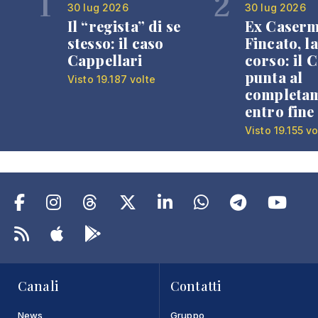
1
2
30 lug 2026
30 lug 2026
Il “regista” di se
Ex Caser
stesso: il caso
Fincato, la
Cappellari
corso: il
punta al
Visto 19.187 volte
completa
entro fine
Visto 19.155 vo
Canali
Contatti
News
Gruppo