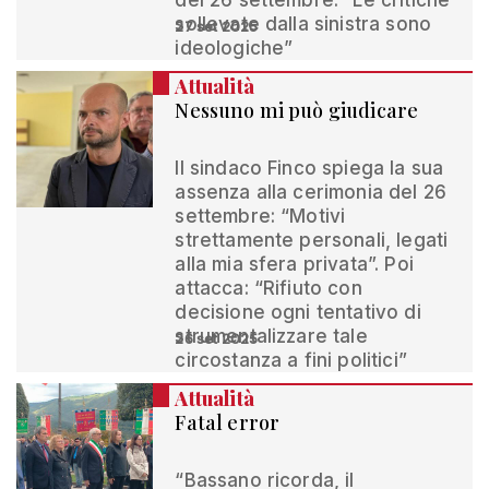
del 26 settembre. “Le critiche
sollevate dalla sinistra sono
27 set 2025
ideologiche”
Attualità
Nessuno mi può giudicare
Il sindaco Finco spiega la sua
assenza alla cerimonia del 26
settembre: “Motivi
strettamente personali, legati
alla mia sfera privata”. Poi
attacca: “Rifiuto con
decisione ogni tentativo di
strumentalizzare tale
26 set 2025
circostanza a fini politici”
Attualità
Fatal error
“Bassano ricorda, il