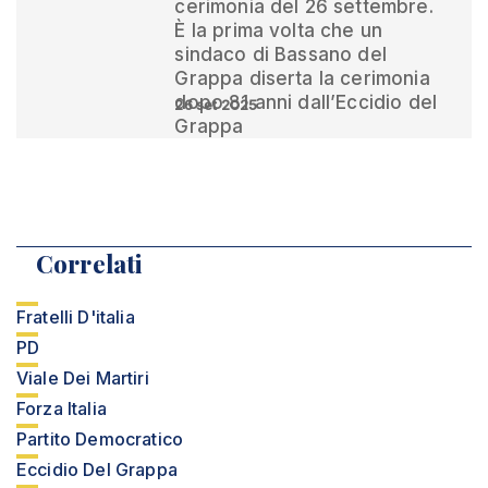
cerimonia del 26 settembre.
È la prima volta che un
sindaco di Bassano del
Grappa diserta la cerimonia
dopo 81 anni dall’Eccidio del
26 set 2025
Grappa
Correlati
Fratelli D'italia
PD
Viale Dei Martiri
Forza Italia
Partito Democratico
Eccidio Del Grappa