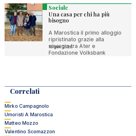
Sociale
Una casa per chi ha più
bisogno
A Marostica il primo alloggio
ripristinato grazie alla
sinergia tra Ater e
15 gen 2026
Fondazione Volksbank
Correlati
Mirko Campagnolo
Umoristi A Marostica
Matteo Mozzo
Valentino Scomazzon