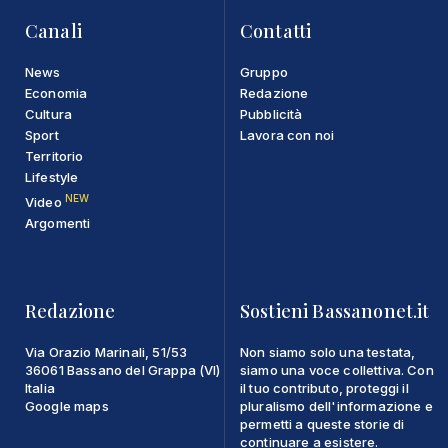
Canali
Contatti
News
Gruppo
Economia
Redazione
Cultura
Pubblicità
Sport
Lavora con noi
Territorio
Lifestyle
NEW
Video
Argomenti
Redazione
Sostieni Bassanonet.it
Via Orazio Marinali, 51/53
Non siamo solo una testata,
36061 Bassano del Grappa (VI)
siamo una voce collettiva. Con
Italia
il tuo contributo, proteggi il
Google maps
pluralismo dell'informazione e
permetti a queste storie di
continuare a esistere.