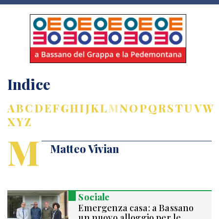
Indice
A
B
C
D
E
F
G
H
I
J
K
L
M
N
O
P
Q
R
S
T
U
V
W
X
Y
Z
M
Matteo Vivian
Sociale
Emergenza casa: a Bassano
un nuovo alloggio per le