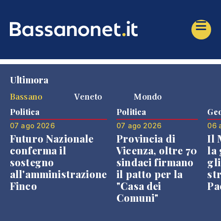
Ultimora
Bassano
Veneto
Mondo
Politica
Politica
Geo
07 ago 2026
07 ago 2026
06 
Futuro Nazionale
Provincia di
Il
conferma il
Vicenza, oltre 70
la 
sostegno
sindaci firmano
gli
all'amministrazione
il patto per la
st
Finco
"Casa dei
Pae
Comuni"