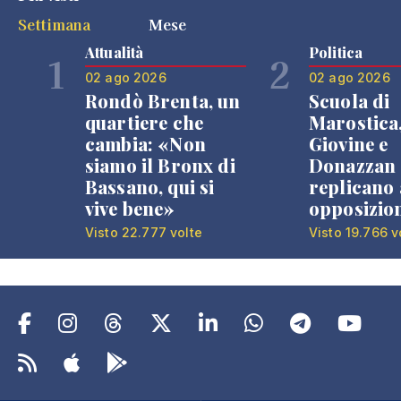
Settimana
Mese
Attualità
Politica
1
2
02 ago 2026
02 ago 2026
Rondò Brenta, un
Scuola di
quartiere che
Marostica
cambia: «Non
Giovine e
siamo il Bronx di
Donazzan
Bassano, qui si
replicano 
vive bene»
opposizio
Visto 22.777 volte
Visto 19.766 v