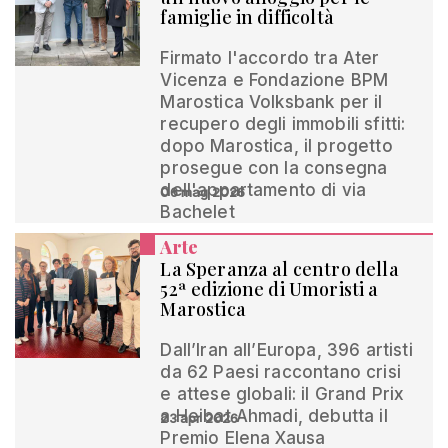
famiglie in difficoltà
Firmato l'accordo tra Ater
Vicenza e Fondazione BPM
Marostica Volksbank per il
recupero degli immobili sfitti:
dopo Marostica, il progetto
prosegue con la consegna
dell'appartamento di via
06 mag 2026
Bachelet
Arte
La Speranza al centro della
52ª edizione di Umoristi a
Marostica
Dall’Iran all’Europa, 396 artisti
da 62 Paesi raccontano crisi
e attese globali: il Grand Prix
a Heibat Ahmadi, debutta il
23 apr 2026
Premio Elena Xausa