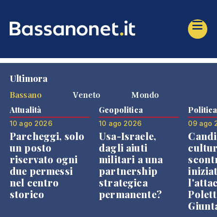
Ultimora
Bassano
Veneto
Mondo
Attualità
Geopolitica
Politic
10 ago 2026
10 ago 2026
09 ago 
Parcheggi, solo
Usa-Israele,
Candi
un posto
dagli aiuti
cultur
riservato ogni
militari a una
scont
due permessi
partnership
inizia
nel centro
strategica
l'atta
storico
permanente?
Polett
Giunt