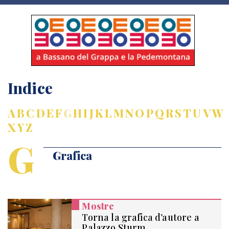
Indice
A
B
C
D
E
F
G
H
I
J
K
L
M
N
O
P
Q
R
S
T
U
V
W
X
Y
Z
G
Grafica
Mostre
Torna la grafica d’autore a
Palazzo Sturm