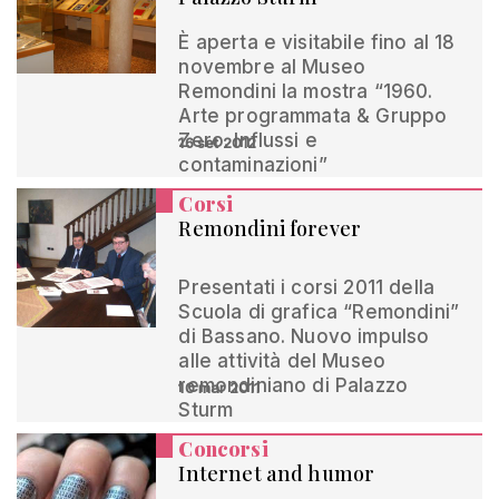
È aperta e visitabile fino al 18
novembre al Museo
Remondini la mostra “1960.
Arte programmata & Gruppo
Zero. Influssi e
16 set 2012
contaminazioni”
Corsi
Remondini forever
Presentati i corsi 2011 della
Scuola di grafica “Remondini”
di Bassano. Nuovo impulso
alle attività del Museo
remondiniano di Palazzo
10 mar 2011
Sturm
Concorsi
Internet and humor