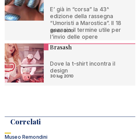
E’ già in “corsa” la 43^
edizione della rassegna
“Umoristi a Marostica”. Il 18
gennaio il termine utile per
30 dic 2010
l’invio delle opere
Brasash
Dove la t-shirt incontra il
design
30 lug 2010
Correlati
Museo Remondini