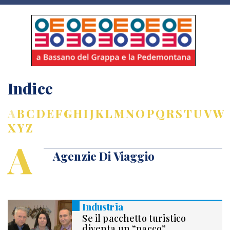
Indice
A
B
C
D
E
F
G
H
I
J
K
L
M
N
O
P
Q
R
S
T
U
V
W
X
Y
Z
A
Agenzie Di Viaggio
Industria
Se il pacchetto turistico
diventa un “pacco”