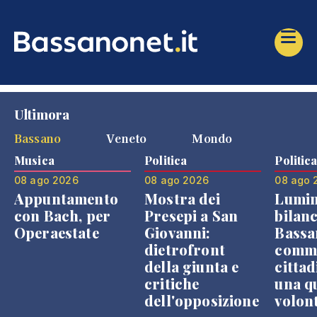
Ultimora
Bassano
Veneto
Mondo
Musica
Politica
Politic
08 ago 2026
08 ago 2026
08 ago 
Appuntamento
Mostra dei
Lumin
con Bach, per
Presepi a San
bilanc
Operaestate
Giovanni:
Bassa
dietrofront
comme
della giunta e
cittad
critiche
una q
dell'opposizione
volon