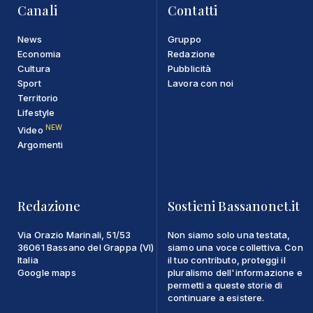
Canali
Contatti
News
Gruppo
Economia
Redazione
Cultura
Pubblicità
Sport
Lavora con noi
Territorio
Lifestyle
NEW
Video
Argomenti
Redazione
Sostieni Bassanonet.it
Via Orazio Marinali, 51/53
Non siamo solo una testata,
36061 Bassano del Grappa (VI)
siamo una voce collettiva. Con
Italia
il tuo contributo, proteggi il
Google maps
pluralismo dell'informazione e
permetti a queste storie di
continuare a esistere.