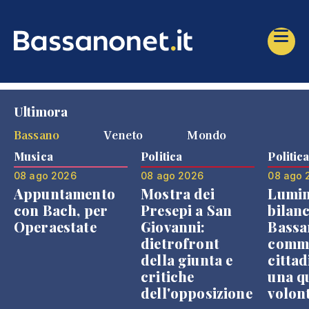
Ultimora
Bassano
Veneto
Mondo
Musica
Politica
Politic
08 ago 2026
08 ago 2026
08 ago 
Appuntamento
Mostra dei
Lumin
con Bach, per
Presepi a San
bilanc
Operaestate
Giovanni:
Bassa
dietrofront
comme
della giunta e
cittad
critiche
una q
dell'opposizione
volon