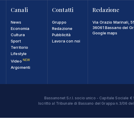
Canali
Contatti
Redazione
News
Gruppo
Via Orazio Marinali, 5
36061 Bassano del Gra
Economia
Redazione
Google maps
Cultura
Pubblicità
Sport
Lavora con noi
Territorio
Lifestyle
NEW
Video
Argomenti
Bassanonet S.r.l. socio unico - Capitale Sociale
Iscritto al Tribunale di Bassano del Grappa n.3/06 d