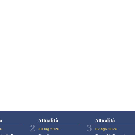
a
Attualità
Attualità
2
3
26
30 lug 2026
02 ago 2026