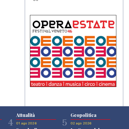
Attualità
Geopolitica
4
5
01 ago 2026
02 ago 2026