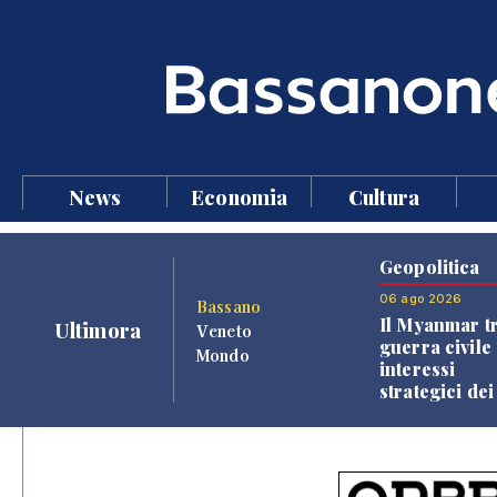
News
Economia
Cultura
Geopolitica
06 ago 2026
Bassano
Il Myanmar tr
Ultimora
Veneto
guerra civile 
Mondo
interessi
strategici dei
Paesi vicini