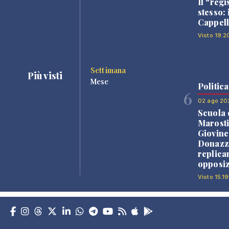
Il “regi
stesso: 
Cappell
Visto 19.2
Settimana
Più visti
Mese
Politica
6
02 ago 20
Scuola 
Marosti
Giovine
Donazz
replica
opposiz
Visto 15.19