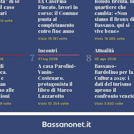
sta” di se
Ex Caserma
Rondò Brenta, u
il caso
Fincato, lavori in
quartiere che
ari
corso: il Comune
cambia: «Non
punta al
siamo il Bronx d
00 volte
completamento
Bassano, qui si
entro fine anno
vive bene»
Visto 19.161 volte
Visto 18.265 volte
Incontri
Attualità
7
8
26
31 lug 2026
05 ago 2026
di
A casa Parolini-
Bassano-
ca,
Vanin-
Bardolino per la
 e
Costenaro,
Cultura 2029: i
an
protagonista il
dati del turismo
no alle
libro di Marco
aprono il
ioni
Lazzarotto
confronto venet
9 volte
Visto 10.354 volte
Visto 5.830 volte