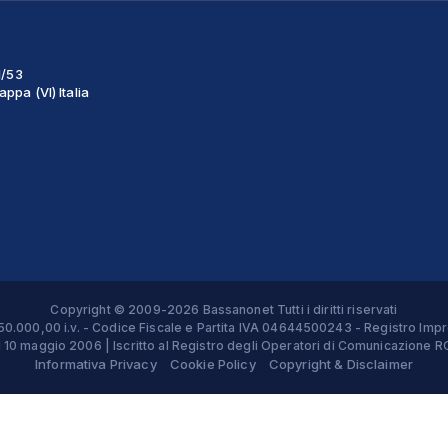
1/53
ppa (VI) Italia
Copyright © 2009-2026 Bassanonet Tutti i diritti riservati
 € 50.000,00 i.v. - Codice Fiscale e Partita IVA 04644500243 - Registro 
el 10 maggio 2006 | Iscritto al Registro degli Operatori di Comunicazion
Informativa Privacy
Cookie Policy
Copyright & Disclaimer