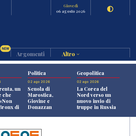
Giovedì
06 agosto 2026
NEW
Argomenti
Altro
Politica
Geopolitica
6
02 ago 2026
02 ago 2026
enta, un
Scuola di
La Corea del
e che
Marostica,
Nord verso un
 «Non
Giovine e
nuovo invio di
 Bronx di
Donazzan
truppe in Russia
 qui si
replicano alle
e»
opposizioni