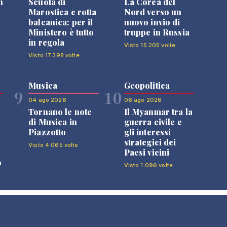
n
Scuola di
La Corea del
Marostica e rotta
Nord verso un
balcanica: per il
nuovo invio di
i
Ministero è tutto
truppe in Russia
in regola
Visto 15.205 volte
Visto 17.398 volte
Musica
Geopolitica
9
10
04 ago 2026
06 ago 2026
Tornano le note
Il Myanmar tra la
di Musica in
guerra civile e
Piazzotto
gli interessi
strategici dei
Visto 4.065 volte
Paesi vicini
o
Visto 1.096 volte