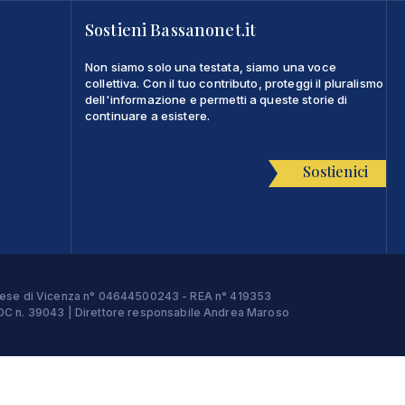
Sostieni Bassanonet.it
Non siamo solo una testata, siamo una voce
collettiva. Con il tuo contributo, proteggi il pluralismo
dell'informazione e permetti a queste storie di
continuare a esistere.
Sostienici
Imprese di Vicenza n° 04644500243 - REA n° 419353
e ROC n. 39043 | Direttore responsabile Andrea Maroso