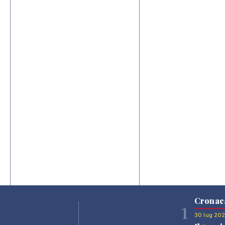
Cronac
1
30 lug 20