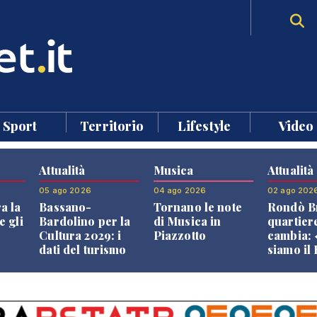
Sport
Territorio
Lifestyle
Video
Attualità
Musica
Attualità
05 ago 2026
04 ago 2026
02 ago 202
a la
Bassano-
Tornano le note
Rondò Br
e gli
Bardolino per la
di Musica in
quartier
Cultura 2029: i
Piazzotto
cambia:
dati del turismo
siamo il
aprono il
Bassano,
confronto veneto
vive ben