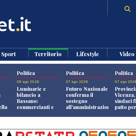
Sport
Territorio
Lifestyle
Video
Politica
Politica
Politica
08 ago 2026
07 ago 2026
07 ago 202
Luminarie e
Futuro Nazionale
Provinci
n
bilancio a
conferma il
Vicenza,
Bassano:
sostegno
sindaci f
ella
commercianti e
all'amministrazione
patto per
che
cittadini verso
Finco
dei Com
ione
una quota
volontaria