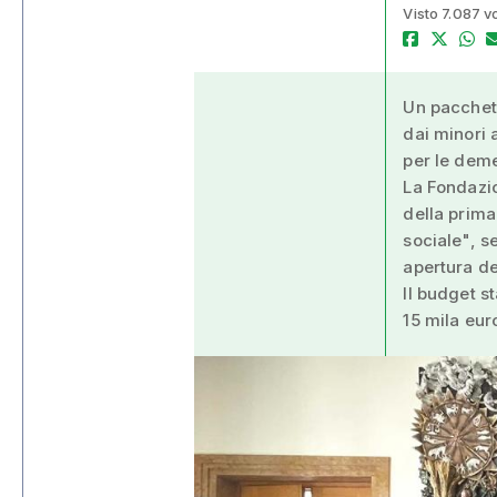
Visto 7.087 v
Un pacchetto
dai minori 
per le dem
La Fondazio
della prima
sociale", s
apertura de
Il budget s
15 mila eur