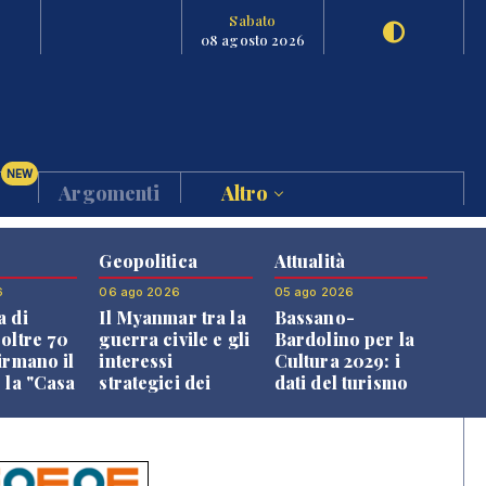
Sabato
08 agosto 2026
NEW
Argomenti
Altro
Geopolitica
Attualità
6
06 ago 2026
05 ago 2026
a di
Il Myanmar tra la
Bassano-
 oltre 70
guerra civile e gli
Bardolino per la
irmano il
interessi
Cultura 2029: i
 la "Casa
strategici dei
dati del turismo
uni"
Paesi vicini
aprono il
confronto veneto