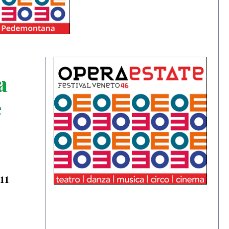
a
e
11