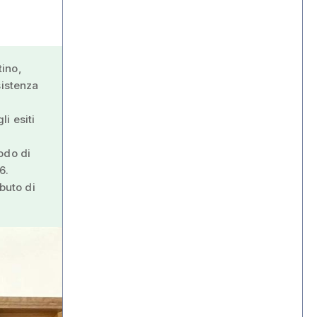
tino,
sistenza
i esiti
odo di
6.
buto di