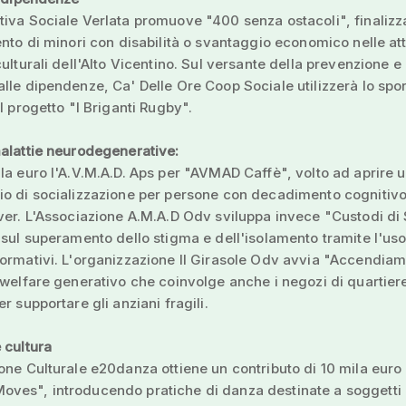
iva Sociale Verlata promuove "400 senza ostacoli", finalizz
ento di minori con disabilità o svantaggio economico nelle att
culturali dell'Alto Vicentino. Sul versante della prevenzione e
lle dipendenze, Ca' Delle Ore Coop Sociale utilizzerà lo spor
il progetto "I Briganti Rugby".
alattie neurodegenerative:
la euro l'A.V.M.A.D. Aps per "AVMAD Caffè", volto ad aprire 
o di socializzazione per persone con decadimento cognitivo 
ver. L'Associazione A.M.A.D Odv sviluppa invece "Custodi di 
 sul superamento dello stigma e dell'isolamento tramite l'uso
ormativi. L'organizzazione Il Girasole Odv avvia "Accendiam
 welfare generativo che coinvolge anche i negozi di quartiere
r supportare gli anziani fragili.
 cultura
one Culturale e20danza ottiene un contributo di 10 mila euro
es", introducendo pratiche di danza destinate a soggetti a