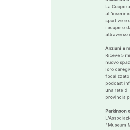
La Cooperat
all'inserim
sportive e 
recupero da
attraverso 
Anziani e m
Riceve 5 mi
nuovo spazi
loro caregi
focalizzato
podcast inf
una rete di
provincia pe
Parkinson e
L'Associazi
"Museum Mov