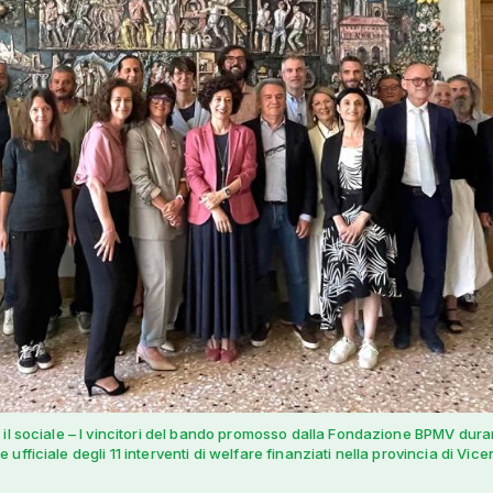
il sociale – I vincitori del bando promosso dalla Fondazione BPMV dura
ufficiale degli 11 interventi di welfare finanziati nella provincia di Vice