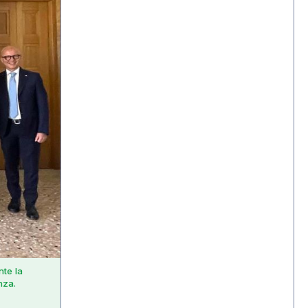
nte la
nza.