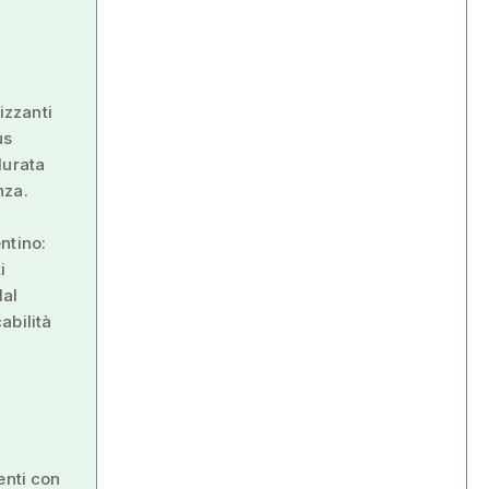
izzanti
us
durata
nza.
entino:
i
dal
abilità
a
enti con