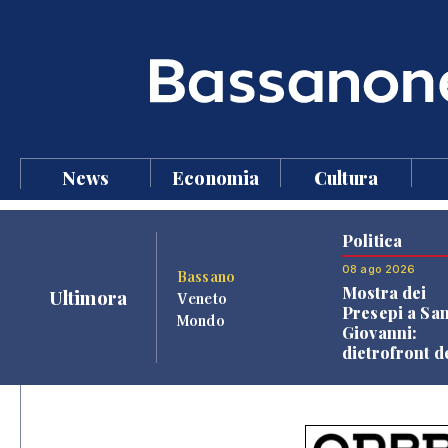
News
Economia
Cultura
Politica
08 ago 2026
Bassano
Mostra dei
Ultimora
Veneto
Presepi a Sa
Mondo
Giovanni:
dietrofront d
giunta e criti
dell'opposiz