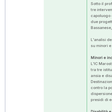
Sotto il pr
tre interve
capoluogo e
due progetti
Bassanese, 
L'analisi d
su minori e
Minori e in
L'IC Marost
tra tre isti
ansia e dis
Destinazion
contro la p
dispersione
presidi di 
Disabilità 