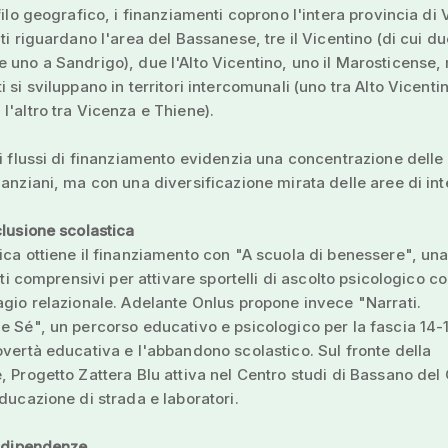
ofilo geografico, i finanziamenti coprono l'intera provincia di
nti riguardano l'area del Bassanese, tre il Vicentino (di cui du
 uno a Sandrigo), due l'Alto Vicentino, uno il Marosticense,
 si sviluppano in territori intercomunali (uno tra Alto Vicenti
l'altro tra Vicenza e Thiene).
ei flussi di finanziamento evidenzia una concentrazione delle 
 anziani, ma con una diversificazione mirata delle aree di int
clusione scolastica
ica ottiene il finanziamento con "A scuola di benessere", una
tuti comprensivi per attivare sportelli di ascolto psicologico c
agio relazionale. Adelante Onlus propone invece "Narrati.
e Sé", un percorso educativo e psicologico per la fascia 14-
overtà educativa e l'abbandono scolastico. Sul fronte della
, Progetto Zattera Blu attiva nel Centro studi di Bassano del
educazione di strada e laboratori.
e dipendenze