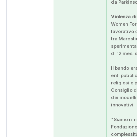
da Parkinso
Violenza d
Women For 
lavorativo 
tra Marost
sperimenta 
di 12 mesi 
Il bando era
enti pubbli
religiosi e 
Consiglio d
dei modelli,
innovativi.
"Siamo rima
Fondazione"
complessità