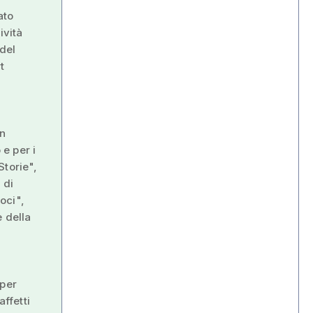
ato
ività
 del
t
un
e per i
Storie",
 di
oci",
 della
 per
ffetti