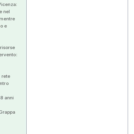
 Vicenza:
e nel
 mentre
no e
risorse
ervento:
 rete
ontro
18 anni
 Grappa