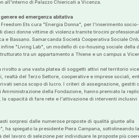
n all'interno di Palazzo Chiericati a Vicenza.
i genere ed emergenza abitativa
Freedom Ets cura "Energia Donna", per l'inserimento socio-
di dieci donne vittime di violenza tramite tirocini professional
ica e Bassano. Samarcanda Società Cooperativa Sociale Onl
infine "Living Lab", un modello di co-housing sociale della 
strutturato tra un appartamento a Thiene e un campus a Vice
 rivolto a una vasta platea di soggetti attivi nel territorio vic
ci, realtà del Terzo Settore, cooperative e imprese sociali, ent
privati senza scopo di lucro. I criteri di assegnazione, gestiti 
i Amministrazione della Fondazione, hanno premiato la replic
 la capacità di fare rete e l'attivazione di interventi inclusivi
sti sorpresi dalle numerose proposte di qualità giunte alla
, ha spiegato la presidente Piera Campana, sottolineando l
 del lavoro di selezione per individuare le proposte più coer