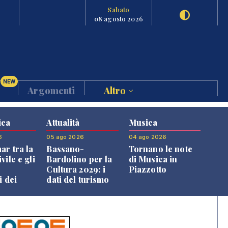
Sabato
08 agosto 2026
NEW
Argomenti
Altro
ica
Attualità
Musica
6
05 ago 2026
04 ago 2026
ar tra la
Bassano-
Tornano le note
vile e gli
Bardolino per la
di Musica in
Cultura 2029: i
Piazzotto
i dei
dati del turismo
ini
aprono il
confronto veneto