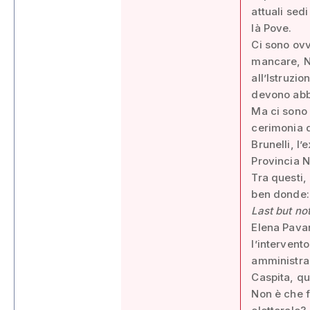
attuali sed
là Pove.
Ci sono ovv
mancare, Ni
all’Istruzi
devono abba
Ma ci sono a
cerimonia d
Brunelli, l
Provincia N
Tra questi,
ben donde: q
Last but not
Elena Pava
l’intervento
amministra
Caspita, qu
Non è che f