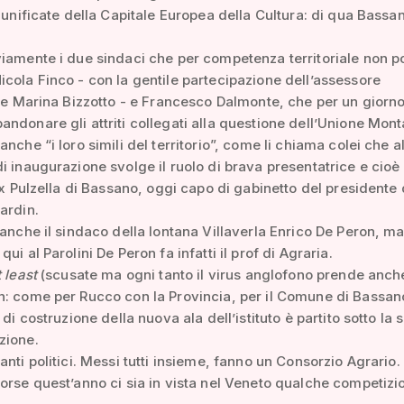
i unificate della Capitale Europea della Cultura: di qua Bassan
iamente i due sindaci che per competenza territoriale non 
cola Finco - con la gentile partecipazione dell’assessore
one Marina Bizzotto - e Francesco Dalmonte, che per un giorn
ndonare gli attriti collegati alla questione dell’Unione Mont
nche “i loro simili del territorio”, come li chiama colei che a
i inaugurazione svolge il ruolo di brava presentatrice e cioè 
’ex Pulzella di Bassano, oggi capo di gabinetto del presidente 
ardin.
 anche il sindaco della lontana Villaverla Enrico De Peron, m
ui al Parolini De Peron fa infatti il prof di Agraria.
 least
(scusate ma ogni tanto il virus anglofono prende anch
n: come per Rucco con la Provincia, per il Comune di Bassan
 di costruzione della nuova ala dell’istituto è partito sotto la 
zione.
anti politici. Messi tutti insieme, fanno un Consorzio Agrario.
orse quest’anno ci sia in vista nel Veneto qualche competizi