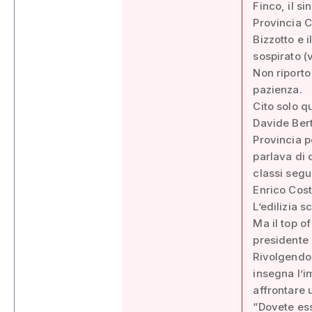
Finco, il s
Provincia C
Bizzotto e 
sospirato (v
Non riporto 
pazienza.
Cito solo q
Davide Bert
Provincia p
parlava di 
classi segu
Enrico Cost
L’edilizia s
Ma il top of
presidente 
Rivolgendosi
insegna l’i
affrontare 
“Dovete ess