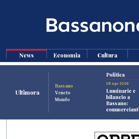
News
Economia
Cultura
Politica
08 ago 2026
Bassano
Luminarie e
Ultimora
Veneto
bilancio a
Mondo
Bassano:
commercianti
cittadini vers
una quota
volontaria