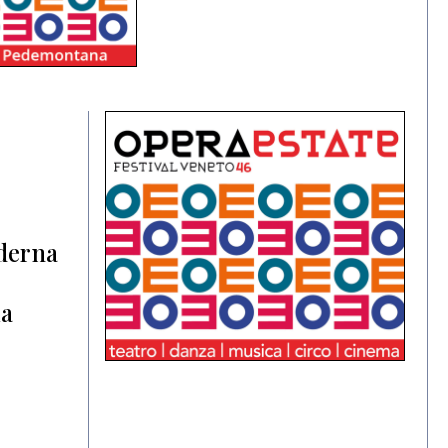
oderna
ia