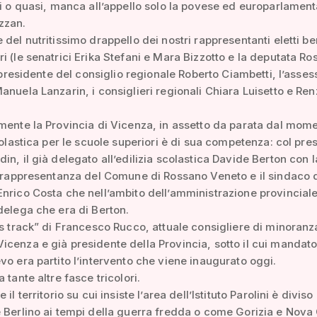
ti o quasi, manca all’appello solo la povese ed europarlamen
zzan.
 del nutritissimo drappello dei nostri rappresentanti eletti be
i (le senatrici Erika Stefani e Mara Bizzotto e la deputata R
il presidente del consiglio regionale Roberto Ciambetti, l’asse
anuela Lanzarin, i consiglieri regionali Chiara Luisetto e Re
mente la Provincia di Vicenza, in assetto da parata dal mom
scolastica per le scuole superiori è di sua competenza: col pre
in, il già delegato all’edilizia scolastica Davide Berton con l
n rappresentanza del Comune di Rossano Veneto e il sindaco 
nrico Costa che nell’ambito dell’amministrazione provincial
delega che era di Berton.
us track” di Francesco Rucco, attuale consigliere di minoranz
cenza e già presidente della Provincia, sotto il cui mandato
vo era partito l’intervento che viene inaugurato oggi.
 tante altre fasce tricolori.
 il territorio su cui insiste l’area dell’Istituto Parolini è diviso
 Berlino ai tempi della guerra fredda o come Gorizia e Nova