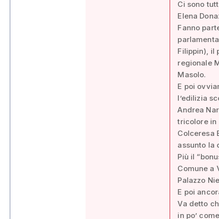
Ci sono tut
Elena Dona
Fanno parte
parlamentar
Filippin), 
regionale M
Masolo.
E poi ovvia
l’edilizia 
Andrea Nard
tricolore i
Colceresa E
assunto la 
Più il “bon
Comune a Vi
Palazzo Nie
E poi ancora
Va detto che
in po’ come