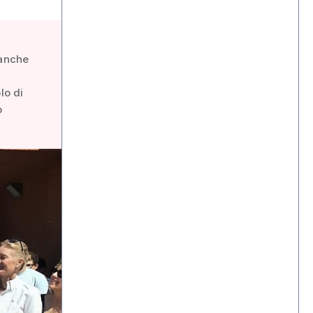
 anche
lo di
o