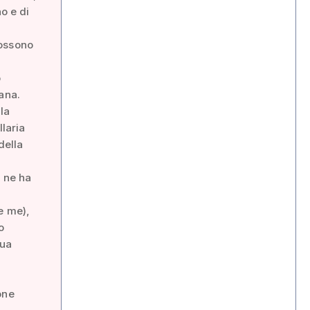
o e di
possono
o
ana.
lla
Ilaria
della
a ne ha
e me),
o
sua
one