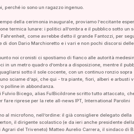
i, perché io sono un ragazzo ingenuo.
l tempo della cerimonia inaugurale, proviamo l’eccitante espe
one termica lunare: i politici all’ombra e il pubblico sotto un s
Fahrenheit, come avrebbe detto il grande Fantozzi, per segu
 di don Dario Marchioretto e i vari e non pochi discorsi delle
punto noi cronisti ci spostiamo di fianco alle autorità medesi
i in un metro quadro d’ombra a disposizione, mentre il pubb
uagliarsi sotto il sole cocente, con un continuo ronzio sopra l
no sciame d’api, che qui - tra piante, fiori, alberi e arbusti v
o polline in abbondanza.
i Fulvio Bicego, alias FulBicildrone scritto tutto attaccato, ch
 fare riprese per la rete all-news IPT, International Parolini
o al microfono, nell’ordine: il già consigliere delegato della
erton, il dirigente scolastico (e da ieri anche presidente dell
uti Agrari del Triveneto) Matteo Aurelio Carrera, il sindaco di