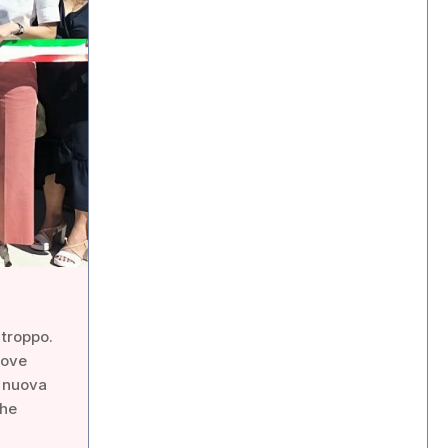
 troppo.
dove
a nuova
che