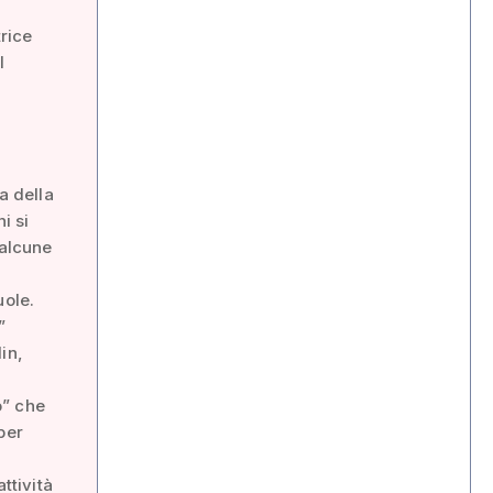
trice
l
a della
i si
 alcune
uole.
”
din,
o” che
per
ttività