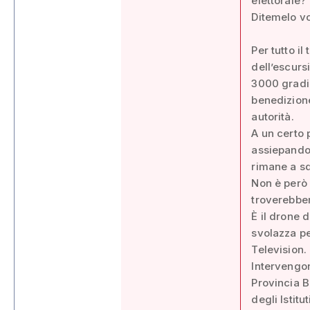
elettorale?
Ditemelo vo
Per tutto i
dell’escursi
3000 gradi 
benedizione
autorità.
A un certo 
assiepandoc
rimane a sq
Non è però u
troverebber
È il drone d
svolazza per
Television.
Intervengon
Provincia B
degli Istit