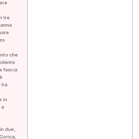
tare
n tre
osanna
ssore
nzo
ento che
sidente
a fascia
di
e ha
a in
 a
 in due,
 Gorica,