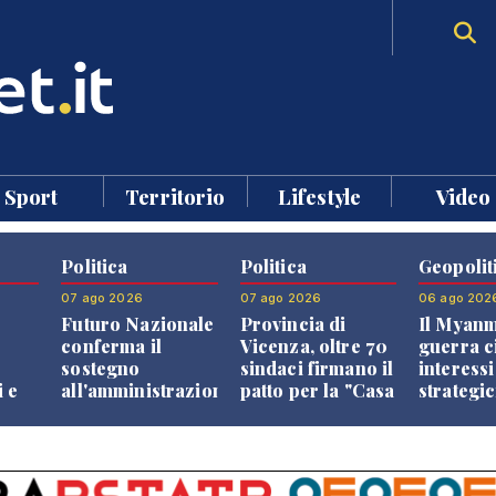
Sport
Territorio
Lifestyle
Video
Politica
Politica
Geopolit
07 ago 2026
07 ago 2026
06 ago 202
Futuro Nazionale
Provincia di
Il Myanm
conferma il
Vicenza, oltre 70
guerra ci
sostegno
sindaci firmano il
interessi
 e
all'amministrazione
patto per la "Casa
strategic
o
Finco
dei Comuni"
Paesi vic