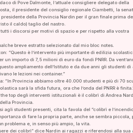
indaco di Pove Dalmonte, l’attuale consigliere delegato della
osta, il presidente del consiglio regionale Ciambetti, la sena
il presidente della Provincia Nardin per il gran finale prima de
isto il caldo) taglio del nastro.
tutti i discorsi per motivi di spazio e per rispetto alla vostra
ualche breve estratto selezionato dal mio bloc notes.
on: “Questo è l’intervento più importante di edilizia scolastic
er un importo di 7,5 milioni di euro da fondi PNRR. Da vent’ann
questo ampliamento dell’Istituto e da due anni gli studenti di
ivano le lezioni nei container.”
a: “In Provincia abbiamo oltre 40.000 studenti e più di 70 sc
colastica sarà la sfida futura, ora che l’onda del PNRR è finita.
 the top degli interventi istituzionali è il colibrì di Andrea Nar
della Provincia.
 agli studenti presenti, cita la favola del “colibrì e l’incendi
mportanza di fare la propria parte, anche se sembra piccola, 
un problema e, in senso più ampio, la vita.
ere dei colibrì” dice Nardin ai ragazzi e riferendosi alla sua a