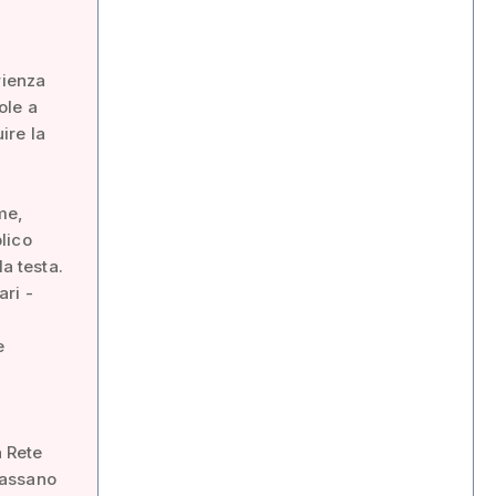
rienza
ole a
ire la
me,
lico
a testa.
ari -
e
a Rete
 Bassano