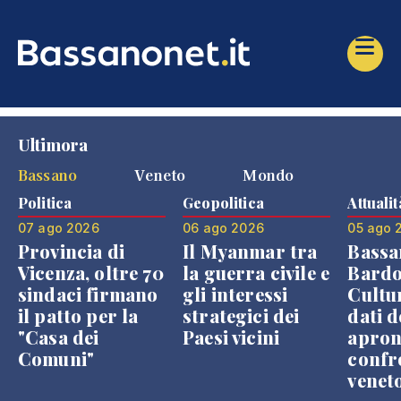
Ultimora
Bassano
Veneto
Mondo
Politica
Geopolitica
Attualit
07 ago 2026
06 ago 2026
05 ago 
Provincia di
Il Myanmar tra
Bassa
Vicenza, oltre 70
la guerra civile e
Bardo
sindaci firmano
gli interessi
Cultur
il patto per la
strategici dei
dati d
"Casa dei
Paesi vicini
apron
Comuni"
confr
venet