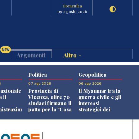
Domenica
09 agosto 2026
NEW
Argomenti
Altro
Politica
Geopolitica
6
07 ago 2026
06 ago 2026
azionale
Provincia di
Il Myanmar tra la
 il
Vicenza, oltre 70
guerra civile e gli
o
sindaci firmano il
interessi
nistrazione
patto per la "Casa
strategici dei
dei Comuni"
Paesi vicini