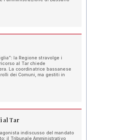
iglia”: la Regione stravolge i
n ricorso al Tar chiede
bera. La coordinatrice bassanese
rolli dei Comuni, ma gestiti in
 al Tar
otagonista indiscusso del mandato
o: il Tribunale Amministrativo