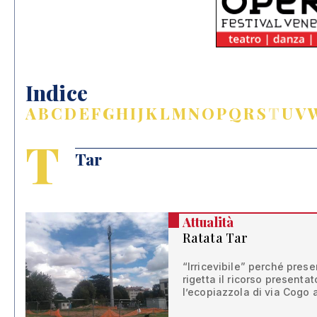
Indice
A
B
C
D
E
F
G
H
I
J
K
L
M
N
O
P
Q
R
S
T
U
V
T
Tar
Attualità
Ratata Tar
“Irricevibile” perché present
rigetta il ricorso presenta
l’ecopiazzola di via Cogo 