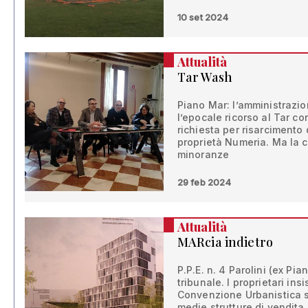
10 set 2024
Attualità
Tar Wash
Piano Mar: l’amministrazi
l’epocale ricorso al Tar con
richiesta per risarcimento
proprietà Numeria. Ma la c
minoranze
29 feb 2024
Attualità
MARcia indietro
P.P.E. n. 4 Parolini (ex Pian
tribunale. I proprietari ins
Convenzione Urbanistica s
medie strutture di vendita