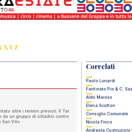
W
X
Y
Z
Correlati
Paolo Lunardi
Fantinato Pio & C. Sa
Aldo Maroso
Elena Scotton
ato oltre i termini previsti. Il Tar
Consiglio Comunale
to da un gruppo di cittadini contro
a San Vito
Nicola Finco
Andreola Costruzioni 