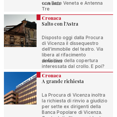
con Rete Veneta e Antenna
14 ott 2022
Tre
Cronaca
Salto con l’Astra
Disposto oggi dalla Procura
di Vicenza il dissequestro
dell’immobile del teatro. Via
libera al rifacimento
definitivo della copertura
28 feb 2022
interessata dal crollo. E poi?
Cronaca
A grande richiesta
La Procura di Vicenza inoltra
la richiesta di rinvio a giudizio
per sette ex dirigenti della
Banca Popolare di Vicenza.