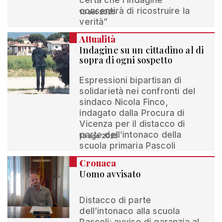
certa che l’indagine
consentirà di ricostruire la
15 set 2025
verità”
Attualità
Indagine su un cittadino al di
sopra di ogni sospetto
Espressioni bipartisan di
solidarietà nei confronti del
sindaco Nicola Finco,
indagato dalla Procura di
Vicenza per il distacco di
parte dell’intonaco della
13 ago 2025
scuola primaria Pascoli
Cronaca
Uomo avvisato
Distacco di parte
dell’intonaco alla scuola