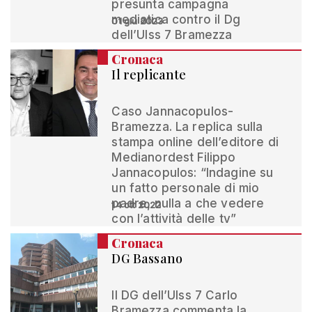
presunta campagna
mediatica contro il Dg
01 giu 2023
dell’Ulss 7 Bramezza
Cronaca
Il replicante
Caso Jannacopulos-
Bramezza. La replica sulla
stampa online dell’editore di
Medianordest Filippo
Jannacopulos: “Indagine su
un fatto personale di mio
padre, nulla a che vedere
14 ott 2022
con l’attività delle tv”
Cronaca
DG Bassano
Il DG dell’Ulss 7 Carlo
Bramezza commenta la