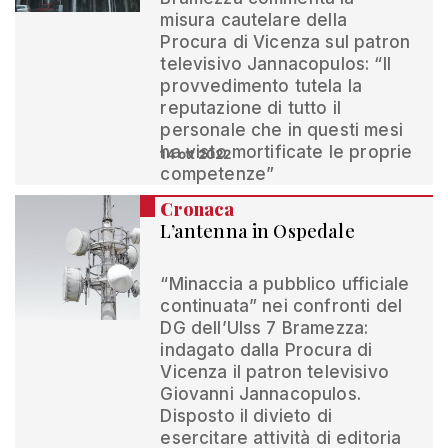
misura cautelare della
Procura di Vicenza sul patron
televisivo Jannacopulos: “Il
provvedimento tutela la
reputazione di tutto il
personale che in questi mesi
ha visto mortificate le proprie
14 ott 2022
competenze”
Cronaca
L’antenna in Ospedale
“Minaccia a pubblico ufficiale
continuata” nei confronti del
DG dell’Ulss 7 Bramezza:
indagato dalla Procura di
Vicenza il patron televisivo
Giovanni Jannacopulos.
Disposto il divieto di
esercitare attività di editoria