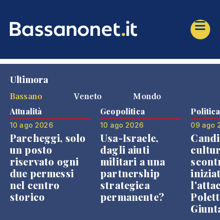
Ultimora
Bassano
Veneto
Mondo
Attualità
Geopolitica
Politic
10 ago 2026
10 ago 2026
09 ago 
Parcheggi, solo
Usa-Israele,
Candi
un posto
dagli aiuti
cultur
riservato ogni
militari a una
scont
due permessi
partnership
inizia
nel centro
strategica
l'atta
storico
permanente?
Polett
Giunt