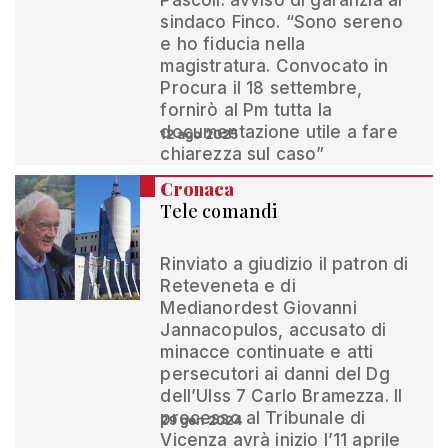
Pascoli: avviso di garanzia al
sindaco Finco. “Sono sereno
e ho fiducia nella
magistratura. Convocato in
Procura il 18 settembre,
fornirò al Pm tutta la
documentazione utile a fare
12 ago 2025
chiarezza sul caso”
Cronaca
Tele comandi
Rinviato a giudizio il patron di
Reteveneta e di
Medianordest Giovanni
Jannacopulos, accusato di
minacce continuate e atti
persecutori ai danni del Dg
dell’Ulss 7 Carlo Bramezza. Il
processo al Tribunale di
29 gen 2024
Vicenza avrà inizio l’11 aprile