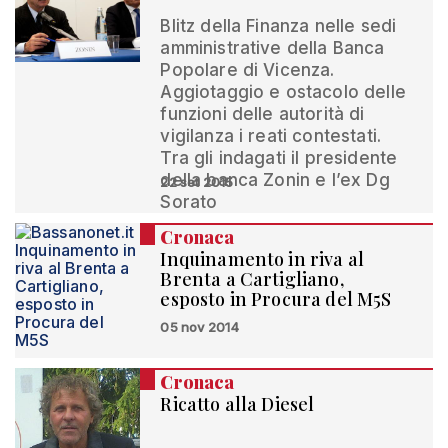
Blitz della Finanza nelle sedi
amministrative della Banca
Popolare di Vicenza.
Aggiotaggio e ostacolo delle
funzioni delle autorità di
vigilanza i reati contestati.
Tra gli indagati il presidente
della banca Zonin e l’ex Dg
22 set 2015
Sorato
Cronaca
Inquinamento in riva al
Brenta a Cartigliano,
esposto in Procura del M5S
05 nov 2014
Cronaca
Ricatto alla Diesel