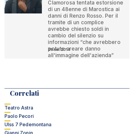
Clamorosa tentata estorsione
di un 48enne di Marostica ai
danni di Renzo Rosso. Per il
tramite di un complice
avrebbe chiesto soldi in
cambio del silenzio su
informazioni “che avrebbero
potuto creare danno
29 set 2014
all'immagine dell'azienda”
Correlati
Teatro Astra
Paolo Pecori
Ulss 7 Pedemontana
Gianni Zonin