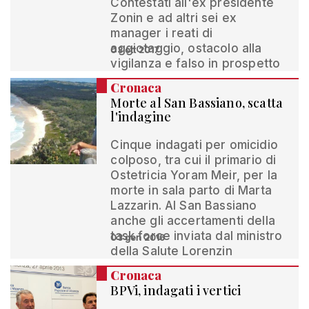
Contestati all'ex presidente
Zonin e ad altri sei ex
manager i reati di
aggiotaggio, ostacolo alla
03 ott 2017
vigilanza e falso in prospetto
Cronaca
Morte al San Bassiano, scatta
l'indagine
Cinque indagati per omicidio
colposo, tra cui il primario di
Ostetricia Yoram Meir, per la
morte in sala parto di Marta
Lazzarin. Al San Bassiano
anche gli accertamenti della
task force inviata dal ministro
03 gen 2016
della Salute Lorenzin
Cronaca
BPVi, indagati i vertici