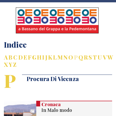
Indice
A
B
C
D
E
F
G
H
I
J
K
L
M
N
O
P
Q
R
S
T
U
V
W
X
Y
Z
P
Procura Di Vicenza
Cronaca
In Malo modo