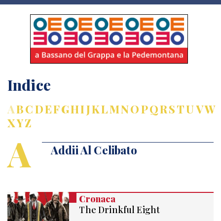
Indice
A
B
C
D
E
F
G
H
I
J
K
L
M
N
O
P
Q
R
S
T
U
V
W
X
Y
Z
A
Addii Al Celibato
Cronaca
The Drinkful Eight