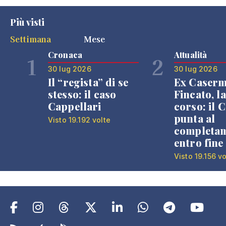
Più visti
Settimana
Mese
Cronaca
Attualità
1
2
30 lug 2026
30 lug 2026
Il “regista” di se
Ex Caser
stesso: il caso
Fincato, la
Cappellari
corso: il
punta al
Visto 19.192 volte
completa
entro fine
Visto 19.156 vo