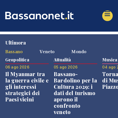
Ultimora
Bassano
Veneto
Mondo
Geopolitica
Attualità
Musica
06 ago 2026
05 ago 2026
04 ago 
Il Myanmar tra
Bassano-
Torna
la guerra civile e
Bardolino per la
di Mus
gli interessi
Cultura 2029: i
Piazz
strategici dei
dati del turismo
Paesi vicini
aprono il
confronto
veneto