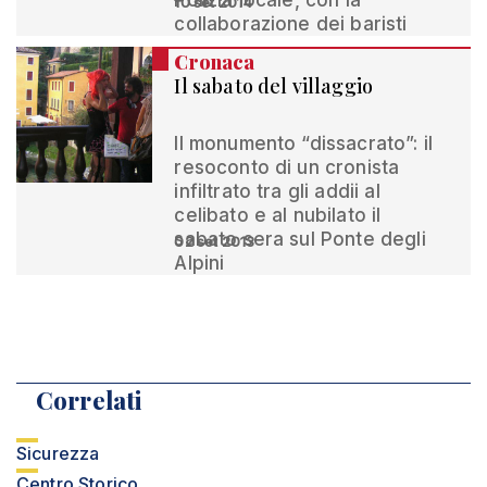
Polizia locale, con la
10 set 2014
collaborazione dei baristi
Cronaca
Il sabato del villaggio
Il monumento “dissacrato”: il
resoconto di un cronista
infiltrato tra gli addii al
celibato e al nubilato il
sabato sera sul Ponte degli
02 set 2013
Alpini
Correlati
Sicurezza
Centro Storico