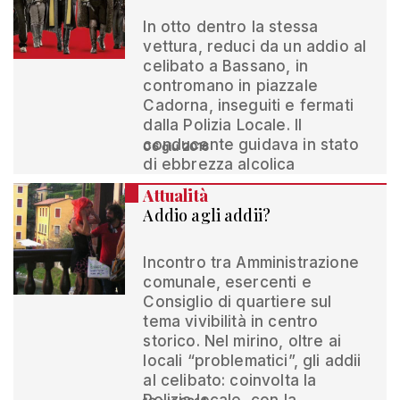
In otto dentro la stessa
vettura, reduci da un addio al
celibato a Bassano, in
contromano in piazzale
Cadorna, inseguiti e fermati
dalla Polizia Locale. Il
conducente guidava in stato
06 giu 2016
di ebbrezza alcolica
Attualità
Addio agli addii?
Incontro tra Amministrazione
comunale, esercenti e
Consiglio di quartiere sul
tema vivibilità in centro
storico. Nel mirino, oltre ai
locali “problematici”, gli addii
al celibato: coinvolta la