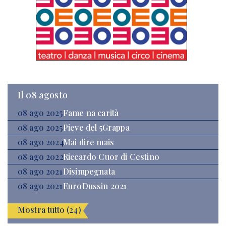
Il 08 agosto
08 ago 2025
Fame na carità
08 ago 2025
Pieve del 5Grappa
08 ago 2024
Mai dire mais
08 ago 2022
Riccardo Cuor di Cestino
08 ago 2021
Disimpegnata
08 ago 2021
EuroDussin 2021
Mostra tutto (24)