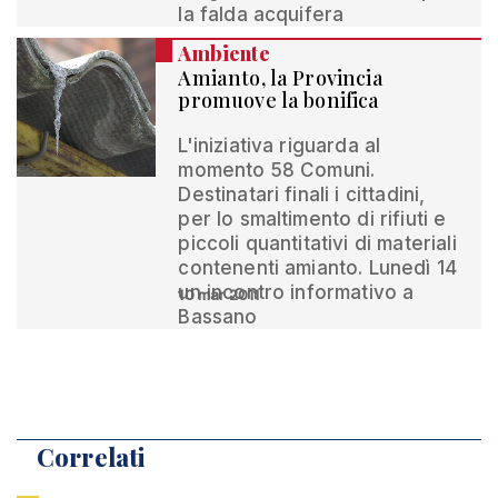
la falda acquifera
Ambiente
Amianto, la Provincia
promuove la bonifica
L'iniziativa riguarda al
momento 58 Comuni.
Destinatari finali i cittadini,
per lo smaltimento di rifiuti e
piccoli quantitativi di materiali
contenenti amianto. Lunedì 14
un incontro informativo a
10 mar 2011
Bassano
Correlati