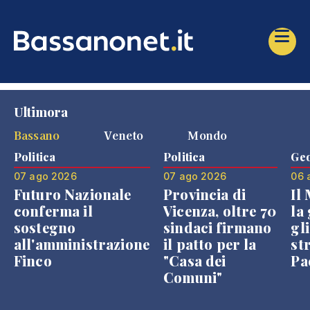
Ultimora
Bassano
Veneto
Mondo
Politica
Politica
Geo
07 ago 2026
07 ago 2026
06 
Futuro Nazionale
Provincia di
Il
conferma il
Vicenza, oltre 70
la 
sostegno
sindaci firmano
gli
all'amministrazione
il patto per la
st
Finco
"Casa dei
Pae
Comuni"