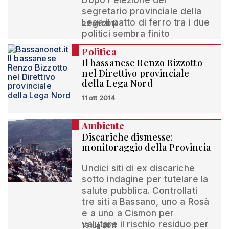
Dopo l'elezione del
segretario provinciale della
Lega il patto di ferro tra i due
22 ott 2014
politici sembra finito
Politica
Il bassanese Renzo Bizzotto
nel Direttivo provinciale
della Lega Nord
11 ott 2014
Ambiente
Discariche dismesse:
monitoraggio della Provincia
Undici siti di ex discariche
sotto indagine per tutelare la
salute pubblica. Controllati
tre siti a Bassano, uno a Rosà
e a uno a Cismon per
valutare il rischio residuo per
13 lug 2011