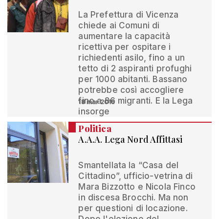
La Prefettura di Vicenza
chiede ai Comuni di
aumentare la capacità
ricettiva per ospitare i
richiedenti asilo, fino a un
tetto di 2 aspiranti profughi
per 1000 abitanti. Bassano
potrebbe così accogliere
fino a 86 migranti. E la Lega
18 mar 2016
insorge
Politica
A.A.A. Lega Nord Affittasi
Smantellata la “Casa del
Cittadino”, ufficio-vetrina di
Mara Bizzotto e Nicola Finco
in discesa Brocchi. Ma non
per questioni di locazione.