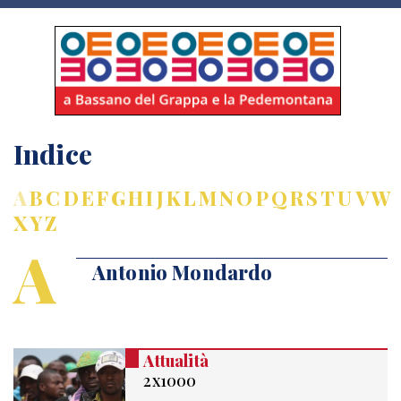
Indice
A
B
C
D
E
F
G
H
I
J
K
L
M
N
O
P
Q
R
S
T
U
V
W
X
Y
Z
A
Antonio Mondardo
Attualità
2x1000