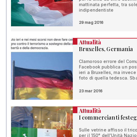
mattinata perfetta, tra sol
indipendentiste
29 mag 2016
Attualità
Bruxelles, Germania
Clamoroso errore del Comu
Facebook pubblica un post d
ieri a Bruxelles, ma invec
foto di quella tedesca. Sba
23 mar 2016
Attualità
I commercianti festegg
Sulle vetrine affisso il tr
per il 150° dell'Unità Nazi