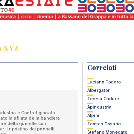
W
X
Y
Z
Correlati
Luciano Todaro
Albergatori
Teresa Cadore
Apindustria
ndustria e Confartigianato
Alpini
to la sfilata della bandiera
gine della querelle con
Tempio Ossario
 il ripristino dei pannelli
Stefano Monegato