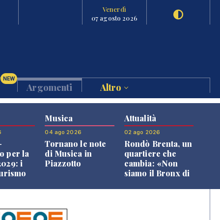
Venerdì
07 agosto 2026
NEW
Argomenti
Altro
Musica
Attualità
6
04 ago 2026
02 ago 2026
-
Tornano le note
Rondò Brenta, un
o per la
di Musica in
quartiere che
029: i
Piazzotto
cambia: «Non
turismo
siamo il Bronx di
l
Bassano, qui si
o veneto
vive bene»