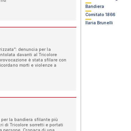
rio
Bandiera
Comitato 1866
Ilaria Brunelli
izzata”: denuncia per la
tolata davanti al Tricolore
a provocazione è stata sfilare con
ricordano morti e violenze a
per la bandiera sfilante più
 di Tricolore sorretti e portati
ila persone. Cronaca di una