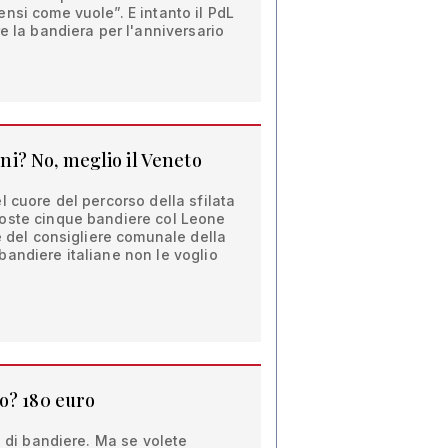
nsi come vuole”. E intanto il PdL
e la bandiera per l'anniversario
pini? No, meglio il Veneto
l cuore del percorso della sfilata
oste cinque bandiere col Leone
 è del consigliere comunale della
andiere italiane non le voglio
o? 180 euro
o di bandiere. Ma se volete