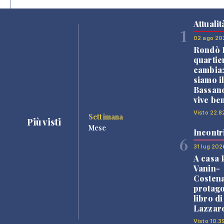
Attualit
1
02 ago 20
Rondò B
quartie
cambia
siamo i
Bassano
vive be
Visto 22.8
Settimana
Più visti
Mese
Incontr
6
31 lug 202
A casa 
Vanin-
Costena
protago
libro d
Lazzaro
Visto 10.3