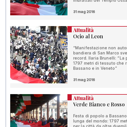
imbrattati del Tempio Ossa
31 mag 2016
Attualità
Ocio al Leon
“Manifestazione non autor
bandiera di San Marco sven
record. Ilaria Brunelli: “L
1797 metri di tessuto che 
Bassano e in Veneto”
31 mag 2016
Attualità
Verde Bianco e Rosso
Festa di popolo a Bassano 
lunga del mondo: 1797 metri
per la città da oltre duem