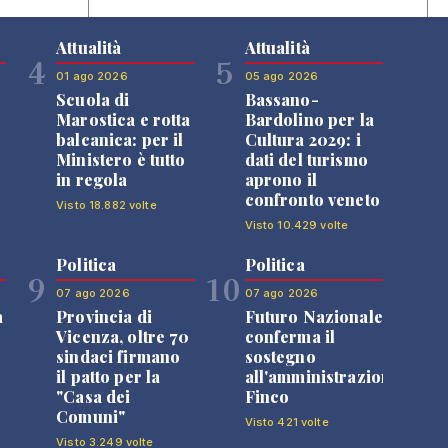
Attualità
Attualità
4
5
01 ago 2026
05 ago 2026
Scuola di
Bassano-
Marostica e rotta
Bardolino per la
balcanica: per il
Cultura 2029: i
Ministero è tutto
dati del turismo
in regola
aprono il
confronto veneto
Visto 18.882 volte
Visto 10.429 volte
Politica
Politica
9
10
07 ago 2026
07 ago 2026
a
Provincia di
Futuro Nazionale
Vicenza, oltre 70
conferma il
sindaci firmano
sostegno
il patto per la
all'amministrazione
"Casa dei
Finco
Comuni"
Visto 421 volte
Visto 3.249 volte