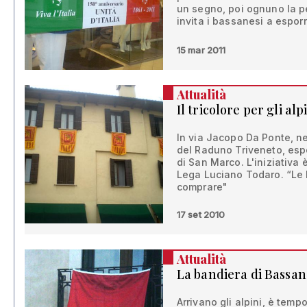
un segno, poi ognuno la pe
invita i bassanesi a esporr
15 mar 2011
Attualità
Il tricolore per gli al
In via Jacopo Da Ponte, ne
del Raduno Triveneto, esp
di San Marco. L'iniziativa
Lega Luciano Todaro. “Le b
comprare"
17 set 2010
Attualità
La bandiera di Bassan
Arrivano gli alpini, è temp