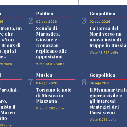
à
Politica
Geopolitica
2
3
26
02 ago 2026
02 ago 2026
renta, un
Scuola di
La Corea del
re che
Marostica,
Nord verso un
: «Non
Giovine e
nuovo invio di
l Bronx di
Donazzan
truppe in Russia
, qui si
replicano alle
Visto 19.737 volte
ne»
opposizioni
26 volte
Visto 19.817 volte
i
Musica
Geopolitica
7
8
6
04 ago 2026
06 ago 2026
Parolini-
Tornano le note
Il Myanmar tra l
di Musica in
guerra civile e
ro,
Piazzotto
gli interessi
nista il
strategici dei
Visto 6.362 volte
i Marco
Paesi vicini
tto
Visto 5.753 volte
93 volte