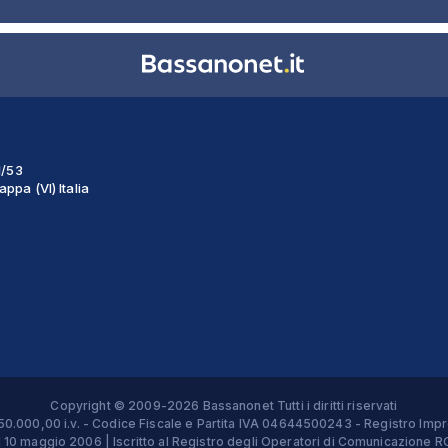
1/53
ppa (VI) Italia
Copyright © 2009-2026 Bassanonet Tutti i diritti riservati
 € 50.000,00 i.v. - Codice Fiscale e Partita IVA 04644500243 - Registro 
el 10 maggio 2006 | Iscritto al Registro degli Operatori di Comunicazion