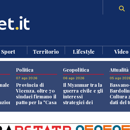
Sport
Territorio
Lifestyle
Video
Politica
Geopolitica
Attualità
07 ago 2026
06 ago 2026
05 ago 202
nale
Provincia di
Il Myanmar tra la
Bassano
Vicenza, oltre 70
guerra civile e gli
Bardolin
sindaci firmano il
interessi
Cultura 2
razione
patto per la "Casa
strategici dei
dati del 
dei Comuni"
Paesi vicini
aprono i
confront