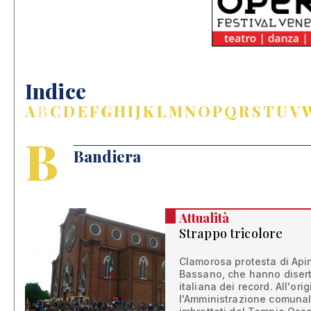
Indice
A
B
C
D
E
F
G
H
I
J
K
L
M
N
O
P
Q
R
S
T
U
V
B
Bandiera
Attualità
Strappo tricolore
Clamorosa protesta di Api
Bassano, che hanno diserta
italiana dei record. All'ori
l'Amministrazione comunale: