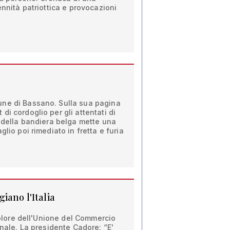
ennità patriottica e provocazioni
ne di Bassano. Sulla sua pagina
i cordoglio per gli attentati di
e della bandiera belga mette una
glio poi rimediato in fretta e furia
iano l'Italia
icolore dell'Unione del Commercio
onale. La presidente Cadore: “E'