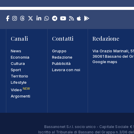
Canali
Contatti
Redazione
News
Gruppo
Via Orazio Marinali, 5
36061 Bassano del Gra
Economia
Redazione
Google maps
Cultura
Pubblicità
Sport
Lavora con noi
Territorio
Lifestyle
NEW
Video
Argomenti
Bassanonet S.r.l. socio unico - Capitale Sociale
Iscritto al Tribunale di Bassano del Grappa n.3/06 d