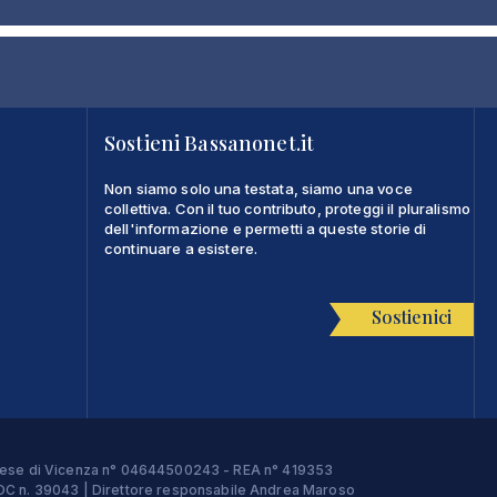
Sostieni Bassanonet.it
Non siamo solo una testata, siamo una voce
collettiva. Con il tuo contributo, proteggi il pluralismo
dell'informazione e permetti a queste storie di
continuare a esistere.
Sostienici
Imprese di Vicenza n° 04644500243 - REA n° 419353
e ROC n. 39043 | Direttore responsabile Andrea Maroso