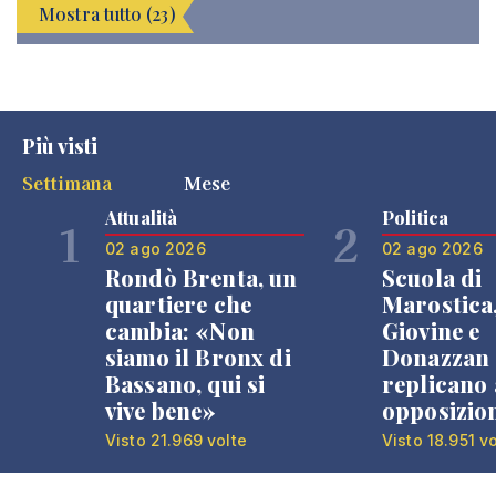
Mostra tutto (23)
Più visti
Settimana
Mese
Attualità
Politica
1
2
02 ago 2026
02 ago 2026
Rondò Brenta, un
Scuola di
quartiere che
Marostica
cambia: «Non
Giovine e
siamo il Bronx di
Donazzan
Bassano, qui si
replicano 
vive bene»
opposizio
Visto 21.969 volte
Visto 18.951 v