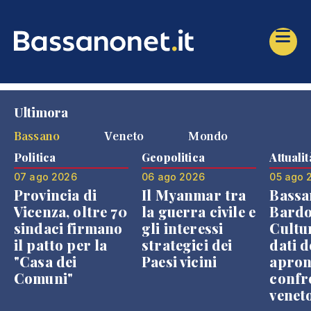
Ultimora
Bassano
Veneto
Mondo
Politica
Geopolitica
Attualit
07 ago 2026
06 ago 2026
05 ago 
Provincia di
Il Myanmar tra
Bassa
Vicenza, oltre 70
la guerra civile e
Bardo
sindaci firmano
gli interessi
Cultur
il patto per la
strategici dei
dati d
"Casa dei
Paesi vicini
apron
Comuni"
confr
venet