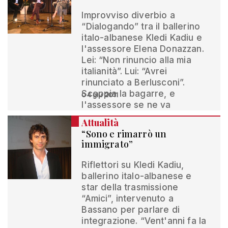
Improvviso diverbio a
“Dialogando” tra il ballerino
italo-albanese Kledi Kadiu e
l'assessore Elena Donazzan.
Lei: “Non rinuncio alla mia
italianità”. Lui: “Avrei
rinunciato a Berlusconi”.
Scoppia la bagarre, e
04 giu 2011
l'assessore se ne va
Attualità
“Sono e rimarrò un
immigrato”
Riflettori su Kledi Kadiu,
ballerino italo-albanese e
star della trasmissione
“Amici”, intervenuto a
Bassano per parlare di
integrazione. “Vent'anni fa la