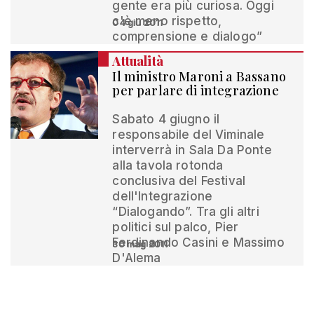
gente era più curiosa. Oggi
c'è meno rispetto,
04 giu 2011
comprensione e dialogo”
Attualità
Il ministro Maroni a Bassano
per parlare di integrazione
Sabato 4 giugno il
responsabile del Viminale
interverrà in Sala Da Ponte
alla tavola rotonda
conclusiva del Festival
dell'Integrazione
“Dialogando”. Tra gli altri
politici sul palco, Pier
Ferdinando Casini e Massimo
30 mag 2011
D'Alema