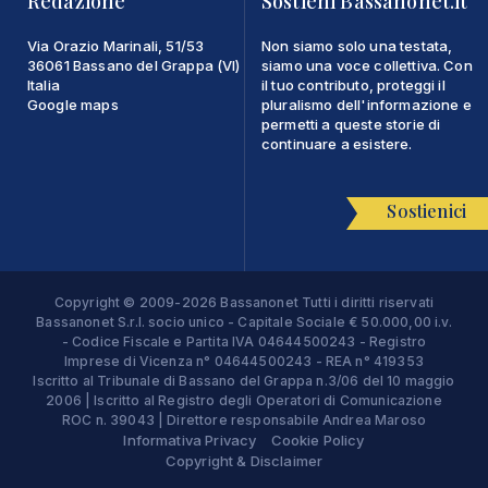
Redazione
Sostieni Bassanonet.it
Via Orazio Marinali, 51/53
Non siamo solo una testata,
36061 Bassano del Grappa (VI)
siamo una voce collettiva. Con
Italia
il tuo contributo, proteggi il
Google maps
pluralismo dell'informazione e
permetti a queste storie di
continuare a esistere.
Sostienici
Copyright © 2009-2026 Bassanonet Tutti i diritti riservati
Bassanonet S.r.l. socio unico - Capitale Sociale € 50.000,00 i.v.
- Codice Fiscale e Partita IVA 04644500243 - Registro
Imprese di Vicenza n° 04644500243 - REA n° 419353
Iscritto al Tribunale di Bassano del Grappa n.3/06 del 10 maggio
2006 | Iscritto al Registro degli Operatori di Comunicazione
ROC n. 39043 | Direttore responsabile Andrea Maroso
Informativa Privacy
Cookie Policy
Copyright & Disclaimer