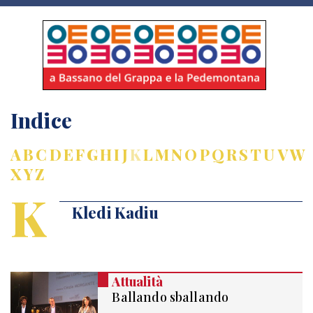
Indice
A
B
C
D
E
F
G
H
I
J
K
L
M
N
O
P
Q
R
S
T
U
V
W
X
Y
Z
K
Kledi Kadiu
Attualità
Ballando sballando