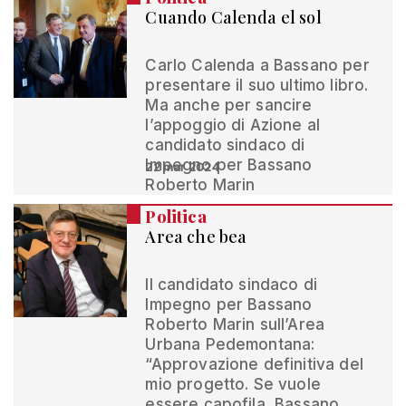
Cuando Calenda el sol
Carlo Calenda a Bassano per
presentare il suo ultimo libro.
Ma anche per sancire
l’appoggio di Azione al
candidato sindaco di
Impegno per Bassano
22 mar 2024
Roberto Marin
Politica
Area che bea
Il candidato sindaco di
Impegno per Bassano
Roberto Marin sull’Area
Urbana Pedemontana:
“Approvazione definitiva del
mio progetto. Se vuole
essere capofila, Bassano