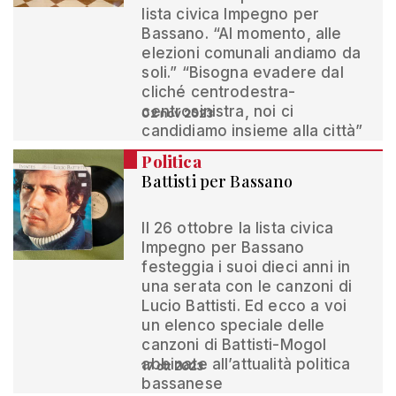
lista civica Impegno per
Bassano. “Al momento, alle
elezioni comunali andiamo da
soli.” “Bisogna evadere dal
cliché centrodestra-
centrosinistra, noi ci
02 nov 2023
candidiamo insieme alla città”
Politica
Battisti per Bassano
Il 26 ottobre la lista civica
Impegno per Bassano
festeggia i suoi dieci anni in
una serata con le canzoni di
Lucio Battisti. Ed ecco a voi
un elenco speciale delle
canzoni di Battisti-Mogol
abbinate all’attualità politica
17 ott 2023
bassanese