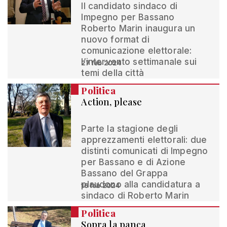
Il candidato sindaco di
Impegno per Bassano
Roberto Marin inaugura un
nuovo format di
comunicazione elettorale:
l’intervento settimanale sui
27 feb 2024
temi della città
Politica
Action, please
Parte la stagione degli
apprezzamenti elettorali: due
distinti comunicati di Impegno
per Bassano e di Azione
Bassano del Grappa
plaudono alla candidatura a
16 feb 2024
sindaco di Roberto Marin
Politica
Sopra la panca