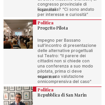
congresso provinciale di
Forza Italia? “Ci sono andato
16 gen 2024
per interesse e curiosità”
Politica
Progetto Pilota
Impegno per Bassano
sull’incontro di presentazione
delle alternative progettuali
sul Teatro: “Il parere dei
cittadini non si chiede con
una conferenza a suo modo
pilotata, prima ci deve
essere una valutazione
14 gen 2024
onnicomprensiva del caso”
Politica
Repubblica di San Marin