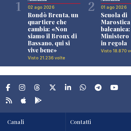
1
2
02 ago 2026
01 ago 2026
Rondò Brenta, un
Scuola di
quartiere che
Marostica 
cambia: «Non
balcanica: 
siamo il Bronx di
Ministero 
Bassano, qui si
in regola
vive bene»
Visto 18.870 v
Visto 21.236 volte
Canali
Contatti