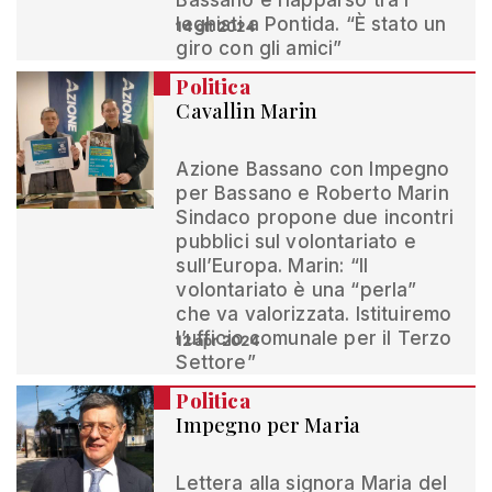
Bassano e riapparso tra i
leghisti a Pontida. “È stato un
14 ott 2024
giro con gli amici”
Politica
Cavallin Marin
Azione Bassano con Impegno
per Bassano e Roberto Marin
Sindaco propone due incontri
pubblici sul volontariato e
sull’Europa. Marin: “Il
volontariato è una “perla”
che va valorizzata. Istituiremo
l’ufficio comunale per il Terzo
12 apr 2024
Settore”
Politica
Impegno per Maria
Lettera alla signora Maria del