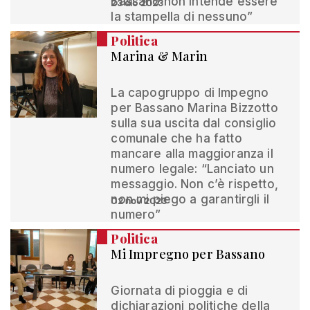
Bassano non intende essere
23 dic 2023
la stampella di nessuno”
Politica
Marina & Marin
La capogruppo di Impegno
per Bassano Marina Bizzotto
sulla sua uscita dal consiglio
comunale che ha fatto
mancare alla maggioranza il
numero legale: “Lanciato un
messaggio. Non c’è rispetto,
non mi piego a garantirgli il
02 nov 2023
numero”
Politica
Mi Impregno per Bassano
Giornata di pioggia e di
dichiarazioni politiche della