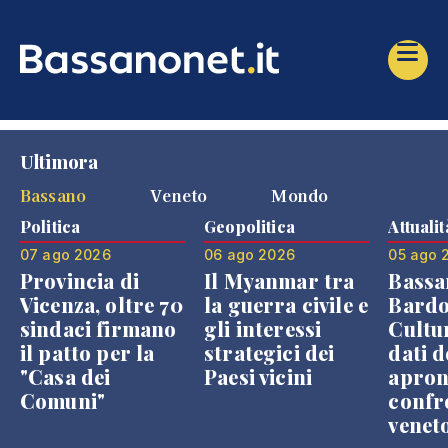
Ultimora
Bassano
Veneto
Mondo
Politica
Geopolitica
Attualit
07 ago 2026
06 ago 2026
05 ago 
Provincia di
Il Myanmar tra
Bassa
Vicenza, oltre 70
la guerra civile e
Bardo
sindaci firmano
gli interessi
Cultur
il patto per la
strategici dei
dati d
"Casa dei
Paesi vicini
apron
Comuni"
confr
venet