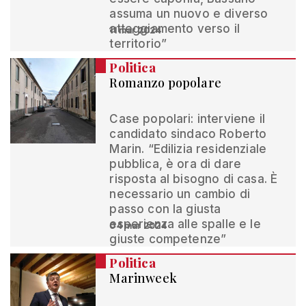
assuma un nuovo e diverso
atteggiamento verso il
11 mar 2024
territorio”
Politica
Romanzo popolare
Case popolari: interviene il
candidato sindaco Roberto
Marin. “Edilizia residenziale
pubblica, è ora di dare
risposta al bisogno di casa. È
necessario un cambio di
passo con la giusta
esperienza alle spalle e le
04 mar 2024
giuste competenze”
Politica
Marinweek