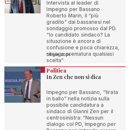
Intervista al leader di
Impegno per Bassano
Roberto Marin, il “più
gradito” dai bassanesi nel
sondaggio promosso dal PD.
“Io candidato sindaco? La
situazione è ancora di
confusione e poca chiarezza,
ritengo prematura qualsiasi
08 gen 2024
scelta”
Politica
In Zen che non si dica
Impegno per Bassano, “tirata
in ballo” nella notizia sulla
possibile candidatura a
sindaco di Gianni Zen per il
centrosinistra: “Nessun
dialogo col PD, Impegno per