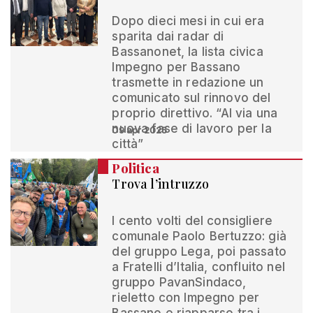
Dopo dieci mesi in cui era
sparita dai radar di
Bassanonet, la lista civica
Impegno per Bassano
trasmette in redazione un
comunicato sul rinnovo del
proprio direttivo. “Al via una
nuova fase di lavoro per la
09 apr 2025
città”
Politica
Trova l’intruzzo
I cento volti del consigliere
comunale Paolo Bertuzzo: già
del gruppo Lega, poi passato
a Fratelli d’Italia, confluito nel
gruppo PavanSindaco,
rieletto con Impegno per