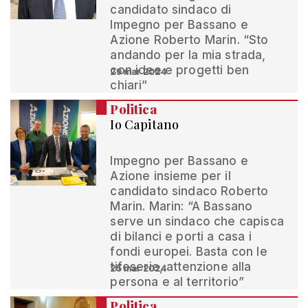
candidato sindaco di
Impegno per Bassano e
Azione Roberto Marin. “Sto
andando per la mia strada,
con idee e progetti ben
29 mar 2024
chiari”
Politica
Io Capitano
Impegno per Bassano e
Azione insieme per il
candidato sindaco Roberto
Marin. Marin: “A Bassano
serve un sindaco che capisca
di bilanci e porti a casa i
fondi europei. Basta con le
tifoserie, attenzione alla
25 mar 2024
persona e al territorio”
Politica