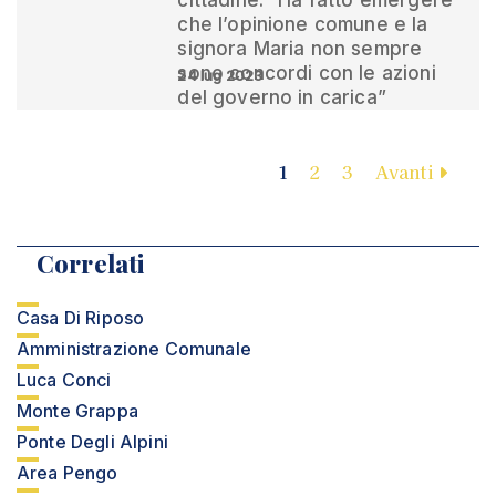
cittadine. “Ha fatto emergere
che l’opinione comune e la
signora Maria non sempre
sono concordi con le azioni
24 lug 2023
del governo in carica”
1
2
3
Avanti
Correlati
Casa Di Riposo
Amministrazione Comunale
Luca Conci
Monte Grappa
Ponte Degli Alpini
Area Pengo