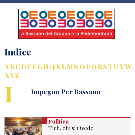
Indice
A
B
C
D
E
F
G
H
I
J
K
L
M
N
O
P
Q
R
S
T
U
V
W
X
Y
Z
I
Impegno Per Bassano
Politica
Tich, chi si rivede