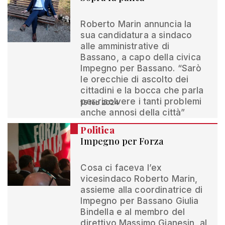
Roberto Marin annuncia la
sua candidatura a sindaco
alle amministrative di
Bassano, a capo della civica
Impegno per Bassano. “Sarò
le orecchie di ascolto dei
cittadini e la bocca che parla
per risolvere i tanti problemi
15 feb 2024
anche annosi della città”
Politica
Impegno per Forza
Cosa ci faceva l’ex
vicesindaco Roberto Marin,
assieme alla coordinatrice di
Impegno per Bassano Giulia
Bindella e al membro del
direttivo Massimo Gianesin, al