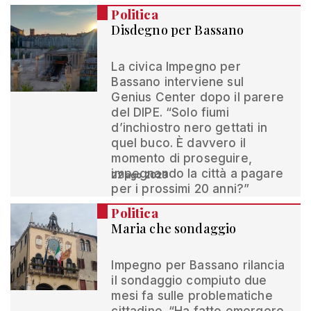
Politica
Disdegno per Bassano
La civica Impegno per
Bassano interviene sul
Genius Center dopo il parere
del DIPE. “Solo fiumi
d’inchiostro nero gettati in
quel buco. È davvero il
momento di proseguire,
impegnando la città a pagare
22 ago 2023
per i prossimi 20 anni?”
Politica
Maria che sondaggio
Impegno per Bassano rilancia
il sondaggio compiuto due
mesi fa sulle problematiche