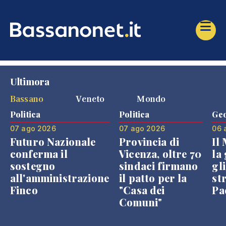
Ultimora
Bassano
Veneto
Mondo
Politica
Politica
Geo
07 ago 2026
07 ago 2026
06 
Futuro Nazionale
Provincia di
Il
conferma il
Vicenza, oltre 70
la 
sostegno
sindaci firmano
gli
all'amministrazione
il patto per la
st
Finco
"Casa dei
Pae
Comuni"