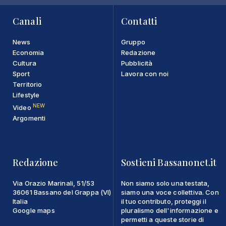
Canali
Contatti
News
Gruppo
Economia
Redazione
Cultura
Pubblicità
Sport
Lavora con noi
Territorio
Lifestyle
NEW
Video
Argomenti
Redazione
Sostieni Bassanonet.it
Via Orazio Marinali, 51/53
Non siamo solo una testata,
36061 Bassano del Grappa (VI)
siamo una voce collettiva. Con
Italia
il tuo contributo, proteggi il
Google maps
pluralismo dell'informazione e
permetti a queste storie di