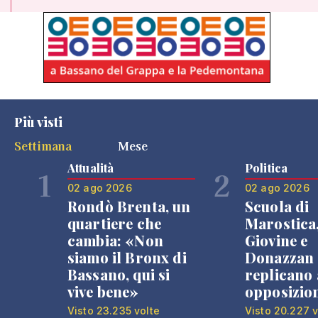
Più visti
Settimana
Mese
Attualità
Politica
1
2
02 ago 2026
02 ago 2026
Rondò Brenta, un
Scuola di
quartiere che
Marostica
cambia: «Non
Giovine e
siamo il Bronx di
Donazzan
Bassano, qui si
replicano 
vive bene»
opposizio
Visto 23.235 volte
Visto 20.227 v