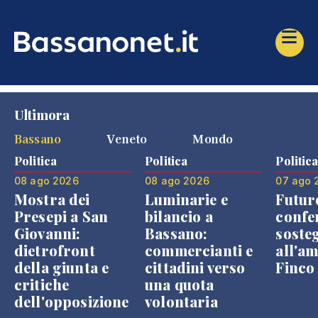
Ultimora
Bassano
Veneto
Mondo
Politica
Politica
Politic
08 ago 2026
08 ago 2026
07 ago 
Mostra dei
Luminarie e
Futur
Presepi a San
bilancio a
confe
Giovanni:
Bassano:
soste
dietrofront
commercianti e
all'a
della giunta e
cittadini verso
Finco
critiche
una quota
dell'opposizione
volontaria