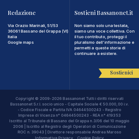
Redazione
Sostieni Bassanonet.it
Via Orazio Marinali, 51/53
Non siamo solo una testata,
36061 Bassano del Grappa (VI)
siamo una voce collettiva. Con
Italia
il tuo contributo, proteggi il
Google maps
pluralismo dell'informazione e
permetti a queste storie di
continuare a esistere.
Sostienici
Copyright © 2009-2026 Bassanonet Tutti i diritti riservati
Bassanonet S.r.l. socio unico - Capitale Sociale € 50.000,00 i.v.
- Codice Fiscale e Partita IVA 04644500243 - Registro
Imprese di Vicenza n° 04644500243 - REA n° 419353
Iscritto al Tribunale di Bassano del Grappa n.3/06 del 10 maggio
2006 | Iscritto al Registro degli Operatori di Comunicazione
ROC n. 39043 | Direttore responsabile Andrea Maroso
Informativa Privacy
Cookie Policy