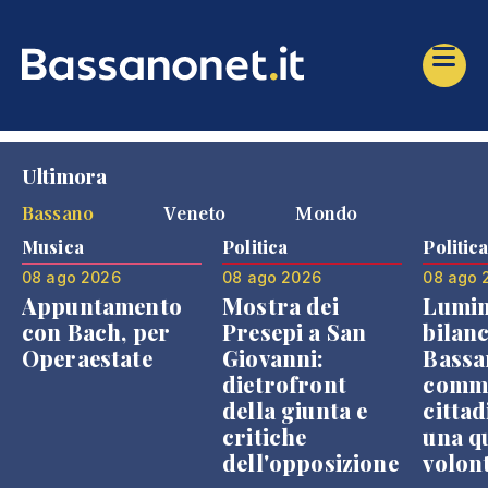
Ultimora
Bassano
Veneto
Mondo
Musica
Politica
Politic
08 ago 2026
08 ago 2026
08 ago 
Appuntamento
Mostra dei
Lumin
con Bach, per
Presepi a San
bilanc
Operaestate
Giovanni:
Bassa
dietrofront
comme
della giunta e
cittad
critiche
una q
dell'opposizione
volon