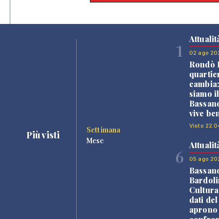
Attualit
1
02 ago 20
Rondò B
quartie
cambia
siamo i
Bassano
vive be
Visto 22.0
Settimana
Più visti
Mese
Attualit
6
05 ago 20
Bassan
Bardoli
Cultura
dati de
aprono 