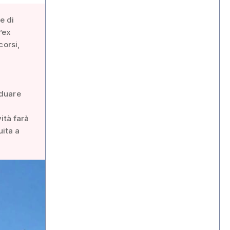
e di
l’ex
corsi,
iduare
ità farà
uita a