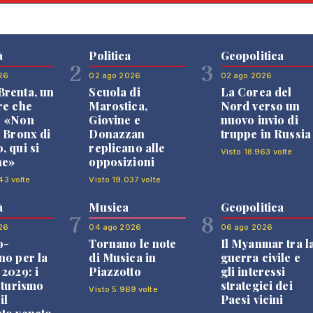
à
Politica
Geopolitica
2
3
26
02 ago 2026
02 ago 2026
renta, un
Scuola di
La Corea del
re che
Marostica,
Nord verso un
: «Non
Giovine e
nuovo invio di
l Bronx di
Donazzan
truppe in Russia
, qui si
replicano alle
Visto 18.963 volte
ne»
opposizioni
43 volte
Visto 19.037 volte
à
Musica
Geopolitica
7
8
26
04 ago 2026
06 ago 2026
o-
Tornano le note
Il Myanmar tra l
no per la
di Musica in
guerra civile e
 2029: i
Piazzotto
gli interessi
l turismo
strategici dei
Visto 5.969 volte
il
Paesi vicini