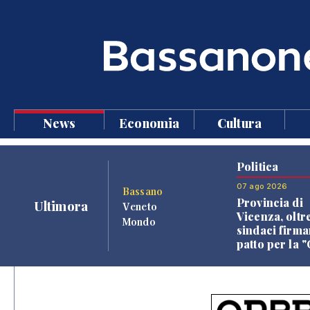
News
Economia
Cultura
Politica
07 ago 2026
Bassano
Provincia di
Ultimora
Veneto
Vicenza, oltr
Mondo
sindaci firma
patto per la 
dei Comuni"