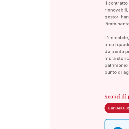
Il contratto
rinnovabili,
gestori han
l’imminente
L'immobile,
metri quadr
da trenta p
mura storic
patrimonio 
punto di ag
Scopri di
Bar Della S