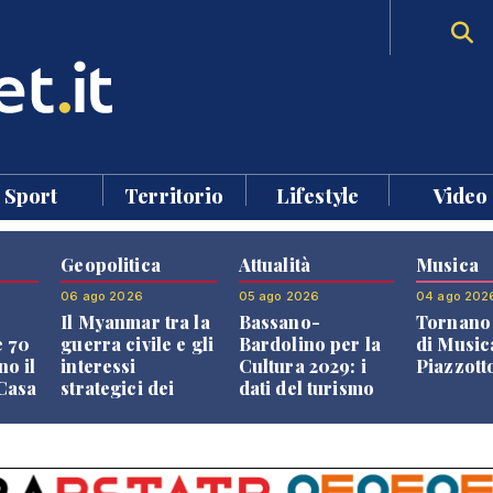
Sport
Territorio
Lifestyle
Video
Geopolitica
Attualità
Musica
06 ago 2026
05 ago 2026
04 ago 202
Il Myanmar tra la
Bassano-
Tornano 
e 70
guerra civile e gli
Bardolino per la
di Music
no il
interessi
Cultura 2029: i
Piazzott
"Casa
strategici dei
dati del turismo
Paesi vicini
aprono il
confronto veneto