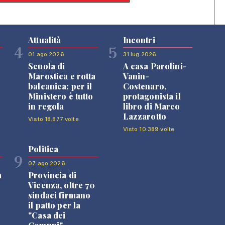
Attualità
Incontri
4
5
01 ago 2026
31 lug 2026
Scuola di
A casa Parolini-
Marostica e rotta
Vanin-
balcanica: per il
Costenaro,
Ministero è tutto
protagonista il
in regola
libro di Marco
Lazzarotto
Visto 18.877 volte
Visto 10.389 volte
Politica
9
07 ago 2026
a
Provincia di
Vicenza, oltre 70
sindaci firmano
il patto per la
"Casa dei