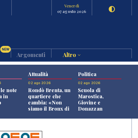
Venerdì
07 agosto 2026
NEW
Argomenti
Altro
Attualità
Politica
6
02 ago 2026
02 ago 2026
le note
Rondò Brenta, un
Scuola di
a in
quartiere che
Marostica,
o
cambia: «Non
Giovine e
siamo il Bronx di
Donazzan
Bassano, qui si
replicano alle
vive bene»
opposizioni