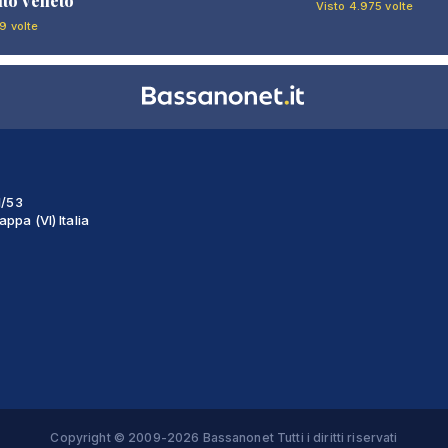
to veneto
Visto 4.975 volte
9 volte
1/53
ppa (VI) Italia
Copyright © 2009-2026 Bassanonet Tutti i diritti riservati