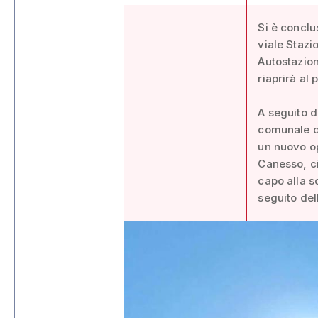
Si è conclu
viale Stazi
Autostazion
riaprirà al 
A seguito d
comunale d
un nuovo op
Canesso, ci
capo alla s
seguito del