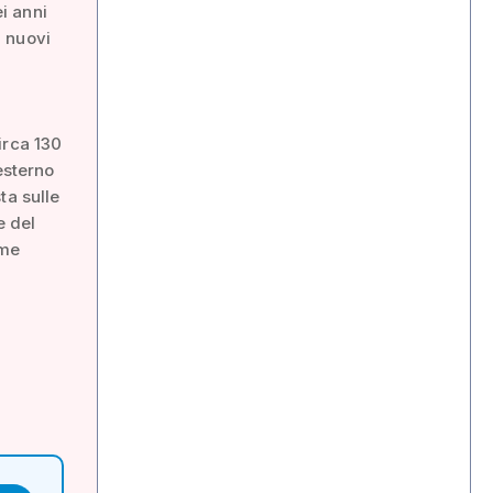
ei anni
I nuovi
irca 130
esterno
ta sulle
e del
ome