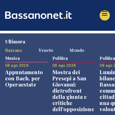
Ultimora
Bassano
Veneto
Mondo
Musica
Politica
Politic
08 ago 2026
08 ago 2026
08 ago 
Appuntamento
Mostra dei
Lumin
con Bach, per
Presepi a San
bilanc
Operaestate
Giovanni:
Bassa
dietrofront
comme
della giunta e
cittad
critiche
una q
dell'opposizione
volon