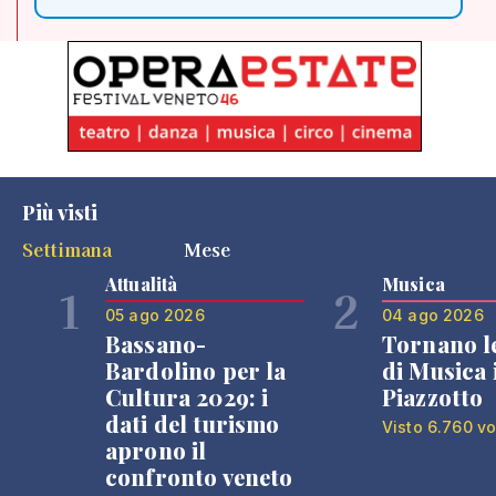
Più visti
Settimana
Mese
Attualità
Musica
1
2
05 ago 2026
04 ago 2026
Bassano-
Tornano l
Bardolino per la
di Musica 
Cultura 2029: i
Piazzotto
dati del turismo
Visto 6.760 vo
aprono il
confronto veneto