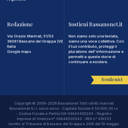
Redazione
Sostieni Bassanonet.it
Via Orazio Marinali, 51/53
Non siamo solo una testata,
36061 Bassano del Grappa (VI)
siamo una voce collettiva. Con
Italia
il tuo contributo, proteggi il
Google maps
pluralismo dell'informazione e
permetti a queste storie di
continuare a esistere.
Sostienici
Copyright © 2009-2026 Bassanonet Tutti i diritti riservati
Bassanonet S.r.l. socio unico - Capitale Sociale € 50.000,00 i.v.
- Codice Fiscale e Partita IVA 04644500243 - Registro
Imprese di Vicenza n° 04644500243 - REA n° 419353
Iscritto al Tribunale di Bassano del Grappa n.3/06 del 10 maggio