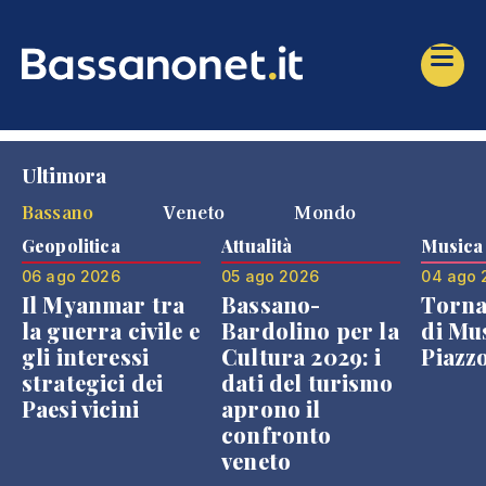
Ultimora
Bassano
Veneto
Mondo
Geopolitica
Attualità
Musica
06 ago 2026
05 ago 2026
04 ago 
Il Myanmar tra
Bassano-
Torna
la guerra civile e
Bardolino per la
di Mus
gli interessi
Cultura 2029: i
Piazz
strategici dei
dati del turismo
Paesi vicini
aprono il
confronto
veneto