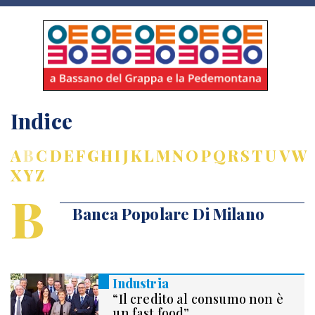
Indice
A
B
C
D
E
F
G
H
I
J
K
L
M
N
O
P
Q
R
S
T
U
V
W
X
Y
Z
B
Banca Popolare Di Milano
Industria
“Il credito al consumo non è
un fast food”