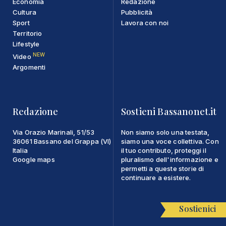
Economia
Redazione
Cultura
Pubblicità
Sport
Lavora con noi
Territorio
Lifestyle
NEW
Video
Argomenti
Redazione
Sostieni Bassanonet.it
Via Orazio Marinali, 51/53
Non siamo solo una testata,
36061 Bassano del Grappa (VI)
siamo una voce collettiva. Con
Italia
il tuo contributo, proteggi il
Google maps
pluralismo dell'informazione e
permetti a queste storie di
continuare a esistere.
Sostienici