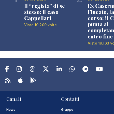
Il “regista” di se
Ex Caser
stesso: il caso
Fincato, la
Cappellari
corso: il
punta al
Visto 19.209 volte
completa
entro fine
Visto 19.163 v
Canali
Contatti
News
Gruppo