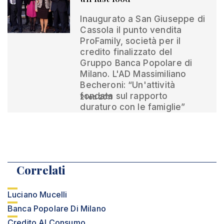
Inaugurato a San Giuseppe di
Cassola il punto vendita
ProFamily, società per il
credito finalizzato del
Gruppo Banca Popolare di
Milano. L'AD Massimiliano
Becheroni: “Un'attività
fondata sul rapporto
21 ott 2011
duraturo con le famiglie”
Correlati
Luciano Mucelli
Banca Popolare Di Milano
Credito Al Consumo