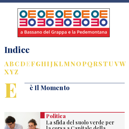
Indice
A
B
C
D
E
F
G
H
I
J
K
L
M
N
O
P
Q
R
S
T
U
V
W
X
Y
Z
E
è Il Momento
Politica
La sfida del suolo verde per
la corsa a Capitale della