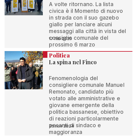
A volte ritornano. La lista
civica è il Momento di nuovo
in strada con il suo gazebo
giallo per lanciare alcuni
messaggi alla città in vista del
consiglio comunale del
17 feb 2025
prossimo 6 marzo
Politica
La spina nel Finco
Fenomenologia del
consigliere comunale Manuel
Remonato, candidato più
votato alle amministrative e
giovane emergente della
politica bassanese, obiettivo
di reazioni particolarmente
pesanti di sindaco e
25 nov 2024
maggioranza