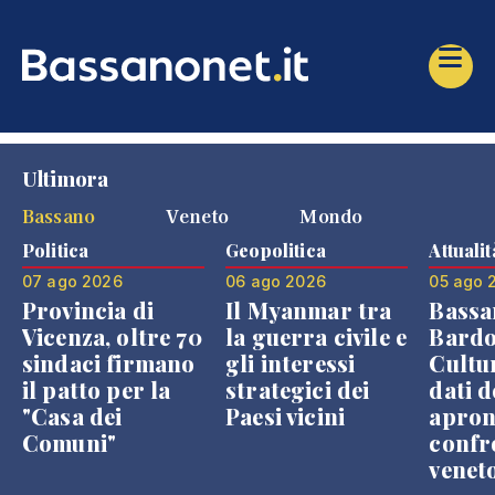
Ultimora
Bassano
Veneto
Mondo
Politica
Geopolitica
Attualit
07 ago 2026
06 ago 2026
05 ago 
Provincia di
Il Myanmar tra
Bassa
Vicenza, oltre 70
la guerra civile e
Bardo
sindaci firmano
gli interessi
Cultur
il patto per la
strategici dei
dati d
"Casa dei
Paesi vicini
apron
Comuni"
confr
venet