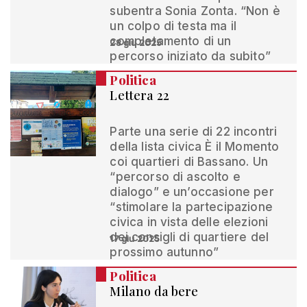
subentra Sonia Zonta. “Non è
un colpo di testa ma il
completamento di un
28 giu 2025
percorso iniziato da subito”
Politica
Lettera 22
Parte una serie di 22 incontri
della lista civica È il Momento
coi quartieri di Bassano. Un
“percorso di ascolto e
dialogo” e un’occasione per
“stimolare la partecipazione
civica in vista delle elezioni
dei consigli di quartiere del
17 giu 2025
prossimo autunno”
Politica
Milano da bere