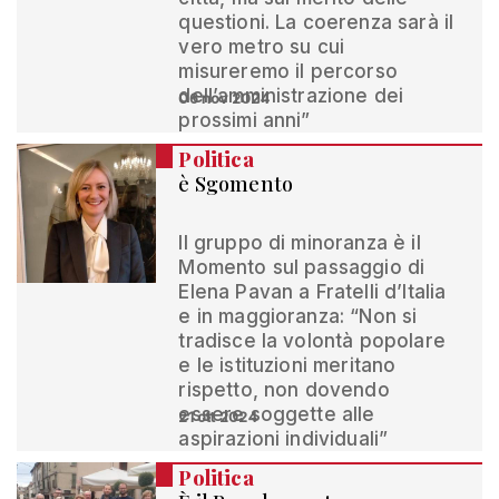
questioni. La coerenza sarà il
vero metro su cui
misureremo il percorso
dell’amministrazione dei
06 nov 2024
prossimi anni”
Politica
è Sgomento
Il gruppo di minoranza è il
Momento sul passaggio di
Elena Pavan a Fratelli d’Italia
e in maggioranza: “Non si
tradisce la volontà popolare
e le istituzioni meritano
rispetto, non dovendo
essere soggette alle
21 ott 2024
aspirazioni individuali”
Politica