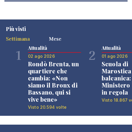
Più visti
Settimana
Mese
Attualità
Attualità
1
2
02 ago 2026
01 ago 2026
Rondò Brenta, un
Scuola di
quartiere che
Marostica 
cambia: «Non
balcanica: 
siamo il Bronx di
Ministero 
Bassano, qui si
in regola
vive bene»
Visto 18.867 v
Visto 20.594 volte