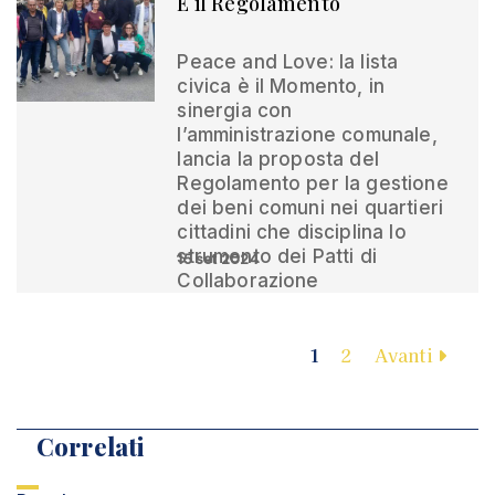
È il Regolamento
Peace and Love: la lista
civica è il Momento, in
sinergia con
l’amministrazione comunale,
lancia la proposta del
Regolamento per la gestione
dei beni comuni nei quartieri
cittadini che disciplina lo
strumento dei Patti di
15 set 2024
Collaborazione
1
2
Avanti
Correlati