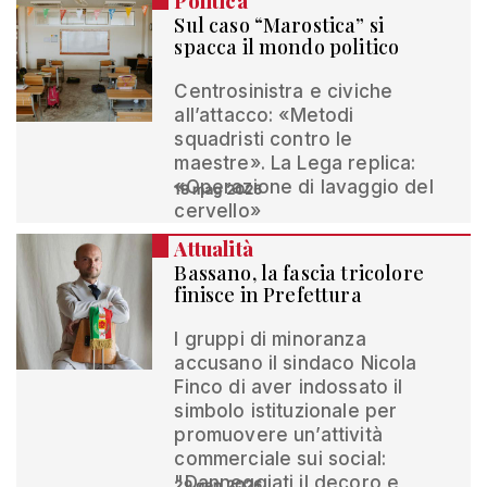
Politica
Sul caso “Marostica” si
spacca il mondo politico
Centrosinistra e civiche
all’attacco: «Metodi
squadristi contro le
maestre». La Lega replica:
«Operazione di lavaggio del
18 mag 2026
cervello»
Attualità
Bassano, la fascia tricolore
finisce in Prefettura
I gruppi di minoranza
accusano il sindaco Nicola
Finco di aver indossato il
simbolo istituzionale per
promuovere un’attività
commerciale sui social:
"Danneggiati il decoro e
29 gen 2026