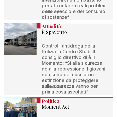
intenzioni che non bastano
per affrontare i reali problemi
dello spaccio e del consumo
15 mar 2025
di sostanze”
Attualità
È Spavento
Controlli antidroga della
Polizia in Centro Studi. Il
consiglio direttivo di è il
Momento: “Sì alla sicurezza,
no alla repressione. I giovani
non sono dei cuccioli in
estinzione da proteggere,
sulla sicurezza vanno per
08 mar 2025
prima cosa ascoltati”
Politica
Moment Act