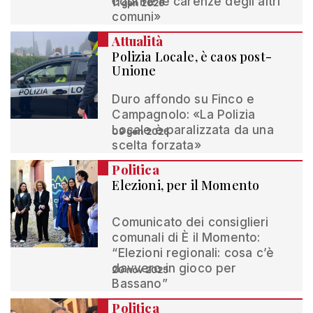
coprire le carenze degli altri
11 gen 2026
comuni»
Attualità
Polizia Locale, è caos post-
Unione
Duro affondo su Finco e
Campagnolo: «La Polizia
Locale è paralizzata da una
09 gen 2026
scelta forzata»
Politica
Elezioni, per il Momento
Comunicato dei consiglieri
comunali di È il Momento:
“Elezioni regionali: cosa c’è
davvero in gioco per
20 nov 2025
Bassano”
Politica