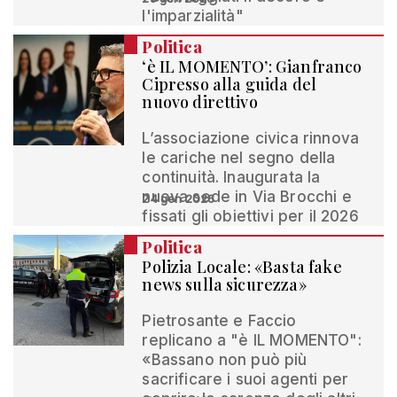
l'imparzialità"
Politica
‘è IL MOMENTO’: Gianfranco
Cipresso alla guida del
nuovo direttivo
L’associazione civica rinnova
le cariche nel segno della
continuità. Inaugurata la
nuova sede in Via Brocchi e
24 gen 2026
fissati gli obiettivi per il 2026
Politica
Polizia Locale: «Basta fake
news sulla sicurezza»
Pietrosante e Faccio
replicano a "è IL MOMENTO":
«Bassano non può più
sacrificare i suoi agenti per