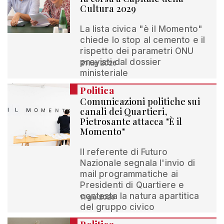
Cultura 2029
La lista civica "è il Momento"
chiede lo stop al cemento e il
rispetto dei parametri ONU
previsti dal dossier
21 lug 2026
ministeriale
Politica
Comunicazioni politiche sui
canali dei Quartieri,
Pietrosante attacca "È il
Momento"
Il referente di Futuro
Nazionale segnala l'invio di
mail programmatiche ai
Presidenti di Quartiere e
contesta la natura apartitica
11 giu 2026
del gruppo civico