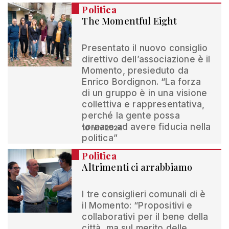
Politica
The Momentful Eight
Presentato il nuovo consiglio
direttivo dell’associazione è il
Momento, presieduto da
Enrico Bordignon. “La forza
di un gruppo è in una visione
collettiva e rappresentativa,
perché la gente possa
tornare ad avere fiducia nella
10 nov 2024
politica”
Politica
Altrimenti ci arrabbiamo
I tre consiglieri comunali di è
il Momento: “Propositivi e
collaborativi per il bene della
città, ma sul merito delle