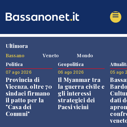
Ultimora
Bassano
Veneto
Mondo
Politica
Geopolitica
Attualit
07 ago 2026
06 ago 2026
05 ago 
Provincia di
Il Myanmar tra
Bassa
Vicenza, oltre 70
la guerra civile e
Bardo
sindaci firmano
gli interessi
Cultur
il patto per la
strategici dei
dati d
"Casa dei
Paesi vicini
apron
Comuni"
confr
venet