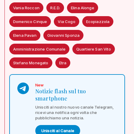
Vania Roccon
R.E.D.
Elina Alonge
Domenico Cinque
Via Cogo
Ecopiazzola
Elena Pavan
Giovanni Sponza
Amministrazione Comunale
Quartiere San Vito
Stefano Monegato
Etra
New
Notizie flash sul tuo
smartphone
Unisciti al nostro nuovo canale Telegram,
ricevi una notifica ogni volta che
pubblichiamo una notizia.
Unisciti al Canale