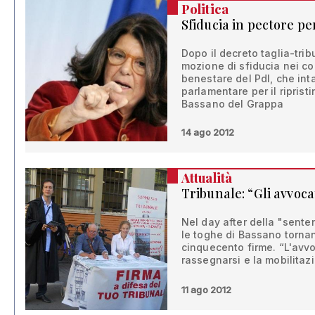
Politica
Sfiducia in pectore pe
Dopo il decreto taglia-tri
mozione di sfiducia nei con
benestare del Pdl, che int
parlamentare per il ripristin
Bassano del Grappa
14 ago 2012
Attualità
Tribunale: “Gli avvoc
Nel day after della "sent
le toghe di Bassano torna
cinquecento firme. “L'av
rassegnarsi e la mobilitaz
11 ago 2012