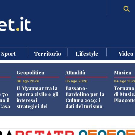
Sport
Territorio
Lifestyle
Video
Geopolitica
Attualità
Musica
06 ago 2026
05 ago 2026
04 ago 202
Il Myanmar tra la
Bassano-
Tornano 
e 70
guerra civile e gli
Bardolino per la
di Music
no il
interessi
Cultura 2029: i
Piazzott
"Casa
strategici dei
dati del turismo
Paesi vicini
aprono il
confronto veneto