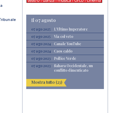
ia
Il 07 agosto
Tribunale
07 ago 2025
L’Ultimo Imperatore
07 ago 2025
Via col veto
07 ago 2024
Canale YouTube
07 ago 2024
Caos caldo
07 ago 2023
Pollice Verde
07 ago 2023
Sahara Occidentale, un
conflitto dimenticato
Mostra tutto (23)