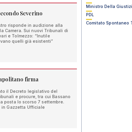
Ministro Della Giustiz
secondo Severino
PDL
Comitato Spontaneo 
istro risponde in audizione alla
a Camera. Sui nuovi Tribunali di
ari e Tolmezzo: “Inutile
vano quelli già esistenti”
Napolitano firma
to il Decreto legislativo del
ibunali e procure, tra cui Bassano
ta posta lo scorso 7 settembre.
e in Gazzetta Ufficiale