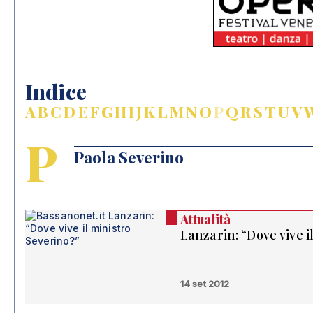
Indice
A
B
C
D
E
F
G
H
I
J
K
L
M
N
O
P
Q
R
S
T
U
V
P
Paola Severino
Attualità
Lanzarin: “Dove vive i
14 set 2012