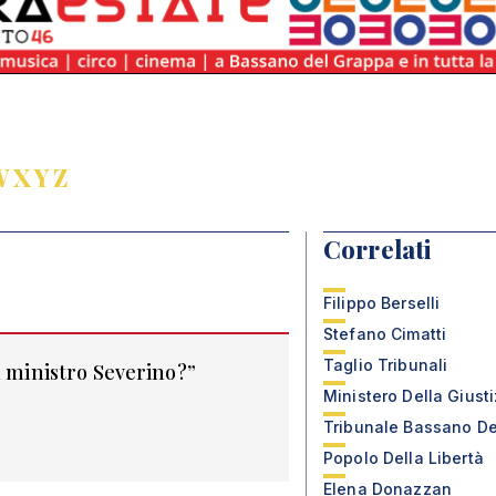
W
X
Y
Z
Correlati
Filippo Berselli
Stefano Cimatti
Taglio Tribunali
l ministro Severino?”
Ministero Della Giusti
Tribunale Bassano D
Popolo Della Libertà
Elena Donazzan