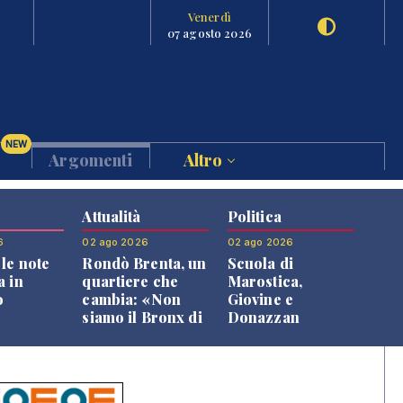
Venerdì
07 agosto 2026
NEW
Argomenti
Altro
Attualità
Politica
6
02 ago 2026
02 ago 2026
le note
Rondò Brenta, un
Scuola di
a in
quartiere che
Marostica,
o
cambia: «Non
Giovine e
siamo il Bronx di
Donazzan
Bassano, qui si
replicano alle
vive bene»
opposizioni