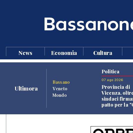
News
Economia
Cultura
Politica
07 ago 2026
Bassano
Provincia di
Ultimora
Veneto
Vicenza, oltr
Mondo
sindaci firma
patto per la 
dei Comuni"