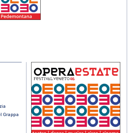
zia
el Grappa