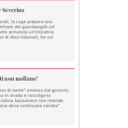
r Severino
bunali, la Lega prepara una
fronti del guardasigilli col
anto annuncia un'iniziativa
o di dieci tribunali, tra cui
ati non mollano”
enza di morte" emessa dal governo
no in strada e raccolgono
vocatura bassanese non intende
ione deve continuare serrata”