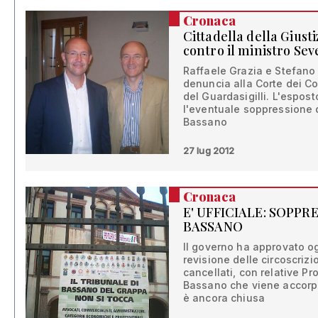
Cronaca
Cittadella della Giust
contro il ministro Sev
Raffaele Grazia e Stefan
denuncia alla Corte dei Co
del Guardasigilli. L'espos
l'eventuale soppressione d
Bassano
27 lug 2012
Cronaca
E' UFFICIALE: SOPPR
BASSANO
Il governo ha approvato ogg
revisione delle circoscrizio
cancellati, con relative Pr
Bassano che viene accorpa
è ancora chiusa