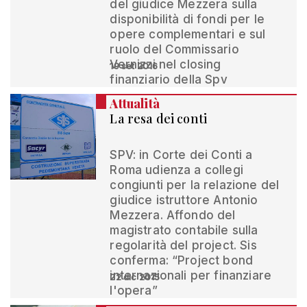
del giudice Mezzera sulla
disponibilità di fondi per le
opere complementari e sul
ruolo del Commissario
Vernizzi nel closing
19 set 2016
finanziario della Spv
Attualità
La resa dei conti
SPV: in Corte dei Conti a
Roma udienza a collegi
congiunti per la relazione del
giudice istruttore Antonio
Mezzera. Affondo del
magistrato contabile sulla
regolarità del project. Sis
conferma: “Project bond
internazionali per finanziare
22 dic 2015
l'opera”