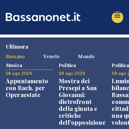
Ultimora
Bassano
Veneto
Mondo
Musica
Politica
Politic
08 ago 2026
08 ago 2026
08 ago 
Appuntamento
Mostra dei
Lumin
con Bach, per
Presepi a San
bilanc
Operaestate
Giovanni:
Bassa
dietrofront
comme
della giunta e
cittad
critiche
una q
dell'opposizione
volon