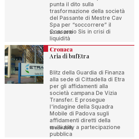
punta il dito sulla
trasformazione della società
del Passante di Mestre Cav
Spa per “soccorrere” il
Consorzio Sis in crisi di
20 dic 2016
liquidità
Cronaca
Aria di bufEtra
Blitz della Guardia di Finanza
alla sede di Cittadella di Etra
per gli affidamenti alla
società campana De Vizia
Transfer. E prosegue
l'indagine della Squadra
Mobile di Padova sugli
affidamenti diretti della
multiutilty a partecipazione
18 nov 2016
pubblica