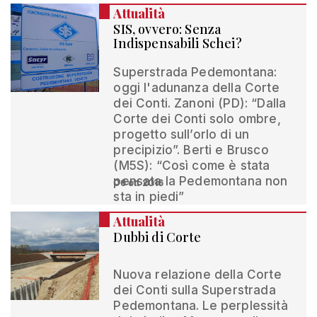
Attualità
SIS, ovvero: Senza
Indispensabili Schei?
Superstrada Pedemontana:
oggi l'adunanza della Corte
dei Conti. Zanoni (PD): “Dalla
Corte dei Conti solo ombre,
progetto sull’orlo di un
precipizio”. Berti e Brusco
(M5S): “Così come è stata
pensata la Pedemontana non
06 ott 2016
sta in piedi”
Attualità
Dubbi di Corte
Nuova relazione della Corte
dei Conti sulla Superstrada
Pedemontana. Le perplessità