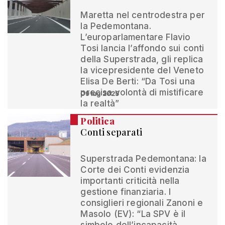
Maretta nel centrodestra per
la Pedemontana.
L’europarlamentare Flavio
Tosi lancia l’affondo sui conti
della Superstrada, gli replica
la vicepresidente del Veneto
Elisa De Berti: “Da Tosi una
precisa volontà di mistificare
09 lug 2025
la realtà”
Politica
Conti separati
Superstrada Pedemontana: la
Corte dei Conti evidenzia
importanti criticità nella
gestione finanziaria. I
consiglieri regionali Zanoni e
Masolo (EV): “La SPV è il