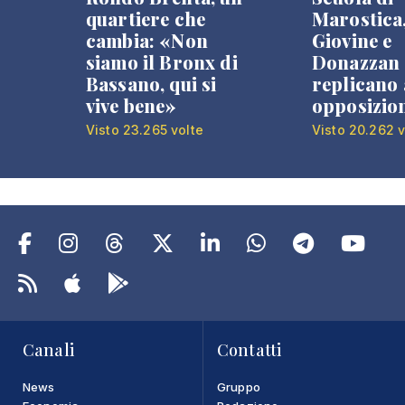
quartiere che
Marostica
cambia: «Non
Giovine e
siamo il Bronx di
Donazzan
Bassano, qui si
replicano 
vive bene»
opposizio
Visto 23.265 volte
Visto 20.262 v
Canali
Contatti
News
Gruppo