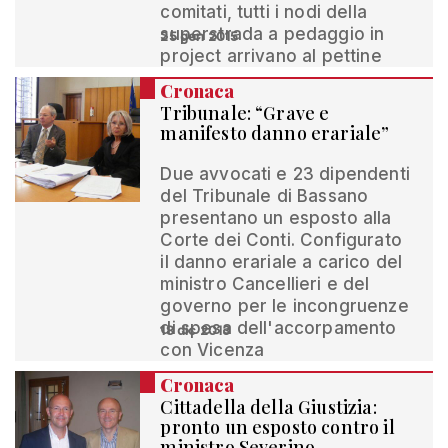
comitati, tutti i nodi della
superstrada a pedaggio in
25 gen 2015
project arrivano al pettine
Cronaca
Tribunale: “Grave e
manifesto danno erariale”
Due avvocati e 23 dipendenti
del Tribunale di Bassano
presentano un esposto alla
Corte dei Conti. Configurato
il danno erariale a carico del
ministro Cancellieri e del
governo per le incongruenze
di spesa dell'accorpamento
18 dic 2013
con Vicenza
Cronaca
Cittadella della Giustizia:
pronto un esposto contro il
ministro Severino