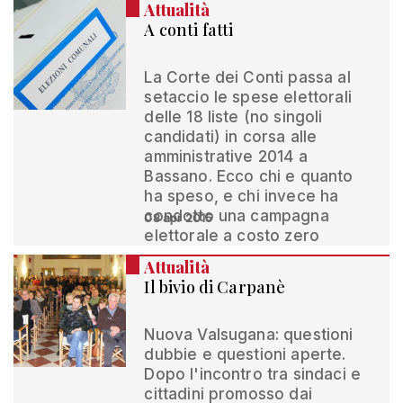
Attualità
A conti fatti
La Corte dei Conti passa al
setaccio le spese elettorali
delle 18 liste (no singoli
candidati) in corsa alle
amministrative 2014 a
Bassano. Ecco chi e quanto
ha speso, e chi invece ha
condotto una campagna
08 apr 2015
elettorale a costo zero
Attualità
Il bivio di Carpanè
Nuova Valsugana: questioni
dubbie e questioni aperte.
Dopo l'incontro tra sindaci e
cittadini promosso dai