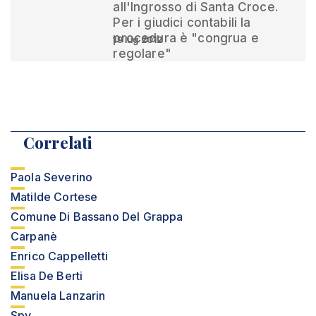
all'Ingrosso di Santa Croce.
Per i giudici contabili la
procedura è "congrua e
19 lug 2012
regolare"
Correlati
Paola Severino
Matilde Cortese
Comune Di Bassano Del Grappa
Carpanè
Enrico Cappelletti
Elisa De Berti
Manuela Lanzarin
Spv