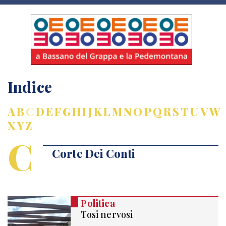
Indice
A
B
C
D
E
F
G
H
I
J
K
L
M
N
O
P
Q
R
S
T
U
V
W
X
Y
Z
C
Corte Dei Conti
Politica
Tosi nervosi