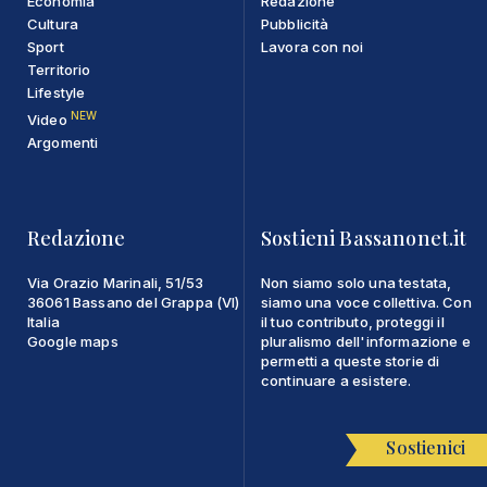
Economia
Redazione
Cultura
Pubblicità
Sport
Lavora con noi
Territorio
Lifestyle
NEW
Video
Argomenti
Redazione
Sostieni Bassanonet.it
Via Orazio Marinali, 51/53
Non siamo solo una testata,
36061 Bassano del Grappa (VI)
siamo una voce collettiva. Con
Italia
il tuo contributo, proteggi il
Google maps
pluralismo dell'informazione e
permetti a queste storie di
continuare a esistere.
Sostienici