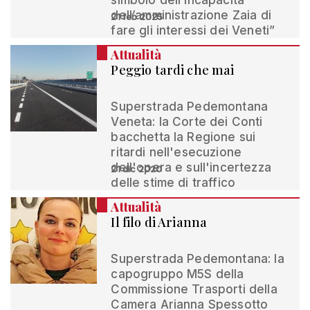
simbolo dell’incapacità
dell’amministrazione Zaia di
21 feb 2025
fare gli interessi dei Veneti”
Attualità
Peggio tardi che mai
Superstrada Pedemontana
Veneta: la Corte dei Conti
bacchetta la Regione sui
ritardi nell'esecuzione
dell'opera e sull'incertezza
21 dic 2020
delle stime di traffico
Attualità
Il filo di Arianna
Superstrada Pedemontana: la
capogruppo M5S della
Commissione Trasporti della
Camera Arianna Spessotto