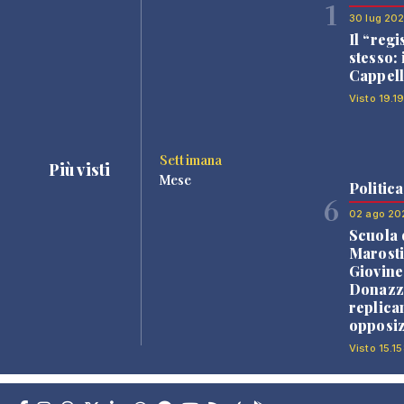
1
30 lug 20
Il “regi
stesso: 
Cappell
Visto 19.1
Settimana
Più visti
Mese
Politica
6
02 ago 20
Scuola 
Marosti
Giovine
Donazz
replica
opposiz
Visto 15.15