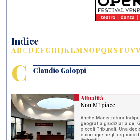
Indice
A
B
C
D
E
F
G
H
I
J
K
L
M
N
O
P
Q
R
S
T
U
V
C
Claudio Galoppi
Attualità
Non MI piace
Anche Magistratura Indipen
geografia giudiziaria del 
piccoli Tribunali. Una deci
emorragie negli organici d