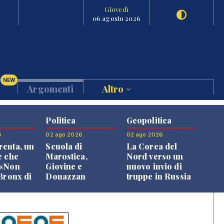
Giovedì
06 agosto 2026
NEW
Argomenti
Altro
Politica
Geopolitica
6
02 ago 2026
02 ago 2026
enta, un
Scuola di
La Corea del
e che
Marostica,
Nord verso un
 «Non
Giovine e
nuovo invio di
 Bronx di
Donazzan
truppe in Russia
 qui si
replicano alle
e»
opposizioni