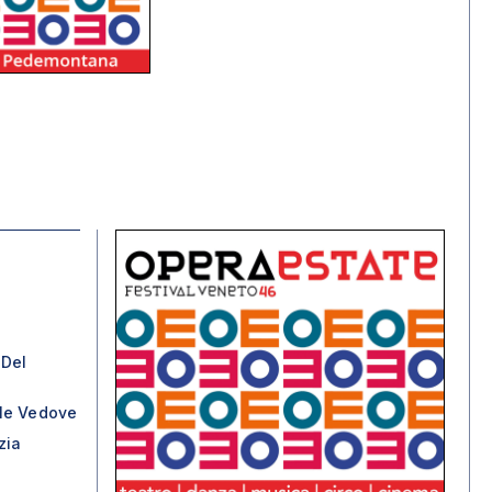
 Del
le Vedove
zia