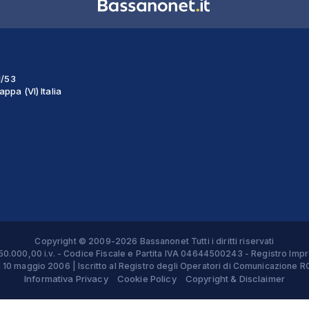
1/53
ppa (VI) Italia
Copyright © 2009-2026 Bassanonet Tutti i diritti riservati
 € 50.000,00 i.v. - Codice Fiscale e Partita IVA 04644500243 - Registro 
el 10 maggio 2006 | Iscritto al Registro degli Operatori di Comunicazion
Informativa Privacy
Cookie Policy
Copyright & Disclaimer