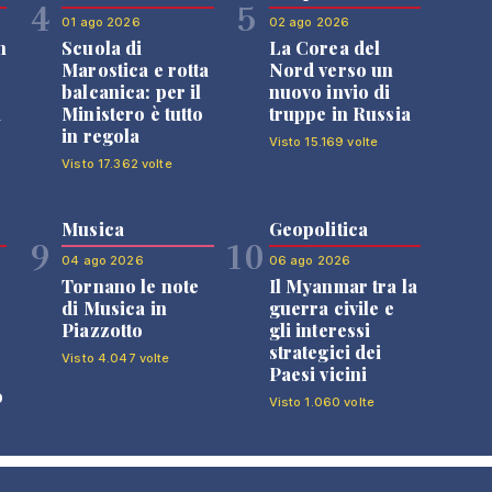
4
5
01 ago 2026
02 ago 2026
n
Scuola di
La Corea del
Marostica e rotta
Nord verso un
balcanica: per il
nuovo invio di
i
Ministero è tutto
truppe in Russia
in regola
Visto 15.169 volte
Visto 17.362 volte
Musica
Geopolitica
9
10
04 ago 2026
06 ago 2026
Tornano le note
Il Myanmar tra la
di Musica in
guerra civile e
Piazzotto
gli interessi
strategici dei
Visto 4.047 volte
Paesi vicini
o
Visto 1.060 volte