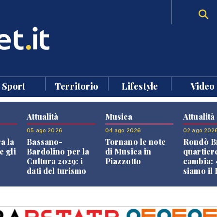
Sport
Territorio
Lifestyle
Video
Attualità
Musica
Attualità
05 ago 2026
04 ago 2026
02 ago 202
a la
Bassano-
Tornano le note
Rondò Br
e gli
Bardolino per la
di Musica in
quartier
Cultura 2029: i
Piazzotto
cambia:
dati del turismo
siamo il
aprono il
Bassano,
confronto veneto
vive ben