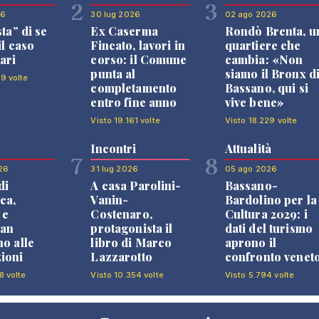
2
3
26
30 lug 2026
02 ago 2026
sta” di se
Ex Caserma
Rondò Brenta, u
il caso
Fincato, lavori in
quartiere che
ari
corso: il Comune
cambia: «Non
punta al
siamo il Bronx d
99 volte
completamento
Bassano, qui si
entro fine anno
vive bene»
Visto 19.161 volte
Visto 18.229 volte
Incontri
Attualità
7
8
26
31 lug 2026
05 ago 2026
di
A casa Parolini-
Bassano-
ca,
Vanin-
Bardolino per la
 e
Costenaro,
Cultura 2029: i
an
protagonista il
dati del turismo
no alle
libro di Marco
aprono il
ioni
Lazzarotto
confronto venet
8 volte
Visto 10.354 volte
Visto 5.794 volte