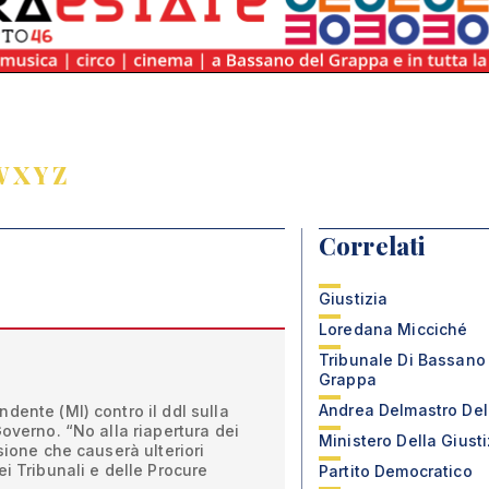
W
X
Y
Z
Correlati
Giustizia
Loredana Micciché
Tribunale Di Bassano
Grappa
Andrea Delmastro Del
dente (MI) contro il ddl sulla
Governo. “No alla riapertura dei
Ministero Della Giusti
sione che causerà ulteriori
ei Tribunali e delle Procure
Partito Democratico