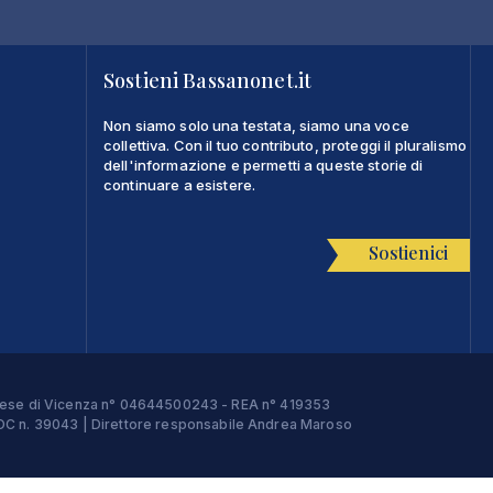
Sostieni Bassanonet.it
Non siamo solo una testata, siamo una voce
collettiva. Con il tuo contributo, proteggi il pluralismo
dell'informazione e permetti a queste storie di
continuare a esistere.
Sostienici
Imprese di Vicenza n° 04644500243 - REA n° 419353
e ROC n. 39043 | Direttore responsabile Andrea Maroso