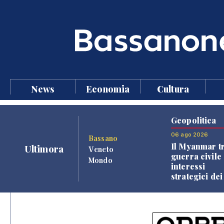
News
Economia
Cultura
Geopolitica
06 ago 2026
Bassano
Il Myanmar tr
Ultimora
Veneto
guerra civile 
Mondo
interessi
strategici dei
Paesi vicini