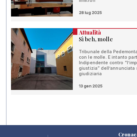
limitrofi”
28 lug 2025
Attualità
Sì beh, molle
Tribunale della Pedemontan
con le molle. E intanto par
Indipendente contro “l’imp
giustizia” dell’annunciata
giudiziaria
13 gen 2025
Cronac