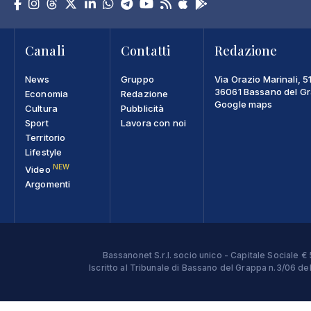
Canali
Contatti
Redazione
News
Gruppo
Via Orazio Marinali, 5
36061 Bassano del Gra
Economia
Redazione
Google maps
Cultura
Pubblicità
Sport
Lavora con noi
Territorio
Lifestyle
NEW
Video
Argomenti
Bassanonet S.r.l. socio unico - Capitale Sociale
Iscritto al Tribunale di Bassano del Grappa n.3/06 d