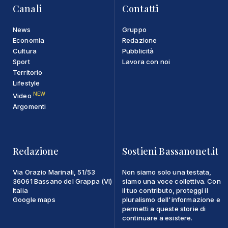
Canali
Contatti
News
Gruppo
Economia
Redazione
Cultura
Pubblicità
Sport
Lavora con noi
Territorio
Lifestyle
NEW
Video
Argomenti
Redazione
Sostieni Bassanonet.it
Via Orazio Marinali, 51/53
Non siamo solo una testata,
36061 Bassano del Grappa (VI)
siamo una voce collettiva. Con
Italia
il tuo contributo, proteggi il
Google maps
pluralismo dell'informazione e
permetti a queste storie di
continuare a esistere.