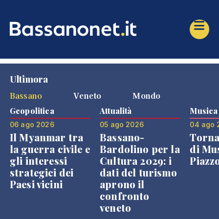
Ultimora
Bassano
Veneto
Mondo
Geopolitica
Attualità
Musica
06 ago 2026
05 ago 2026
04 ago 
Il Myanmar tra
Bassano-
Torna
la guerra civile e
Bardolino per la
di Mus
gli interessi
Cultura 2029: i
Piazz
strategici dei
dati del turismo
Paesi vicini
aprono il
confronto
veneto