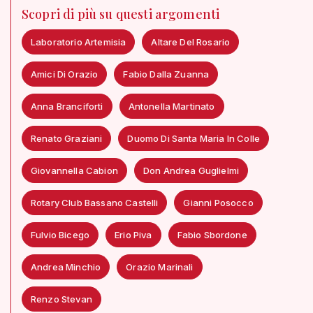
Scopri di più su questi argomenti
Laboratorio Artemisia
Altare Del Rosario
Amici Di Orazio
Fabio Dalla Zuanna
Anna Branciforti
Antonella Martinato
Renato Graziani
Duomo Di Santa Maria In Colle
Giovannella Cabion
Don Andrea Guglielmi
Rotary Club Bassano Castelli
Gianni Posocco
Fulvio Bicego
Erio Piva
Fabio Sbordone
Andrea Minchio
Orazio Marinali
Renzo Stevan