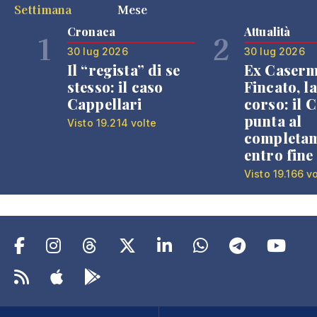
Settimana
Mese
Cronaca
Attualità
1
2
30 lug 2026
30 lug 2026
Il “regista” di se
Ex Caser
stesso: il caso
Fincato, la
Cappellari
corso: il
punta al
Visto 19.214 volte
completa
entro fine
Visto 19.166 v