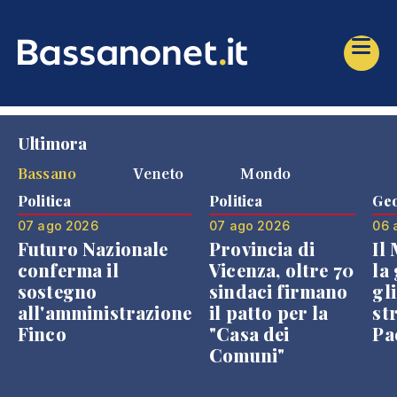
Ultimora
Bassano
Veneto
Mondo
Politica
Politica
Geo
07 ago 2026
07 ago 2026
06 
Futuro Nazionale
Provincia di
Il
conferma il
Vicenza, oltre 70
la 
sostegno
sindaci firmano
gli
all'amministrazione
il patto per la
st
Finco
"Casa dei
Pae
Comuni"