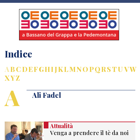
Indice
A
B
C
D
E
F
G
H
I
J
K
L
M
N
O
P
Q
R
S
T
U
V
W
X
Y
Z
A
Ali Fadel
Attualità
Venga a prendere il tè da noi