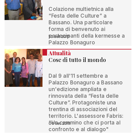
Colazione multietnica alla
“Festa delle Culture” a
Bassano. Una particolare
forma di benvenuto ai
partecipanti della kermesse a
10 set 2011
Palazzo Bonaguro
Attualità
Cose di tutto il mondo
Dal 9 all'11 settembre a
Palazzo Bonaguro a Bassano
un'edizione ampliata e
rinnovata della “Festa delle
Culture”. Protagoniste una
trentina di associazioni del
territorio. L'assessore Fabris:
“Un cammino che ci porta al
06 set 2011
confronto e al dialogo"