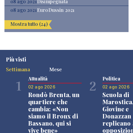
08 ago 2021
Disimpegnata
08 ago 2021
EuroDussin 2021
Mostra tutto (24)
Più visti
Settimana
Mese
Attualità
Politica
1
2
02 ago 2026
02 ago 2026
Rondò Brenta, un
Scuola di
quartiere che
Marostica
cambia: «Non
Giovine e
siamo il Bronx di
Donazzan
Bassano, qui si
replicano 
vive bene»
opposizio