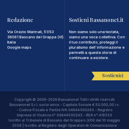
Redazione
Sostieni Bassanonet.it
Via Orazio Marinali, 51/53
Non siamo solo una testata,
36061 Bassano del Grappa (VI)
siamo una voce collettiva. Con
Italia
il tuo contributo, proteggi il
Google maps
pluralismo dell'informazione e
permetti a queste storie di
continuare a esistere.
Sostienici
Copyright © 2009-2026 Bassanonet Tutti i diritti riservati
Bassanonet S.r.l. socio unico - Capitale Sociale € 50.000,00 i.v.
- Codice Fiscale e Partita IVA 04644500243 - Registro
Imprese di Vicenza n° 04644500243 - REA n° 419353
Iscritto al Tribunale di Bassano del Grappa n.3/06 del 10 maggio
2006 | Iscritto al Registro degli Operatori di Comunicazione