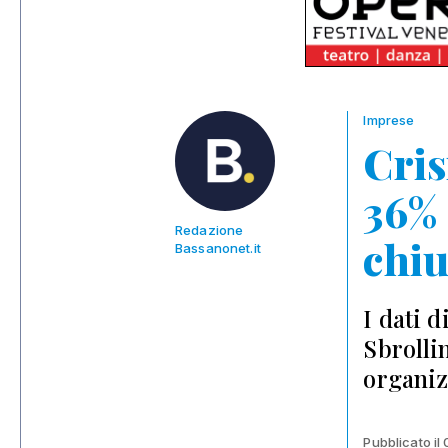
Imprese
Cris
36% 
Redazione
chiu
Bassanonet.it
I dati 
Sbrolli
organiz
Pubblicato il