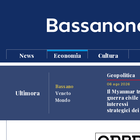
News
Economia
Cultura
Geopolitica
06 ago 2026
Bassano
Il Myanmar tr
Ultimora
Veneto
guerra civile 
Mondo
interessi
strategici dei
Paesi vicini