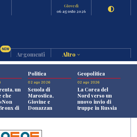
Giovedì
06 agosto 2026
NEW
Argomenti
Altro
Politica
Geopolitica
6
02 ago 2026
02 ago 2026
enta, un
Scuola di
La Corea del
e che
Marostica,
Nord verso un
 «Non
Giovine e
nuovo invio di
 Bronx di
Donazzan
truppe in Russia
 qui si
replicano alle
e»
opposizioni