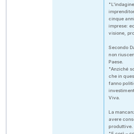
"L'indagine
imprenditor
cinque anni
imprese: e
visione, pr
Secondo Dan
non riuscen
Paese.
"Anziché so
che in quest
fanno polit
investiment
Viva.
La mancanza
avere cons
produttive.
"E così – c