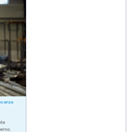
mancanza
ela
verno.