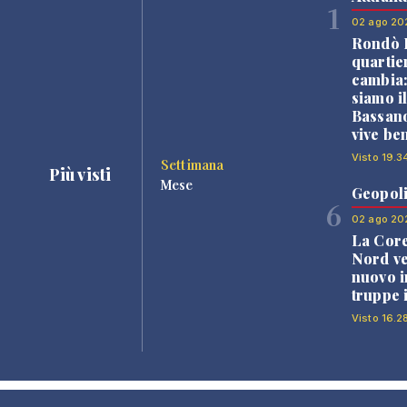
1
02 ago 20
Rondò B
quartie
cambia
siamo i
Bassano
vive be
Visto 19.3
Settimana
Più visti
Mese
Geopoli
6
02 ago 20
La Core
Nord v
nuovo i
truppe 
Visto 16.2