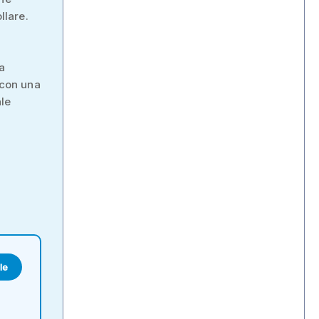
llare.
a
 con una
ale
le