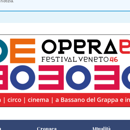
notizia.
à
Cronaca
Attualità