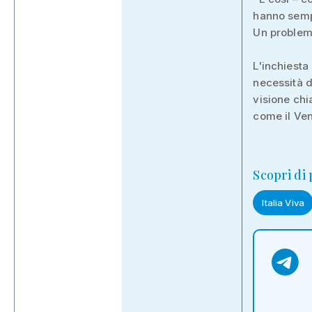
hanno semp
Un problema
L'inchiesta
necessità d
visione chia
come il Ven
Scopri di
Italia Viva