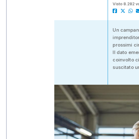
Visto 8.282 v
Un campanel
imprenditor
prossimi ci
Il dato eme
coinvolto c
suscitato u