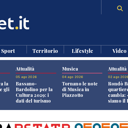
Sport
Territorio
Lifestyle
Video
Attualità
Musica
Attualità
05 ago 2026
04 ago 2026
02 ago 202
a la
Bassano-
Tornano le note
Rondò Br
e gli
Bardolino per la
di Musica in
quartier
Cultura 2029: i
Piazzotto
cambia:
dati del turismo
siamo il
aprono il
Bassano,
confronto veneto
vive ben