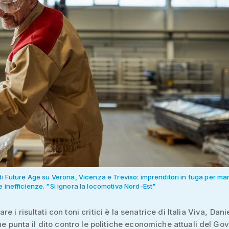
 di Future Age su Verona, Vicenza e Treviso: imprenditori in fuga per 
e inefficienze. "Si ignora la locomotiva Nord-Est"
 i risultati con toni critici è la senatrice di Italia Viva, Dani
che punta il dito contro le politiche economiche attuali del Go