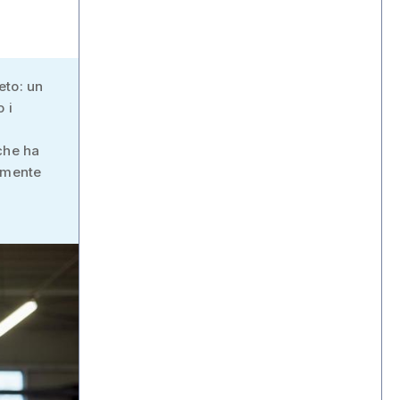
eto: un
 i
che ha
tamente