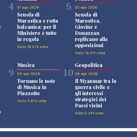
4
5
01 ago 2026
02 ago 2026
Scuola di
Scuola di
n
Marostica e rotta
Marostica,
e
balcanica: per il
Giovine e
Ministero è tutto
Donazzan
in regola
replicano alle
opposizioni
Visto 18.475 volte
Visto 16.317 volte
Musica
Geopolitica
9
10
04 ago 2026
06 ago 2026
Tornano le note
Il Myanmar tra la
di Musica in
guerra civile e
Piazzotto
gli interessi
strategici dei
Visto 4.614 volte
Paesi vicini
o
Visto 2.241 volte