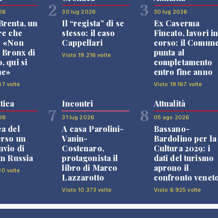
2
3
26
30 lug 2026
30 lug 2026
renta, un
Il “regista” di se
Ex Caserma
re che
stesso: il caso
Fincato, lavori i
: «Non
Cappellari
corso: il Comun
l Bronx di
punta al
Visto 19.216 volte
, qui si
completamento
ne»
entro fine anno
47 volte
Visto 19.167 volte
tica
Incontri
Attualità
7
8
26
31 lug 2026
05 ago 2026
a del
A casa Parolini-
Bassano-
erso un
Vanin-
Bardolino per la
nvio di
Costenaro,
Cultura 2029: i
in Russia
protagonista il
dati del turismo
libro di Marco
aprono il
80 volte
Lazzarotto
confronto venet
Visto 10.373 volte
Visto 6.925 volte