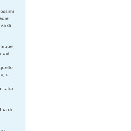
rossimi
medie
va di
 miope,
e del
quello
e, si
 Italia
hia di
che