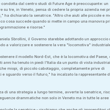
 condotta dal centro studi di Future Age è preoccupante: un
e su tre, in Veneto, pensa di cedere la propria azienda nei p
," ha dichiarato la senatrice. "Altro che aiuti alle piccole e 
cco cosa succede quando si mette in campo una manovra pri
ogrammazione e risorse."
iela Sbrollini, il Governo starebbe adottando un approccio
do a valorizzare e sostenere la vera "locomotiva" industrial
stenere il modello Nord-Est, che è la locomotiva del Paese, 
i anni ha tenuto in piedi l'Italia da un punto di vista industrial
iche miopi, di piccolo cabotaggio, completamente prive di
i e sguardo verso il futuro," ha incalzato la rappresentante di
 di una strategia a lungo termine, avverte la senatrice, risc
eguenze drammatiche non solo in Veneto ma in tutte le aree
onclude la senatrice – rischiamo che anche gli imprenditori 