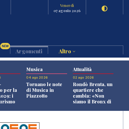
Venerdì
07 agosto 2026
NEW
Argomenti
Altro
Musica
Attualità
6
04 ago 2026
02 ago 2026
-
Tornano le note
Rondò Brenta, un
o per la
di Musica in
quartiere che
029: i
Piazzotto
cambia: «Non
turismo
siamo il Bronx di
l
Bassano, qui si
o veneto
vive bene»