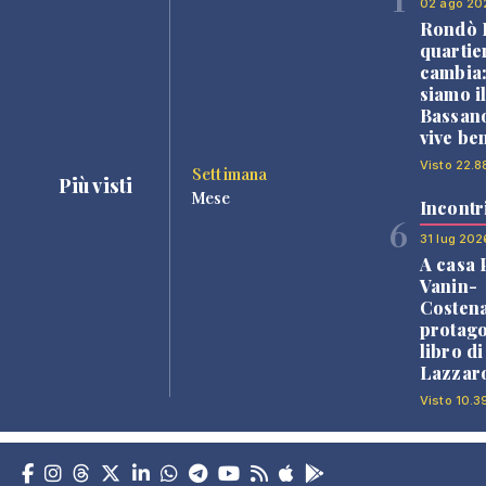
02 ago 20
Rondò B
quartie
cambia
siamo i
Bassano
vive be
Visto 22.8
Settimana
Più visti
Mese
Incontr
6
31 lug 202
A casa 
Vanin-
Costena
protago
libro d
Lazzaro
Visto 10.3