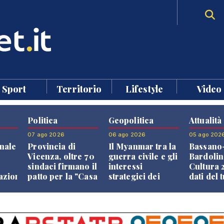
Sport
Territorio
Lifestyle
Video
Politica
Geopolitica
Attualità
07 ago 2026
06 ago 2026
05 ago 202
nale
Provincia di
Il Myanmar tra la
Bassano
Vicenza, oltre 70
guerra civile e gli
Bardolin
sindaci firmano il
interessi
Cultura 2
razione
patto per la "Casa
strategici dei
dati del 
dei Comuni"
Paesi vicini
aprono i
confront