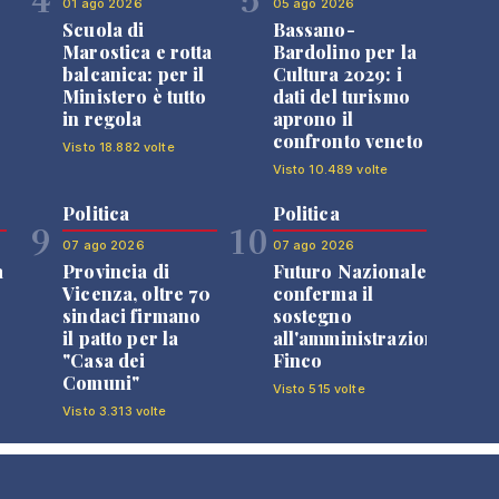
01 ago 2026
05 ago 2026
Scuola di
Bassano-
Marostica e rotta
Bardolino per la
balcanica: per il
Cultura 2029: i
Ministero è tutto
dati del turismo
in regola
aprono il
confronto veneto
Visto 18.882 volte
Visto 10.489 volte
Politica
Politica
9
10
07 ago 2026
07 ago 2026
a
Provincia di
Futuro Nazionale
Vicenza, oltre 70
conferma il
sindaci firmano
sostegno
il patto per la
all'amministrazione
"Casa dei
Finco
Comuni"
Visto 515 volte
Visto 3.313 volte