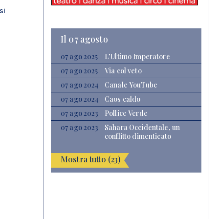
si
Il 07 agosto
07 ago 2025
L’Ultimo Imperatore
07 ago 2025
Via col veto
07 ago 2024
Canale YouTube
07 ago 2024
Caos caldo
07 ago 2023
Pollice Verde
07 ago 2023
Sahara Occidentale, un
conflitto dimenticato
Mostra tutto (23)