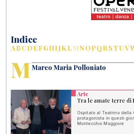
Indice
A
B
C
D
E
F
G
H
I
J
K
L
M
N
O
P
Q
R
S
T
U
V
M
Marco Maria Polloniato
Arte
Tra le amate terre di
Ospitato al Teatrino della 
protagonista in questi gio
Montecchio Maggiore