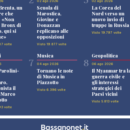
26
02 ago 2026
02 ago 2026
renta, un
Scuola di
La Corea del
re che
Marostica,
Nord verso un
: «Non
Giovine e
nuovo invio di
l Bronx di
Donazzan
truppe in Russia
, qui si
replicano alle
Visto 19.797 volte
ne»
opposizioni
87 volte
Visto 19.877 volte
i
Musica
Geopolitica
7
8
6
04 ago 2026
06 ago 2026
Parolini-
Tornano le note
Il Myanmar tra l
di Musica in
guerra civile e
ro,
Piazzotto
gli interessi
nista il
strategici dei
Visto 6.396 volte
i Marco
Paesi vicini
tto
Visto 5.813 volte
93 volte