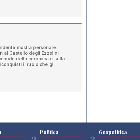
endente mostra personale
 al Castello degli Ezzelini
 mondo della ceramica e sulla
onquisti il ruolo che gli
à
Politica
Geopolitica
2
3