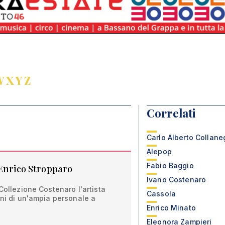
W
X
Y
Z
Correlati
Carlo Alberto Collane
Alepop
Fabio Baggio
 Enrico Stropparo
Ivano Costenaro
Collezione Costenaro l'artista
Cassola
rni di un'ampia personale a
Enrico Minato
Eleonora Zampieri