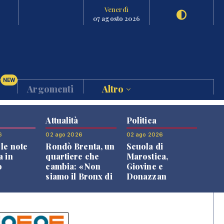
Venerdì
07 agosto 2026
NEW
Argomenti
Altro
Attualità
Politica
6
02 ago 2026
02 ago 2026
le note
Rondò Brenta, un
Scuola di
a in
quartiere che
Marostica,
o
cambia: «Non
Giovine e
siamo il Bronx di
Donazzan
Bassano, qui si
replicano alle
vive bene»
opposizioni