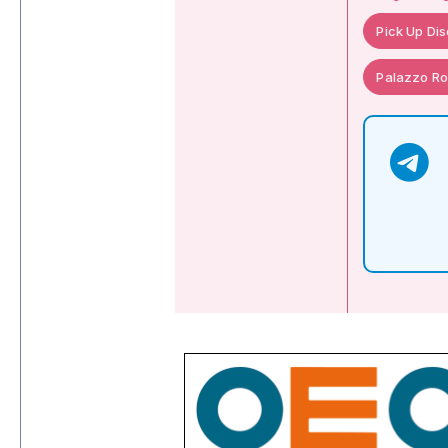
Pick Up Dis
Palazzo Ro