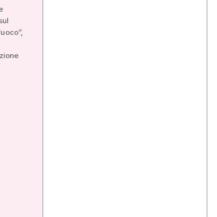
e
sul
fuoco”,
azione