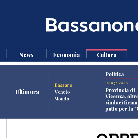
News
Economia
Cultura
Politica
07 ago 2026
Bassano
Provincia di
Ultimora
Veneto
Vicenza, oltr
Mondo
sindaci firma
patto per la 
dei Comuni"