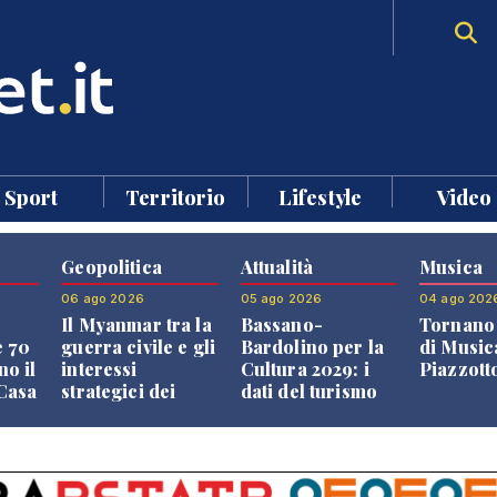
Sport
Territorio
Lifestyle
Video
Geopolitica
Attualità
Musica
06 ago 2026
05 ago 2026
04 ago 202
Il Myanmar tra la
Bassano-
Tornano 
e 70
guerra civile e gli
Bardolino per la
di Music
no il
interessi
Cultura 2029: i
Piazzott
"Casa
strategici dei
dati del turismo
Paesi vicini
aprono il
confronto veneto