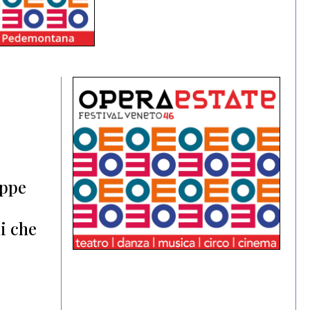
eppe
li che