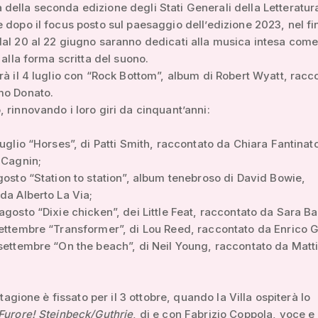
ella seconda edizione degli Stati Generali della Letteratura
 dopo il focus posto sul paesaggio dell’edizione 2023, nel fi
al 20 al 22 giugno saranno dedicati alla musica intesa com
 alla forma scritta del suono.
rà il 4 luglio con “Rock Bottom”, album di Robert Wyatt, racc
mo Donato.
 rinnovando i loro giri da cinquant’anni:
luglio “Horses”, di Patti Smith, raccontato da Chiara Fantinat
 Cagnin;
gosto “Station to station”, album tenebroso di David Bowie,
da Alberto La Via;
agosto “Dixie chicken”, dei Little Feat, raccontato da Sara Ba
ettembre “Transformer”, di Lou Reed, raccontato da Enrico 
settembre “On the beach”, di Neil Young, raccontato da Matt
 stagione è fissato per il 3 ottobre, quando la Villa ospiterà lo
Furore! Steinbeck/Guthrie
, di e con Fabrizio Coppola, voce e