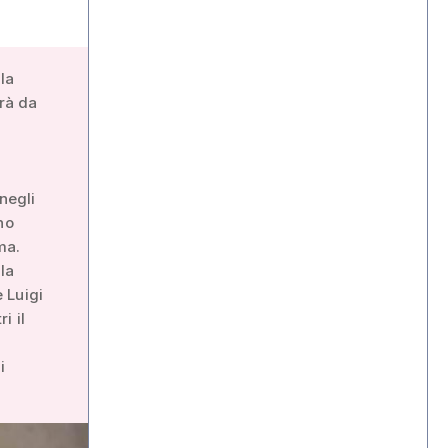
la
irà da
a
negli
no
ma.
la
 Luigi
i il
i