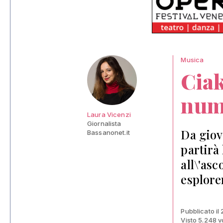
Musica
Ciak
num
Laura Vicenzi
Giornalista
Da giov
Bassanonet.it
partirà
all\'asc
esplore
Pubblicato i
Visto 5.248 v