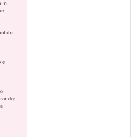
 in
ne
e
ontato
o e
o;
Grando;
ia