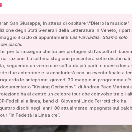
aran San Giuseppe, in attesa di ospitare \"Dietro la musica\", 
zione degli Stati Generali della Letteratura in Veneto, ripart
maggio il ciclo di appuntamenti
Las Flaviadas. Stiamo solo
dei dischi
.
e, per la rassegna che ha per protagonisti l’ascolto di buon
 narrazione. La settima stagione presenterà sette dischi nati 
ta, seguendo un vento che soffia da più parti in questo lonta
de due anteprime e si concluderà con un evento finale a te
 riguarda le anteprime, giovedì 30 maggio in programma c’è 
 documentario “Kissing Gorbaciov”, di Andrea Paco Mariani e
proiezione ha al centro un celebre tour che coinvolse tra gli altr
-Fedeli alla linea, band di Giovanni Lindo Ferretti che ha
quattro dischi negli anni ’80 attualmente impegnata sui palch
 tour “In Fedeltà la Linea c’è”.