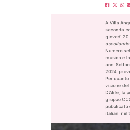
A Villa Ang
seconda edi
giovedì 30 
ascoltando 
Numero sett
musica e la
anni Settan
2024, preve
Per quanto
visione del
D’Alife, la 
gruppo CCCP
pubblicato 
italiani nel