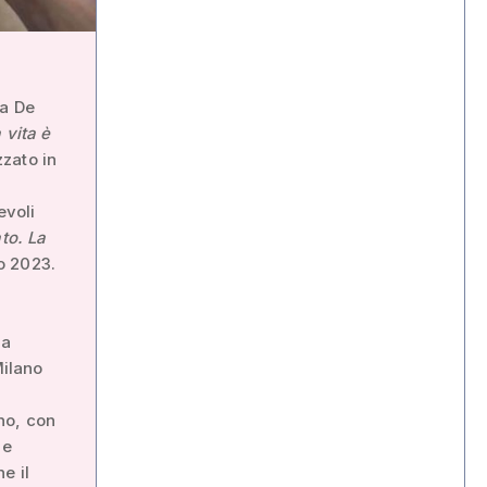
ca De
 vita è
zato in
evoli
to. La
o 2023.
ha
Milano
no, con
 e
e il