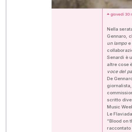
giovedì 30 
Nella serat
Gennaro, ch
un lampo
e
collaborazi
Senardi è u
altre cose 
voce del p
De Gennaro,
giornalista
commissione
scritto div
Music Wee
Le Flaviada
“Blood on t
raccontato 