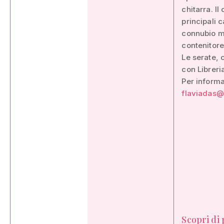
chitarra. I
principali c
connubio mu
contenitore
Le serate, 
con Libreri
Per informa
flaviadas@
Scopri di