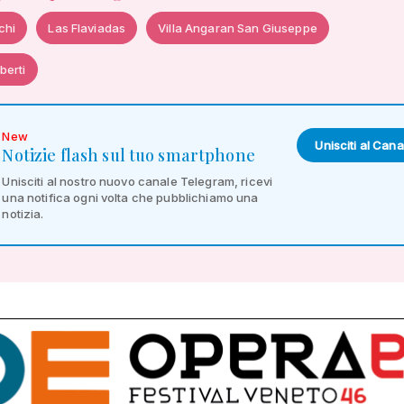
chi
Las Flaviadas
Villa Angaran San Giuseppe
berti
New
Unisciti al Cana
Notizie flash sul tuo smartphone
Unisciti al nostro nuovo canale Telegram, ricevi
una notifica ogni volta che pubblichiamo una
notizia.