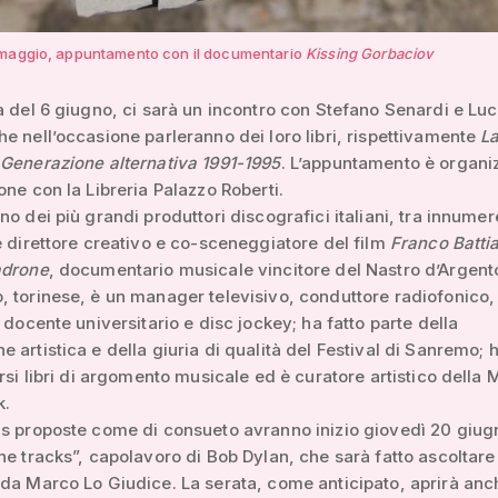
maggio, appuntamento con il documentario
Kissing Gorbaciov
a del 6 giugno, ci sarà un incontro con Stefano Senardi e Lu
e nell’occasione parleranno dei loro libri, rispettivamente
La
Generazione alternativa 1991-1995
. L’appuntamento è organiz
one con la Libreria Palazzo Roberti.
no dei più grandi produttori discografici italiani, tra innumer
è direttore creativo e co-sceneggiatore del film
Franco Battia
adrone
, documentario musicale vincitore del Nastro d’Argent
 torinese, è un manager televisivo, conduttore radiofonico,
, docente universitario e disc jockey; ha fatto parte della
 artistica e della giuria di qualità del Festival di Sanremo; 
ersi libri di argomento musicale ed è curatore artistico della 
k.
s proposte come di consueto avranno inizio giovedì 20 giug
he tracks”, capolavoro di Bob Dylan, che sarà fatto ascoltare
da Marco Lo Giudice. La serata, come anticipato, aprirà anch