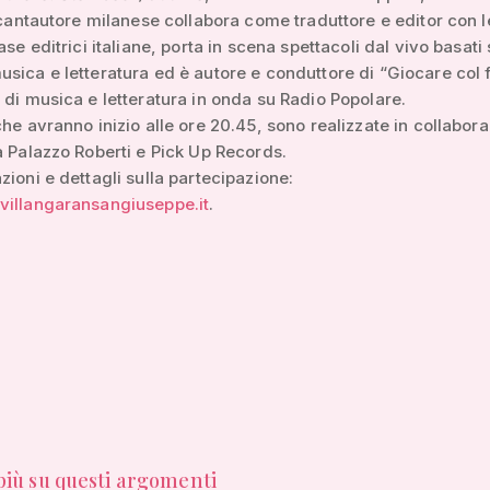
l cantautore milanese collabora come traduttore e editor con l
ase editrici italiane, porta in scena spettacoli dal vivo basati 
sica e letteratura ed è autore e conduttore di “Giocare col 
 di musica e letteratura in onda su Radio Popolare.
che avranno inizio alle ore 20.45, sono realizzate in collabor
a Palazzo Roberti e Pick Up Records.
zioni e dettagli sulla partecipazione:
villangaransangiuseppe.it
.
 più su questi argomenti