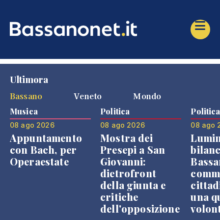
Ultimora
Bassano
Veneto
Mondo
Musica
Politica
Politic
08 ago 2026
08 ago 2026
08 ago 
Appuntamento
Mostra dei
Lumin
con Bach, per
Presepi a San
bilanc
Operaestate
Giovanni:
Bassa
dietrofront
comme
della giunta e
cittad
critiche
una q
dell'opposizione
volon