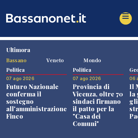
Ultimora
Bassano
Veneto
Mondo
Politica
Politica
Geo
07 ago 2026
07 ago 2026
06 
Futuro Nazionale
Provincia di
Il
conferma il
Vicenza, oltre 70
la 
sostegno
sindaci firmano
gli
all'amministrazione
il patto per la
st
Finco
"Casa dei
Pae
Comuni"