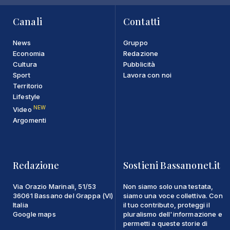
Canali
Contatti
News
Gruppo
Economia
Redazione
Cultura
Pubblicità
Sport
Lavora con noi
Territorio
Lifestyle
NEW
Video
Argomenti
Redazione
Sostieni Bassanonet.it
Via Orazio Marinali, 51/53
Non siamo solo una testata,
36061 Bassano del Grappa (VI)
siamo una voce collettiva. Con
Italia
il tuo contributo, proteggi il
Google maps
pluralismo dell'informazione e
permetti a queste storie di