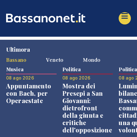
Ultimora
Bassano
Veneto
Mondo
Musica
Politica
Politic
08 ago 2026
08 ago 2026
08 ago 
Appuntamento
Mostra dei
Lumin
con Bach, per
Presepi a San
bilanc
Operaestate
Giovanni:
Bassa
dietrofront
comme
della giunta e
cittad
critiche
una q
dell'opposizione
volon