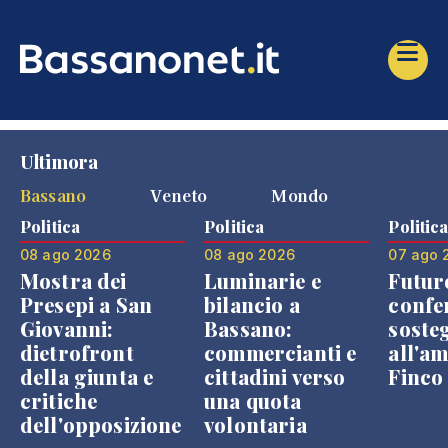
Ultimora
Bassano
Veneto
Mondo
Politica
Politica
Politic
08 ago 2026
08 ago 2026
07 ago 
Mostra dei
Luminarie e
Futur
Presepi a San
bilancio a
confe
Giovanni:
Bassano:
soste
dietrofront
commercianti e
all'a
della giunta e
cittadini verso
Finco
critiche
una quota
dell'opposizione
volontaria