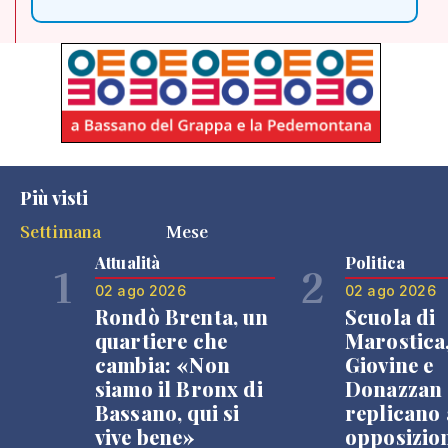
Più visti
Settimana
Mese
Attualità
Politica
1
2
02 ago 2026
02 ago 2026
Rondò Brenta, un
Scuola di
quartiere che
Marostica
cambia: «Non
Giovine e
siamo il Bronx di
Donazzan
Bassano, qui si
replicano 
vive bene»
opposizio