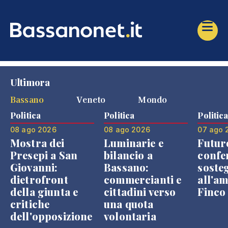
Ultimora
Bassano
Veneto
Mondo
Politica
Politica
Politic
08 ago 2026
08 ago 2026
07 ago 
Mostra dei
Luminarie e
Futur
Presepi a San
bilancio a
confe
Giovanni:
Bassano:
soste
dietrofront
commercianti e
all'a
della giunta e
cittadini verso
Finco
critiche
una quota
dell'opposizione
volontaria