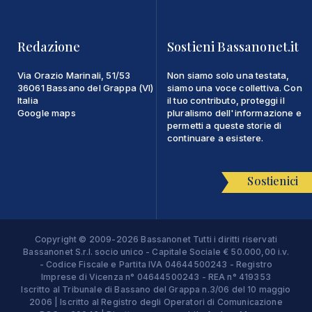
Redazione
Sostieni Bassanonet.it
Via Orazio Marinali, 51/53
Non siamo solo una testata,
36061 Bassano del Grappa (VI)
siamo una voce collettiva. Con
Italia
il tuo contributo, proteggi il
Google maps
pluralismo dell'informazione e
permetti a queste storie di
continuare a esistere.
Sostienici
Copyright © 2009-2026 Bassanonet Tutti i diritti riservati
Bassanonet S.r.l. socio unico - Capitale Sociale € 50.000,00 i.v.
- Codice Fiscale e Partita IVA 04644500243 - Registro
Imprese di Vicenza n° 04644500243 - REA n° 419353
Iscritto al Tribunale di Bassano del Grappa n.3/06 del 10 maggio
2006 | Iscritto al Registro degli Operatori di Comunicazione