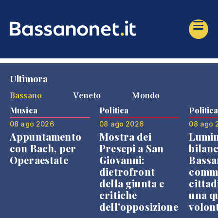
Ultimora
Bassano
Veneto
Mondo
Musica
Politica
Politic
08 ago 2026
08 ago 2026
08 ago 
Appuntamento
Mostra dei
Lumin
con Bach, per
Presepi a San
bilanc
Operaestate
Giovanni:
Bassa
dietrofront
comme
della giunta e
cittad
critiche
una q
dell'opposizione
volon