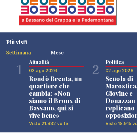
Più visti
Settimana
Mese
Attualità
Politica
1
2
02 ago 2026
02 ago 2026
Rondò Brenta, un
Scuola di
quartiere che
Marostica
cambia: «Non
Giovine e
siamo il Bronx di
Donazzan
Bassano, qui si
replicano 
vive bene»
opposizio
Visto 21.932 volte
Visto 18.915 v