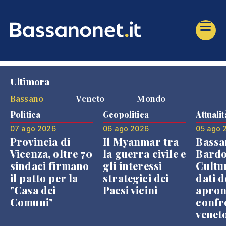
Ultimora
Bassano
Veneto
Mondo
Politica
Geopolitica
Attualit
07 ago 2026
06 ago 2026
05 ago 
Provincia di
Il Myanmar tra
Bassa
Vicenza, oltre 70
la guerra civile e
Bardo
sindaci firmano
gli interessi
Cultur
il patto per la
strategici dei
dati d
"Casa dei
Paesi vicini
apron
Comuni"
confr
venet