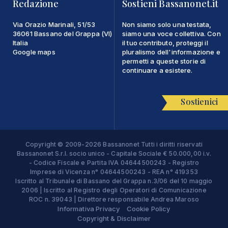
Redazione
Sostieni Bassanonet.it
Via Orazio Marinali, 51/53
Non siamo solo una testata,
36061 Bassano del Grappa (VI)
siamo una voce collettiva. Con
Italia
il tuo contributo, proteggi il
Google maps
pluralismo dell'informazione e
permetti a queste storie di
continuare a esistere.
Sostienici
Copyright © 2009-2026 Bassanonet Tutti i diritti riservati
Bassanonet S.r.l. socio unico - Capitale Sociale € 50.000,00 i.v.
- Codice Fiscale e Partita IVA 04644500243 - Registro
Imprese di Vicenza n° 04644500243 - REA n° 419353
Iscritto al Tribunale di Bassano del Grappa n.3/06 del 10 maggio
2006 | Iscritto al Registro degli Operatori di Comunicazione
ROC n. 39043 | Direttore responsabile Andrea Maroso
Informativa Privacy
Cookie Policy
Copyright & Disclaimer