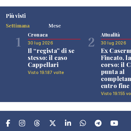
Più visti
Settimana
Mese
Cronaca
Attualità
1
2
30 lug 2026
30 lug 2026
Il “regista” di se
Ex Caser
stesso: il caso
Fincato, la
Cappellari
corso: il
punta al
Visto 19.187 volte
completa
entro fine
Visto 19.155 vo