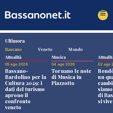
Ultimora
Bassano
Veneto
Mondo
Attualità
Musica
Attualit
05 ago 2026
04 ago 2026
02 ago 
Bassano-
Tornano le note
Rondò
Bardolino per la
di Musica in
un qu
Cultura 2029: i
Piazzotto
cambi
dati del turismo
siamo
aprono il
di Bas
confronto
si viv
veneto