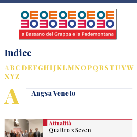
Indice
A
B
C
D
E
F
G
H
I
J
K
L
M
N
O
P
Q
R
S
T
U
V
W
X
Y
Z
A
Angsa Veneto
Attualità
Quattro x Seven