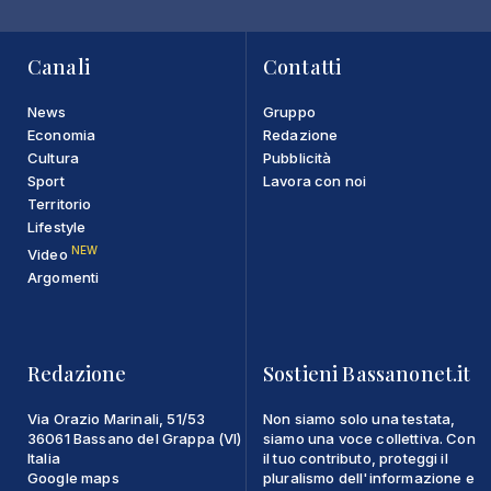
Canali
Contatti
News
Gruppo
Economia
Redazione
Cultura
Pubblicità
Sport
Lavora con noi
Territorio
Lifestyle
NEW
Video
Argomenti
Redazione
Sostieni Bassanonet.it
Via Orazio Marinali, 51/53
Non siamo solo una testata,
36061 Bassano del Grappa (VI)
siamo una voce collettiva. Con
Italia
il tuo contributo, proteggi il
Google maps
pluralismo dell'informazione e