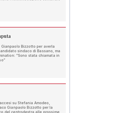
aputa
 Gianpaolo Bizzotto per averla
candidato sindaco di Bassano, ma
mination: “Sono stata chiamata in
so”
ri accesi su Stefania Amodeo,
aco Gianpaolo Bizzotto per la
o del centrodestra alle prossime