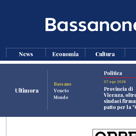
News
Economia
Cultura
Politica
07 ago 2026
Bassano
Provincia di
Ultimora
Veneto
Vicenza, oltr
Mondo
sindaci firma
patto per la 
dei Comuni"