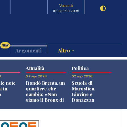
Venerdì
07 agosto 2026
NEW
Argomenti
Altro
Attualità
Politica
6
02 ago 2026
02 ago 2026
le note
Rondò Brenta, un
Scuola di
a in
quartiere che
Marostica,
o
cambia: «Non
Giovine e
siamo il Bronx di
Donazzan
Bassano, qui si
replicano alle
vive bene»
opposizioni