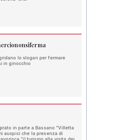
merciononsiferma
gridano lo slogan per fermare
si in ginocchio
girato in parte a Bassano “Villetta
mi auspici che la presenza di
favorisca “il turismo alla visita dei