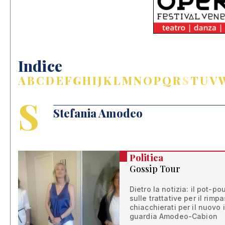
Indice
A
B
C
D
E
F
G
H
I
J
K
L
M
N
O
P
Q
R
S
T
U
V
S
Stefania Amodeo
Politica
Gossip Tour
Dietro la notizia: il pot-po
sulle trattative per il rimp
chiacchierati per il nuovo 
guardia Amodeo-Cabion