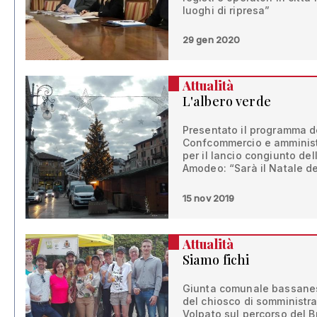
luoghi di ripresa”
29 gen 2020
Attualità
L'albero verde
Presentato il programma d
Confcommercio e amminist
per il lancio congiunto de
Amodeo: “Sarà il Natale d
15 nov 2019
Attualità
Siamo fichi
Giunta comunale bassanese
del chiosco di somministraz
Volpato sul percorso del Br