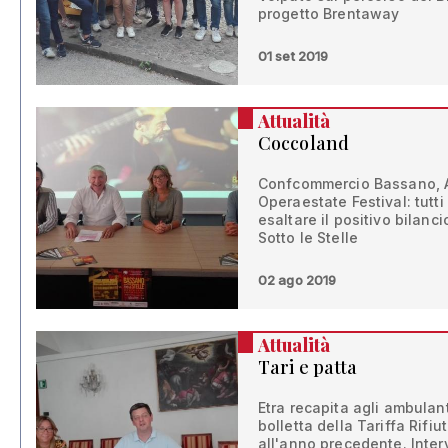
progetto Brentaway
01 set 2019
Attualità
Coccoland
Confcommercio Bassano, 
Operaestate Festival: tut
esaltare il positivo bilanc
Sotto le Stelle
02 ago 2019
Attualità
Tari e patta
Etra recapita agli ambulan
bolletta della Tariffa Rifiu
all'anno precedente. Inte