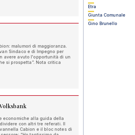
Etra
Giunta Comunale
Gino Brunello
ion: malumori di maggioranza.
van Sindaco e di Impegno per
 avere avuto l'opportunità di un
e si prospetta”. Nota critica
 Volksbank
ne economiche alla guida della
videre con altri tre referati. Il
annella Cabion e il bloc notes di
ssessore: “Ho tantissimo da