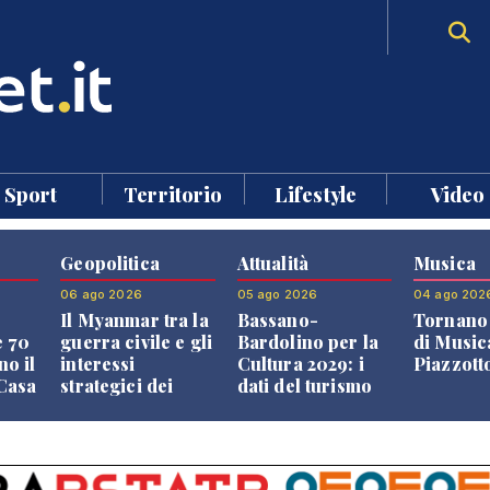
Sport
Territorio
Lifestyle
Video
Geopolitica
Attualità
Musica
06 ago 2026
05 ago 2026
04 ago 202
Il Myanmar tra la
Bassano-
Tornano 
e 70
guerra civile e gli
Bardolino per la
di Music
no il
interessi
Cultura 2029: i
Piazzott
"Casa
strategici dei
dati del turismo
Paesi vicini
aprono il
confronto veneto