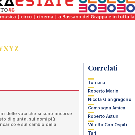
W
X
Y
Z
Correlati
Turismo
Roberto Marin
Nicola Giangregorio
Campagna Amica
urri delle voci che si sono rincorse
Roberto Astuni
asto di giunta, sui nomi più
incarico e sul cambio della
Villetta Con Ospiti
Tari