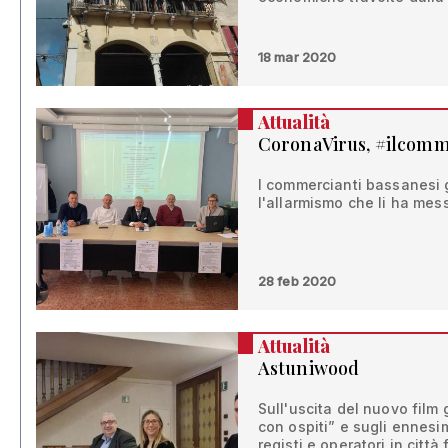
18 mar 2020
Attualità
CoronaVirus, #ilcom
I commercianti bassanesi 
l'allarmismo che li ha mes
28 feb 2020
Attualità
Astuniwood
Sull'uscita del nuovo film 
con ospiti” e sugli ennesi
registi e operatori in città 