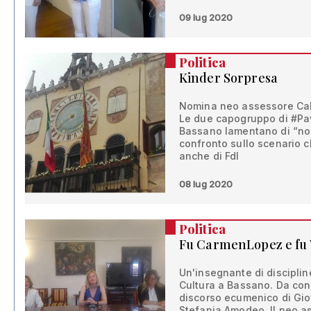
09 lug 2020
Politica
Kinder Sorpresa
Nomina neo assessore Cab
Le due capogruppo di #Pa
Bassano lamentano di “non
confronto sullo scenario ch
anche di FdI
08 lug 2020
Politica
Fu CarmenLopez e fu
Un'insegnante di discipli
Cultura a Bassano. Da condi
discorso ecumenico di Giov
Stefania Amodeo. Il neo a