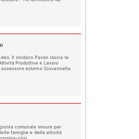
to
deo. Il sindaco Pavan lascia la
Attività Produttive e Lavoro
 assessore esterno Giovannella
giunta comunale misure per
lle famiglie e delle attività
corona-crisi