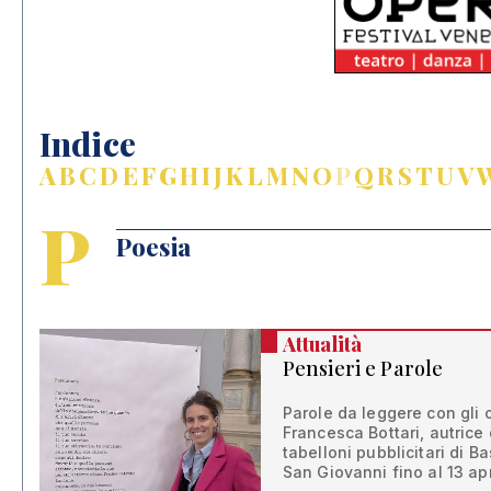
Indice
A
B
C
D
E
F
G
H
I
J
K
L
M
N
O
P
Q
R
S
T
U
V
P
Poesia
Attualità
Pensieri e Parole
Parole da leggere con gli 
Francesca Bottari, autrice 
tabelloni pubblicitari di B
San Giovanni fino al 13 apr