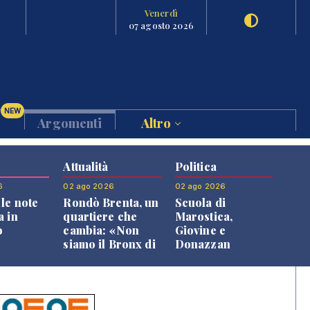
Venerdì
07 agosto 2026
NEW
Argomenti
Altro
Attualità
Politica
6
02 ago 2026
02 ago 2026
le note
Rondò Brenta, un
Scuola di
a in
quartiere che
Marostica,
o
cambia: «Non
Giovine e
siamo il Bronx di
Donazzan
Bassano, qui si
replicano alle
vive bene»
opposizioni