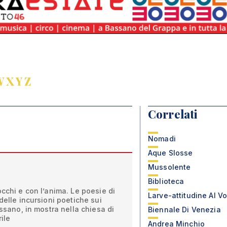
W
X
Y
Z
Correlati
Nomadi
Aque Slosse
Mussolente
Biblioteca
occhi e con l’anima. Le poesie di
Larve-attitudine Al Vo
delle incursioni poetiche sui
assano, in mostra nella chiesa di
Biennale Di Venezia
ile
Andrea Minchio