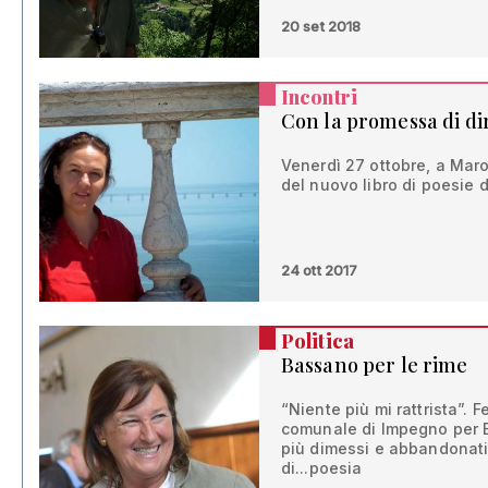
20 set 2018
Incontri
Con la promessa di di
Venerdì 27 ottobre, a Maro
del nuovo libro di poesie d
24 ott 2017
Politica
Bassano per le rime
“Niente più mi rattrista”. 
comunale di Impegno per B
più dimessi e abbandonati d
di...poesia