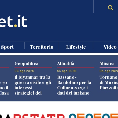
Sport
Territorio
Lifestyle
Video
Geopolitica
Attualità
Musica
06 ago 2026
05 ago 2026
04 ago 202
Il Myanmar tra la
Bassano-
Tornano 
e 70
guerra civile e gli
Bardolino per la
di Music
no il
interessi
Cultura 2029: i
Piazzott
"Casa
strategici dei
dati del turismo
Paesi vicini
aprono il
confronto veneto