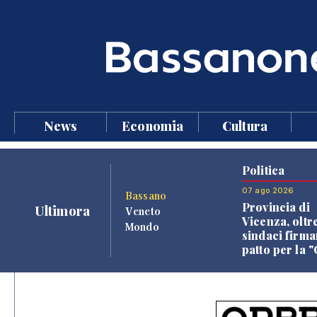
News
Economia
Cultura
Politica
07 ago 2026
Bassano
Provincia di
Ultimora
Veneto
Vicenza, oltr
Mondo
sindaci firma
patto per la 
dei Comuni"