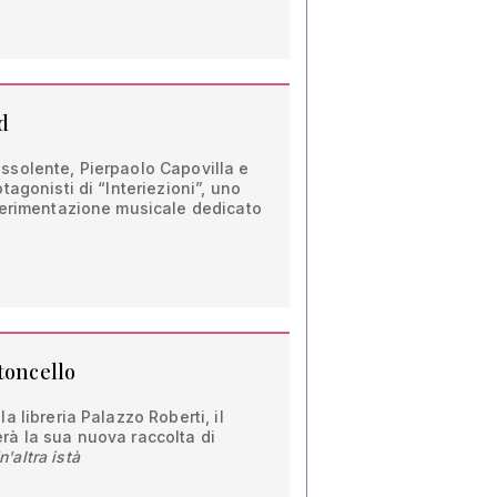
d
solente, Pierpaolo Capovilla e
agonisti di “Interiezioni”, uno
perimentazione musicale dedicato
toncello
 libreria Palazzo Roberti, il
à la sua nuova raccolta di
n'altra istà