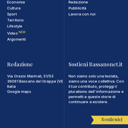
Economia
Redazione
Cultura
Pubblicità
Sport
Lavora con noi
Territorio
Lifestyle
NEW
Video
Argomenti
Redazione
Sostieni Bassanonet.it
Via Orazio Marinali, 51/53
Non siamo solo una testata,
36061 Bassano del Grappa (VI)
siamo una voce collettiva. Con
Italia
il tuo contributo, proteggi il
Google maps
pluralismo dell'informazione e
permetti a queste storie di
continuare a esistere.
Sostienici