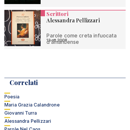
Scrittori
Alessandra Pellizzari
Parole come creta infuocata
12 ott 2008
d’amanuense
Correlati
Poesia
Maria Grazia Calandrone
Giovanni Turra
Alessandra Pellizzari
Parole Nel Caos