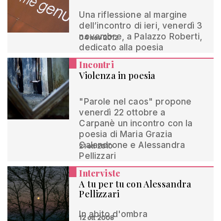
Una riflessione al margine
dell’incontro di ieri, venerdì 3
novembre, a Palazzo Roberti,
04 nov 2012
dedicato alla poesia
Incontri
Violenza in poesia
"Parole nel caos" propone
venerdì 22 ottobre a
Carpanè un incontro con la
poesia di Maria Grazia
Calandrone e Alessandra
21 ott 2010
Pellizzari
Interviste
A tu per tu con Alessandra
Pellizzari
In abito d'ombra
12 ott 2008