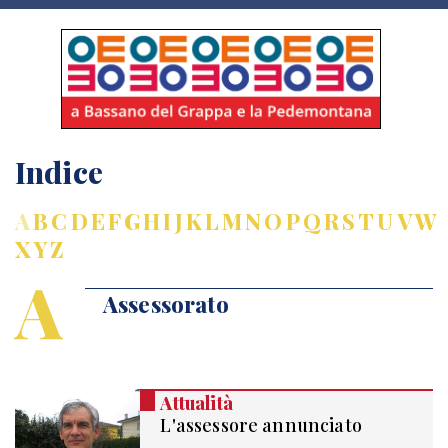
Indice
A
B
C
D
E
F
G
H
I
J
K
L
M
N
O
P
Q
R
S
T
U
V
W
X
Y
Z
A
Assessorato
Attualità
L'assessore annunciato