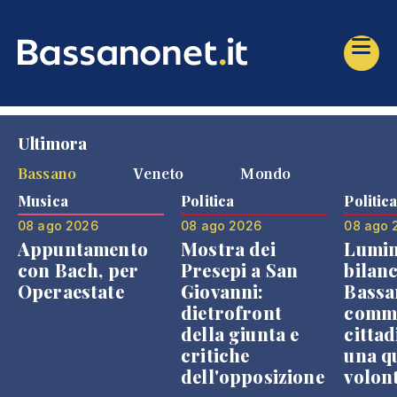
Ultimora
Bassano
Veneto
Mondo
Musica
Politica
Politic
08 ago 2026
08 ago 2026
08 ago 
Appuntamento
Mostra dei
Lumin
con Bach, per
Presepi a San
bilanc
Operaestate
Giovanni:
Bassa
dietrofront
comme
della giunta e
cittad
critiche
una q
dell'opposizione
volon