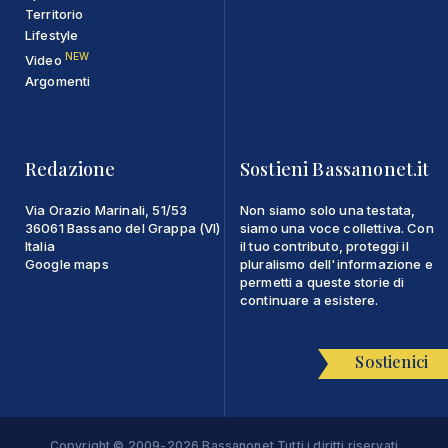
Territorio
Lifestyle
NEW
Video
Argomenti
Redazione
Sostieni Bassanonet.it
Via Orazio Marinali, 51/53
Non siamo solo una testata,
36061 Bassano del Grappa (VI)
siamo una voce collettiva. Con
Italia
il tuo contributo, proteggi il
Google maps
pluralismo dell'informazione e
permetti a queste storie di
continuare a esistere.
Sostienici
Copyright © 2009-2026 Bassanonet Tutti i diritti riservati