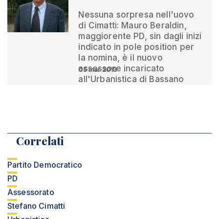
Nessuna sorpresa nell'uovo
di Cimatti: Mauro Beraldin,
maggiorente PD, sin dagli inizi
indicato in pole position per
la nomina, è il nuovo
assessore incaricato
05 mar 2013
all'Urbanistica di Bassano
Correlati
Partito Democratico
PD
Assessorato
Stefano Cimatti