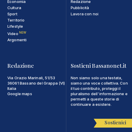
Economia
Redazione
Cultura
Pubblicità
Sport
Lavora con noi
Territorio
Lifestyle
NEW
Video
Argomenti
Redazione
Sostieni Bassanonet.it
Via Orazio Marinali, 51/53
Non siamo solo una testata,
36061 Bassano del Grappa (VI)
siamo una voce collettiva. Con
Italia
il tuo contributo, proteggi il
Google maps
pluralismo dell'informazione e
permetti a queste storie di
continuare a esistere.
Sostienici