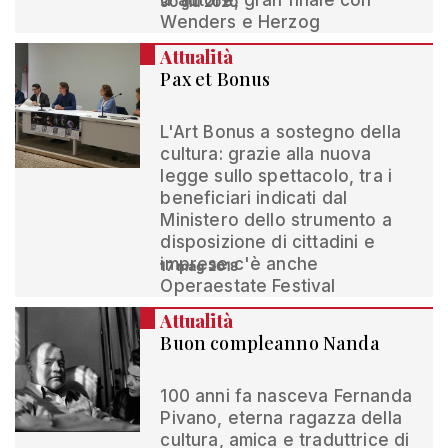
d'autore, gran finale con
30 giu 2020
Wenders e Herzog
Attualità
Pax et Bonus
L'Art Bonus a sostegno della
cultura: grazie alla nuova
legge sullo spettacolo, tra i
beneficiari indicati dal
Ministero dello strumento a
disposizione di cittadini e
imprese c'è anche
17 mag 2018
Operaestate Festival
Attualità
Buon compleanno Nanda
100 anni fa nasceva Fernanda
Pivano, eterna ragazza della
cultura, amica e traduttrice di