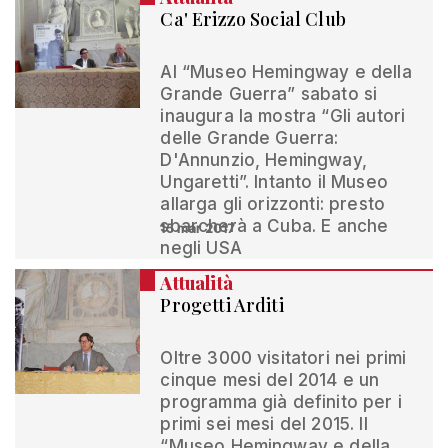
Ca' Erizzo Social Club
Al “Museo Hemingway e della
Grande Guerra” sabato si
inaugura la mostra “Gli autori
delle Grande Guerra:
D'Annunzio, Hemingway,
Ungaretti”. Intanto il Museo
allarga gli orizzonti: presto
sbarcherà a Cuba. E anche
15 mar 2017
negli USA
Attualità
Progetti Arditi
Oltre 3000 visitatori nei primi
cinque mesi del 2014 e un
programma già definito per i
primi sei mesi del 2015. Il
“Museo Hemingway e della