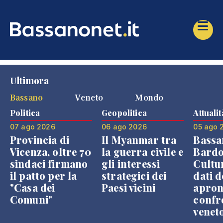
Ultimora
Bassano
Veneto
Mondo
Politica
Geopolitica
Attualit
07 ago 2026
06 ago 2026
05 ago 
Provincia di
Il Myanmar tra
Bassa
Vicenza, oltre 70
la guerra civile e
Bardo
sindaci firmano
gli interessi
Cultur
il patto per la
strategici dei
dati d
"Casa dei
Paesi vicini
apron
Comuni"
confr
venet