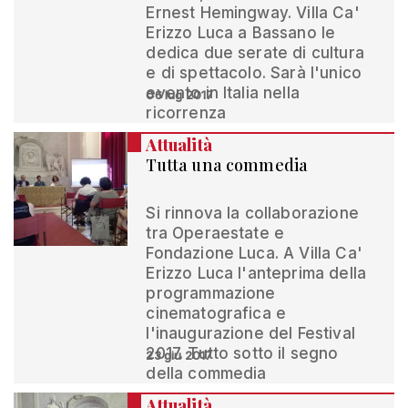
Ernest Hemingway. Villa Ca'
Erizzo Luca a Bassano le
dedica due serate di cultura
e di spettacolo. Sarà l'unico
evento in Italia nella
06 lug 2017
ricorrenza
Attualità
Tutta una commedia
Si rinnova la collaborazione
tra Operaestate e
Fondazione Luca. A Villa Ca'
Erizzo Luca l'anteprima della
programmazione
cinematografica e
l'inaugurazione del Festival
2017. Tutto sotto il segno
23 giu 2017
della commedia
Attualità