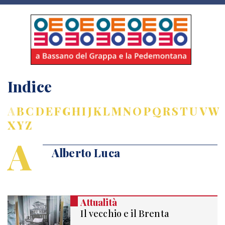
Indice
A
B
C
D
E
F
G
H
I
J
K
L
M
N
O
P
Q
R
S
T
U
V
W
X
Y
Z
A
Alberto Luca
Attualità
Il vecchio e il Brenta