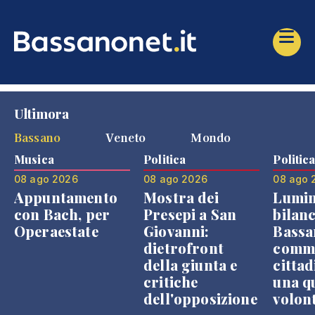
Ultimora
Bassano
Veneto
Mondo
Musica
Politica
Politic
08 ago 2026
08 ago 2026
08 ago 
Appuntamento
Mostra dei
Lumin
con Bach, per
Presepi a San
bilanc
Operaestate
Giovanni:
Bassa
dietrofront
comme
della giunta e
cittad
critiche
una q
dell'opposizione
volon