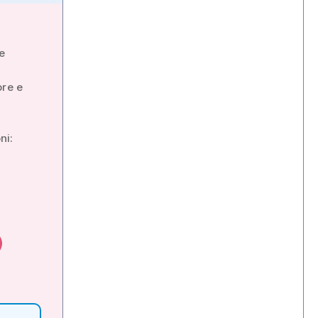
te
ore e
ni: