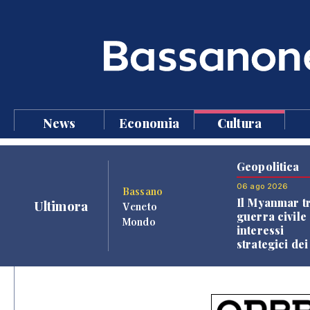
News
Economia
Cultura
Geopolitica
06 ago 2026
Bassano
Il Myanmar tr
Ultimora
Veneto
guerra civile 
Mondo
interessi
strategici dei
Paesi vicini