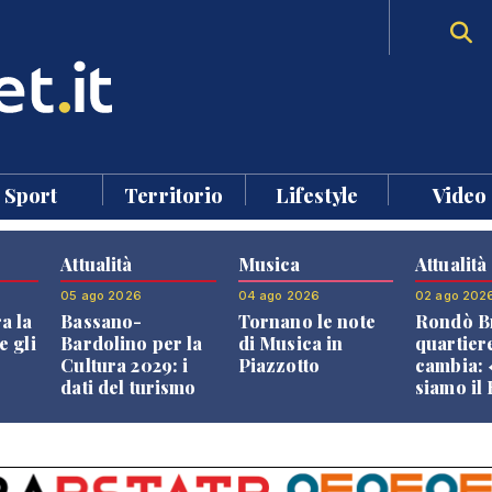
Sport
Territorio
Lifestyle
Video
Attualità
Musica
Attualità
05 ago 2026
04 ago 2026
02 ago 202
a la
Bassano-
Tornano le note
Rondò Br
e gli
Bardolino per la
di Musica in
quartier
Cultura 2029: i
Piazzotto
cambia:
dati del turismo
siamo il
aprono il
Bassano,
confronto veneto
vive ben