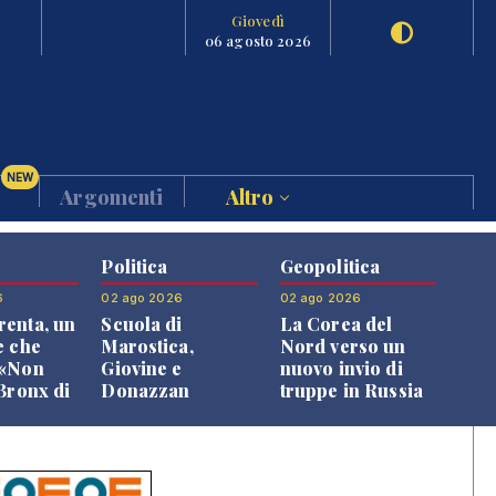
Giovedì
06 agosto 2026
NEW
Argomenti
Altro
Politica
Geopolitica
6
02 ago 2026
02 ago 2026
enta, un
Scuola di
La Corea del
e che
Marostica,
Nord verso un
 «Non
Giovine e
nuovo invio di
 Bronx di
Donazzan
truppe in Russia
 qui si
replicano alle
e»
opposizioni