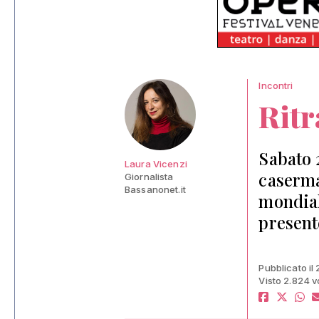
Incontri
Ritr
Sabato 
Laura Vicenzi
caserma
Giornalista
Bassanonet.it
mondial
present
Pubblicato il
Visto 2.824 v