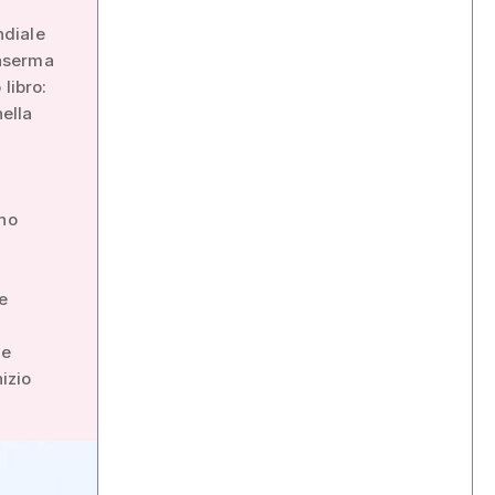
ndiale
caserma
libro:
nella
nno
e
he
izio