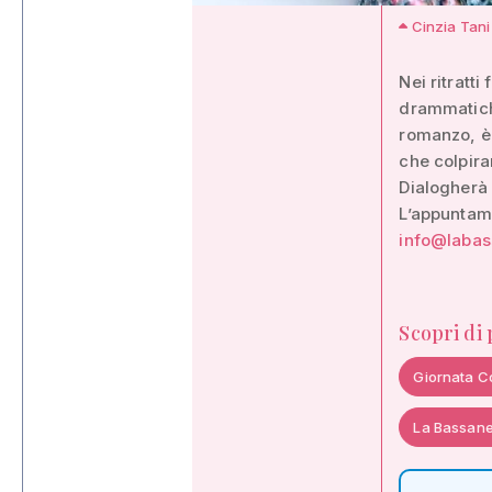
Cinzia Tani
Nei ritratti
drammatiche
romanzo, è 
che colpira
Dialogherà 
L’appuntame
info@laba
Scopri di
Giornata C
La Bassan