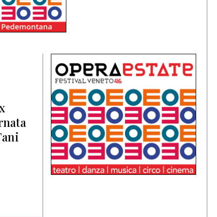
ex
rnata
Tani