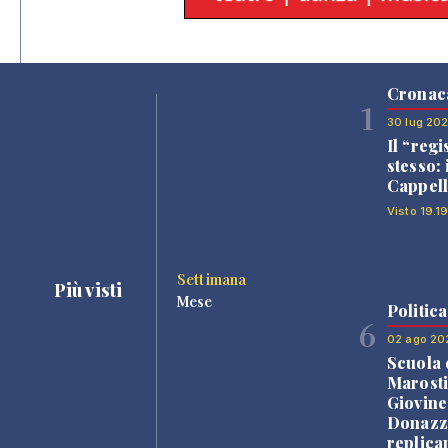
Cronac
1
30 lug 20
Il “regi
stesso: 
Cappell
Visto 19.1
Settimana
Più visti
Mese
Politica
6
02 ago 20
Scuola 
Marosti
Giovine
Donazz
replica