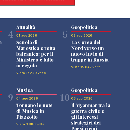
Attualità
Geopolitica
4
5
01 ago 2026
02 ago 2026
n
Scuola di
La Corea del
Marostica e rotta
Nord verso un
balcanica: per il
nuovo invio di
i
Ministero è tutto
truppe in Russia
in regola
Visto 15.047 volte
Visto 17.240 volte
Musica
Geopolitica
9
10
04 ago 2026
06 ago 2026
Tornano le note
Il Myanmar tra la
di Musica in
guerra civile e
Piazzotto
gli interessi
strategici dei
Visto 3.986 volte
Paesi vicini