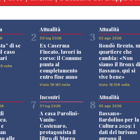
a
Attualità
Attualità
2
3
26
30 lug 2026
02 ago 2026
sta” di se
Ex Caserma
Rondò Brenta, u
il caso
Fincato, lavori in
quartiere che
ari
corso: il Comune
cambia: «Non
punta al
siamo il Bronx d
99 volte
completamento
Bassano, qui si
entro fine anno
vive bene»
Visto 19.161 volte
Visto 18.109 volte
Incontri
Attualità
7
8
26
31 lug 2026
05 ago 2026
di
A casa Parolini-
Bassano-
ca,
Vanin-
Bardolino per la
 e
Costenaro,
Cultura 2029: i
an
protagonista il
dati del turismo
no alle
libro di Marco
aprono il