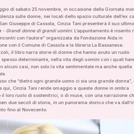
ggio di sabato 25 novembre, in occasione della Giornata mo
iolenza sulle donne, nei locali dello spazio culturale dell’ex 
 San Giuseppe di Cassola, Cinzia Tani presenterà il suo ultimo 
ta - Grandi donne di grandi uomini
. L’appuntamento è inserito 
ncontri con l’autore” organizzata da Fondazione Aida in
one con il Comune di Cassola e la libreria La Bassanese.
zzoli, il libro narra storie di donne che hanno avuto un ruolo
 spesso determinante, nella vita degli uomini con i quali ha
in alcuni casi, non solo la vita sentimentale ma anche quella
le.
sso che “dietro ogni grande uomo ci sia una grande donna”, 
a qui, Cinzia Tani rende omaggio a queste donne in ombra
 il loro ruolo di sostenitrici, o di muse, con una narrazione c
ben due secoli di storia, in un panorama storico che va dall’in
nto fino al Novecento.