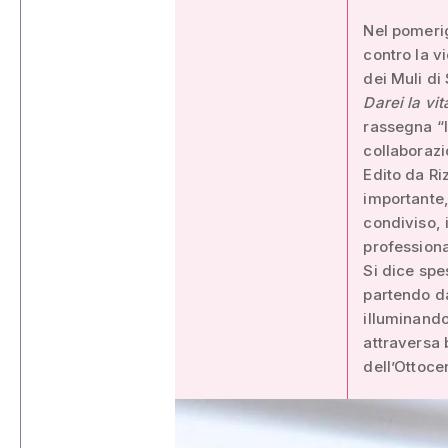
Nel pomeri
contro la v
dei Muli di
Darei la vi
rassegna “I
collaborazi
Edito da Ri
importante,
condiviso, 
professiona
Si dice spe
partendo d
illuminando
attraversa 
dell’Ottoce