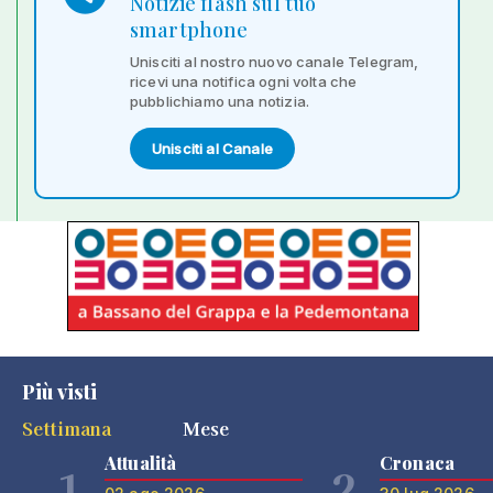
Notizie flash sul tuo
smartphone
Unisciti al nostro nuovo canale Telegram,
ricevi una notifica ogni volta che
pubblichiamo una notizia.
Unisciti al Canale
Più visti
Settimana
Mese
Attualità
Cronaca
1
2