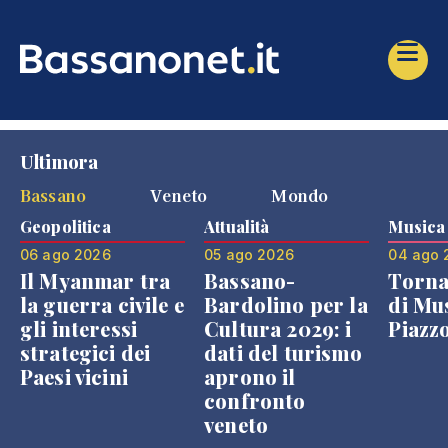
Ultimora
Bassano
Veneto
Mondo
Geopolitica
Attualità
Musica
06 ago 2026
05 ago 2026
04 ago 
Il Myanmar tra
Bassano-
Torna
la guerra civile e
Bardolino per la
di Mus
gli interessi
Cultura 2029: i
Piazz
strategici dei
dati del turismo
Paesi vicini
aprono il
confronto
veneto