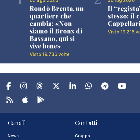
02 ago 2026
30 lug 2026
Rondò Brenta, un
Il “regista
quartiere che
stesso: il 
cambia: «Non
Cappellar
siamo il Bronx di
Visto 19.216 v
Bassano, qui si
vive bene»
Visto 19.736 volte
Canali
Contatti
News
Gruppo