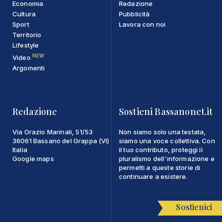
Economia
Redazione
Cultura
Pubblicità
Sport
Lavora con noi
Territorio
Lifestyle
NEW
Video
Argomenti
Redazione
Sostieni Bassanonet.it
Via Orazio Marinali, 51/53
Non siamo solo una testata,
36061 Bassano del Grappa (VI)
siamo una voce collettiva. Con
Italia
il tuo contributo, proteggi il
Google maps
pluralismo dell'informazione e
permetti a queste storie di
continuare a esistere.
Sostienici